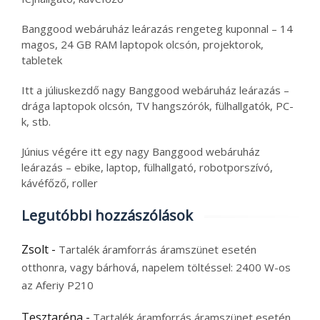
Banggood webáruház leárazás rengeteg kuponnal – 14
magos, 24 GB RAM laptopok olcsón, projektorok,
tabletek
Itt a júliuskezdő nagy Banggood webáruház leárazás –
drága laptopok olcsón, TV hangszórók, fülhallgatók, PC-
k, stb.
Június végére itt egy nagy Banggood webáruház
leárazás – ebike, laptop, fülhallgató, robotporszívó,
kávéfőző, roller
Legutóbbi hozzászólások
Zsolt
-
Tartalék áramforrás áramszünet esetén
otthonra, vagy bárhová, napelem töltéssel: 2400 W-os
az Aferiy P210
Tesztaréna
-
Tartalék áramforrás áramszünet esetén