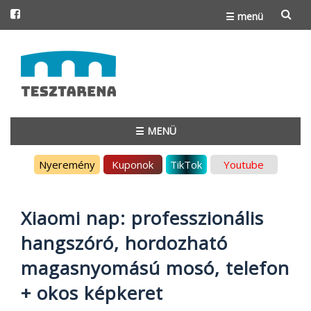
☰ menü
Skip
to
content
☰ MENÜ
Skip
Nyeremény
Kuponok
TikTok
Youtube
to
content
Xiaomi nap: professzionális
hangszóró, hordozható
magasnyomású mosó, telefon
+ okos képkeret