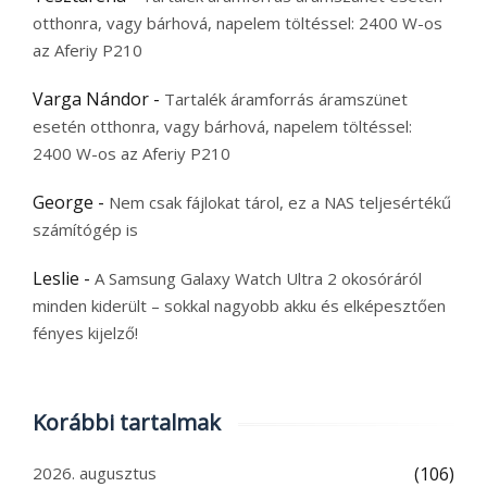
otthonra, vagy bárhová, napelem töltéssel: 2400 W-os
az Aferiy P210
Varga Nándor
-
Tartalék áramforrás áramszünet
esetén otthonra, vagy bárhová, napelem töltéssel:
2400 W-os az Aferiy P210
George
-
Nem csak fájlokat tárol, ez a NAS teljesértékű
számítógép is
Leslie
-
A Samsung Galaxy Watch Ultra 2 okosóráról
minden kiderült – sokkal nagyobb akku és elképesztően
fényes kijelző!
Korábbi tartalmak
2026. augusztus
(106)