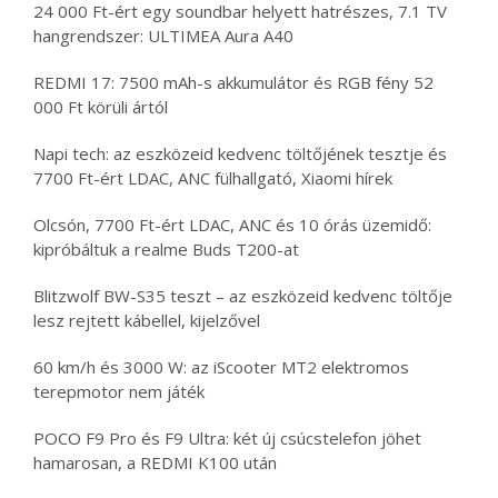
24 000 Ft-ért egy soundbar helyett hatrészes, 7.1 TV
hangrendszer: ULTIMEA Aura A40
REDMI 17: 7500 mAh-s akkumulátor és RGB fény 52
000 Ft körüli ártól
Napi tech: az eszközeid kedvenc töltőjének tesztje és
7700 Ft-ért LDAC, ANC fülhallgató, Xiaomi hírek
Olcsón, 7700 Ft-ért LDAC, ANC és 10 órás üzemidő:
kipróbáltuk a realme Buds T200-at
Blitzwolf BW-S35 teszt – az eszközeid kedvenc töltője
lesz rejtett kábellel, kijelzővel
60 km/h és 3000 W: az iScooter MT2 elektromos
terepmotor nem játék
POCO F9 Pro és F9 Ultra: két új csúcstelefon jöhet
hamarosan, a REDMI K100 után