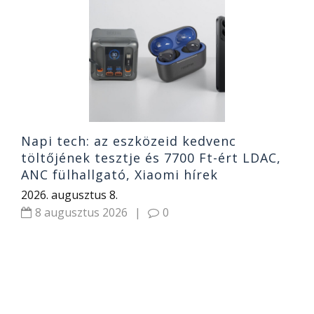
T
f
p
2
Napi tech: az eszközeid kedvenc
töltőjének tesztje és 7700 Ft-ért LDAC,
ANC fülhallgató, Xiaomi hírek
2026. augusztus 8.
8 augusztus 2026
|
0