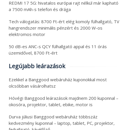
REDMI 17 5G: hivatalos európai rajt nélkül már kapható
a 7500 mAh-s telefon és drága
Tech válogatás: 8700 Ft-ért elég komoly fülhallgató, TV
hangrendszer minimális pénzért és 2000 W-os
elektromos motor
50 dB-es ANC-s QCY fülhallgató appal és 11 órás
üzemidővel, 8700 Ft-ért
Legújabb leárazások
Ezekkel a Banggood webáruház kuponokkal most
olcsóbban vásárolhatsz
Hóvégi Banggood leárazások majdnem 200 kuponnal –
okosóra, projektor, tablet, ebike, motor is
Durva júliusi Banggood webáruház többszáz
kedvezmény kuponnal – laptop, tablet, PC, projektor,
fejhallgató, kávéfőző