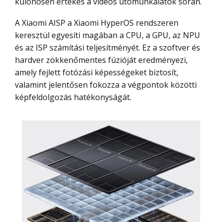
különösen értékes a videós utómunkálatok során.
A Xiaomi AISP a Xiaomi HyperOS rendszeren
keresztül egyesíti magában a CPU, a GPU, az NPU
és az ISP számítási teljesítményét. Ez a szoftver és
hardver zökkenőmentes fúzióját eredményezi,
amely fejlett fotózási képességeket biztosít,
valamint jelentősen fokozza a végpontok közötti
képfeldolgozás hatékonyságát.