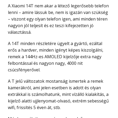
A Xiaomi 14T nem akar a létező legerősebb telefon
lenni – amire lássuk be, nem is igazán van szükség
– viszont egy olyan telefon igen, ami minden téren
nagyon jól teljesít és ez teszi kifejezetten jó
választássá.
A 14T minden részletére ügyelt a gyártó, ezáltal
erős a hardver, minden igényt képes kiszolgálni,
remek a 144Hz-es AMOLED kijelzője extra nagy
felbontással és nagyon nagy, 4000 nit
csúcsfényerővel.
A T jelű változatok mostanság ismertek a remek
kamerákról, ami jelen esetben is adott és olyan
extrákkal is számolhatunk, mint vízálló kialakítás, a
kijelző alatti ujjlenyomat-olvasó, extrém sebességű
wifi, frissítés 5 éven át, stb.