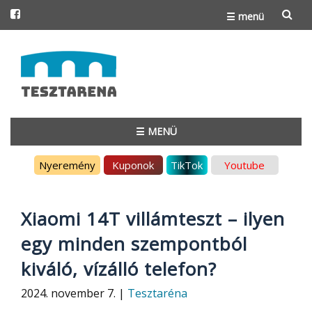
☰ menü
Skip
to
content
☰ MENÜ
Skip
Nyeremény
Kuponok
TikTok
Youtube
to
content
Xiaomi 14T villámteszt – ilyen
egy minden szempontból
kiváló, vízálló telefon?
2024. november 7. |
Tesztaréna