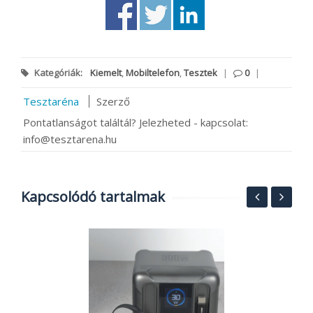
Kategóriák:
Kiemelt
,
Mobiltelefon
,
Tesztek
|
0
|
Tesztaréna
Szerző
Pontatlanságot találtál? Jelezheted - kapcsolat:
info@tesztarena.hu
Kapcsolódó tartalmak
z
M
i
r
2