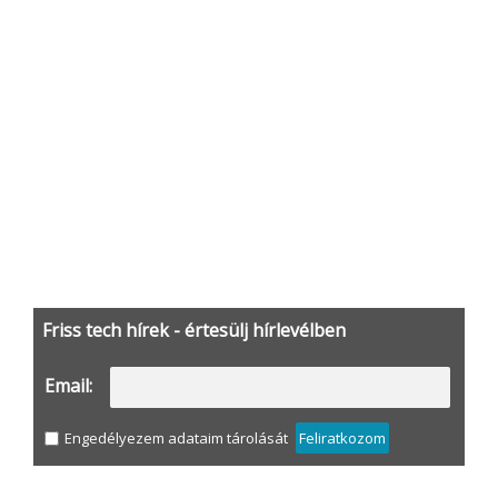
Friss tech hírek - értesülj hírlevélben
Email:
Engedélyezem adataim tárolását
Feliratkozom