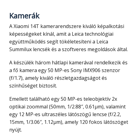
Kamerák
A Xiaomi 14T kamerarendszere kiváló képalkotási
képességeket kínál, amit a Leica technológiai
együttműködés segít tökéletesíteni a Leica
Summilux lencsék és a szoftveres megoldások által.
A készülék három hátlapi kamerával rendelkezik és
a fő kamera egy 50 MP-es Sony IMX906 szenzor
(f/1.7), amely kiváló részletgazdagságot és
színhűséget biztosít.
Emellett található egy 50 MP-es teleobjektív 2x
optikai zoommal (50mm, 1/2.88″, 0.61µm), valamint
egy 12 MP-es ultraszéles látószögű lencse (f/2.2,
15mm, 1/3.06″, 1.12µm), amely 120 fokos látószöget
nyújt.