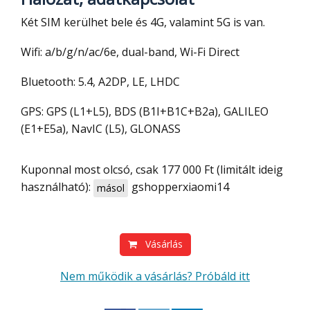
Két SIM kerülhet bele és 4G, valamint 5G is van.
Wifi: a/b/g/n/ac/6e, dual-band, Wi-Fi Direct
Bluetooth: 5.4, A2DP, LE, LHDC
GPS: GPS (L1+L5), BDS (B1I+B1C+B2a), GALILEO
(E1+E5a), NavIC (L5), GLONASS
Kuponnal most olcsó, csak 177 000 Ft (limitált ideig
használható):
gshopperxiaomi14
másol
Vásárlás
Nem működik a vásárlás? Próbáld itt