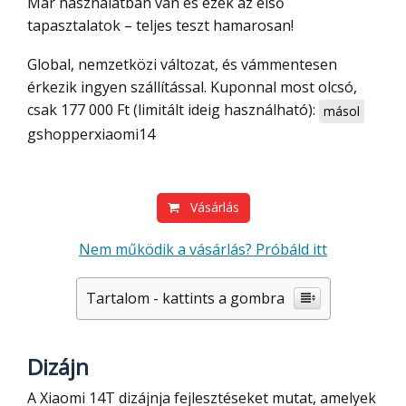
Már használatban van és ezek az első
tapasztalatok – teljes teszt hamarosan!
Global, nemzetközi változat, és vámmentesen
érkezik ingyen szállítással. Kuponnal most olcsó,
csak 177 000 Ft (limitált ideig használható):
másol
gshopperxiaomi14
Vásárlás
Nem működik a vásárlás? Próbáld itt
Tartalom - kattints a gombra
Dizájn
A Xiaomi 14T dizájnja fejlesztéseket mutat, amelyek