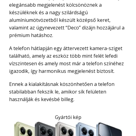
elegánsabb megjelenést kölcsönöznek a
készüléknek és a nagy szilárdságú
alumíniumötvözetből készült középső keret,
valamint az úgynevezett “Deco” dizájn hozzájárul a
prémium hatáshoz.
A telefon hátlapján egy áttervezett kamera-sziget
található, amely az eszköz több mint felét lefedi
vízszintesen és amely most már a telefon színéhez
igazodik, így harmonikus megjelenést biztosít.
Ennek a kialakításnak köszönhetően a telefon
stabilabban fekszik le, amikor sík felületen
használják és kevésbé billeg.
Gyártói kép