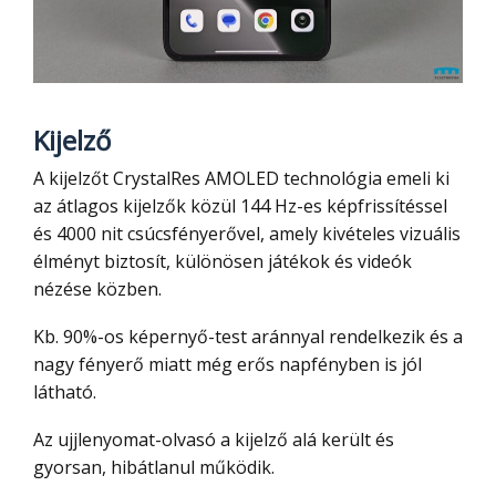
Kijelző
A kijelzőt CrystalRes AMOLED technológia emeli ki
az átlagos kijelzők közül 144 Hz-es képfrissítéssel
és 4000 nit csúcsfényerővel, amely kivételes vizuális
élményt biztosít, különösen játékok és videók
nézése közben.
Kb. 90%-os képernyő-test aránnyal rendelkezik és a
nagy fényerő miatt még erős napfényben is jól
látható.
Az ujjlenyomat-olvasó a kijelző alá került és
gyorsan, hibátlanul működik.