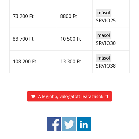
másol
73 200 Ft
8800 Ft
SRVIO25
másol
83 700 Ft
10 500 Ft
SRVIO30
másol
108 200 Ft
13 300 Ft
SRVIO38
A legjobb, válogatott leárazások itt