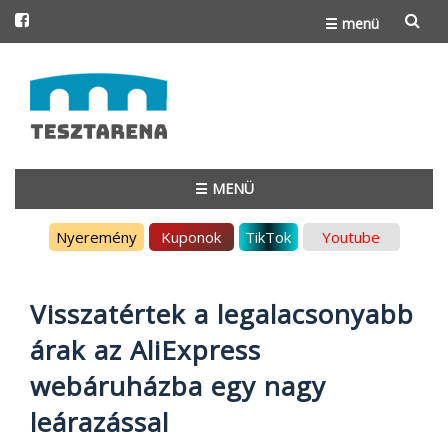
☰ menü
Skip
to
content
☰ MENÜ
Skip
Nyeremény
Kuponok
TikTok
Youtube
to
content
Visszatértek a legalacsonyabb
árak az AliExpress
webáruházba egy nagy
leárazással