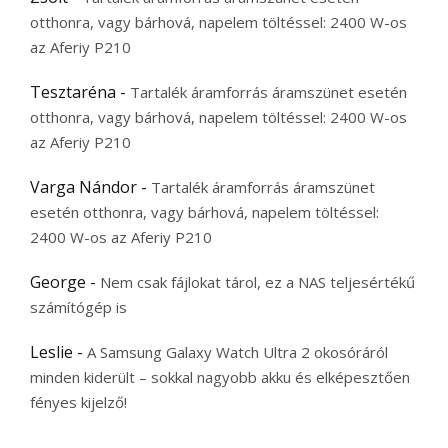
otthonra, vagy bárhová, napelem töltéssel: 2400 W-os
az Aferiy P210
Tesztaréna
-
Tartalék áramforrás áramszünet esetén
otthonra, vagy bárhová, napelem töltéssel: 2400 W-os
az Aferiy P210
Varga Nándor
-
Tartalék áramforrás áramszünet
esetén otthonra, vagy bárhová, napelem töltéssel:
2400 W-os az Aferiy P210
George
-
Nem csak fájlokat tárol, ez a NAS teljesértékű
számítógép is
Leslie
-
A Samsung Galaxy Watch Ultra 2 okosóráról
minden kiderült – sokkal nagyobb akku és elképesztően
fényes kijelző!