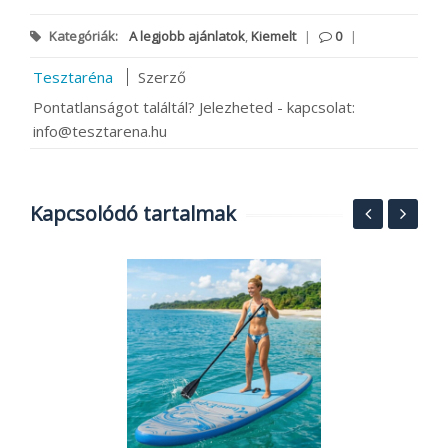
Kategóriák:
A legjobb ajánlatok
,
Kiemelt
|
0
|
Tesztaréna
Szerző
Pontatlanságot találtál? Jelezheted - kapcsolat:
info@tesztarena.hu
Kapcsolódó tartalmak
4
4
o
R
2