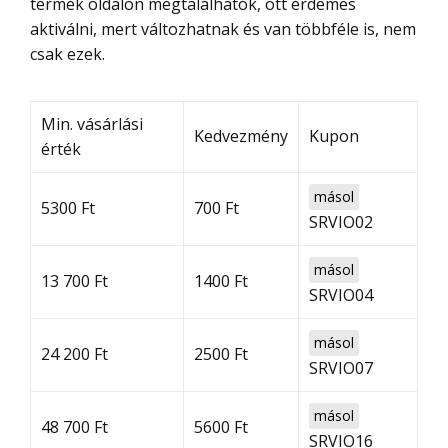
termék oldalon megtalálhatók, ott érdemes
aktiválni, mert változhatnak és van többféle is, nem
csak ezek.
Min. vásárlási
Kedvezmény
Kupon
érték
másol
5300 Ft
700 Ft
SRVIO02
másol
13 700 Ft
1400 Ft
SRVIO04
másol
24 200 Ft
2500 Ft
SRVIO07
másol
48 700 Ft
5600 Ft
SRVIO16