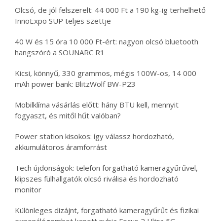
Olcsó, de jól felszerelt: 44 000 Ft a 190 kg-ig terhelhető
InnoExpo SUP teljes szettje
40 W és 15 óra 10 000 Ft-ért: nagyon olcsó bluetooth
hangszóró a SOUNARC R1
Kicsi, könnyű, 330 grammos, mégis 100W-os, 14 000
mAh power bank: BlitzWolf BW-P23
Mobilklíma vásárlás előtt: hány BTU kell, mennyit
fogyaszt, és mitől hűt valóban?
Power station kisokos: így válassz hordozható,
akkumulátoros áramforrást
Tech újdonságok: telefon forgatható kameragyűrűvel,
klipszes fülhallgatók olcsó riválisa és hordozható
monitor
Különleges dizájnt, forgatható kameragyűrűt és fizikai
exponálógombot kapott nubia Focus 2 Ultra 5G