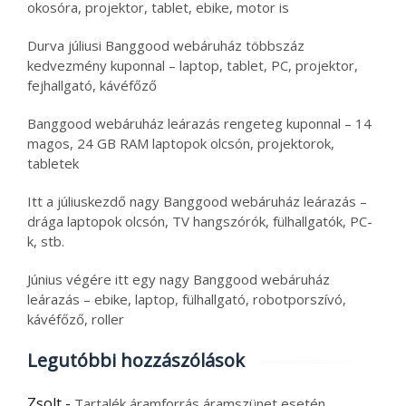
okosóra, projektor, tablet, ebike, motor is
Durva júliusi Banggood webáruház többszáz
kedvezmény kuponnal – laptop, tablet, PC, projektor,
fejhallgató, kávéfőző
Banggood webáruház leárazás rengeteg kuponnal – 14
magos, 24 GB RAM laptopok olcsón, projektorok,
tabletek
Itt a júliuskezdő nagy Banggood webáruház leárazás –
drága laptopok olcsón, TV hangszórók, fülhallgatók, PC-
k, stb.
Június végére itt egy nagy Banggood webáruház
leárazás – ebike, laptop, fülhallgató, robotporszívó,
kávéfőző, roller
Legutóbbi hozzászólások
Zsolt
-
Tartalék áramforrás áramszünet esetén