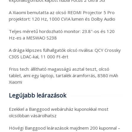
A Xiaomi bemutatta az olcsó REDMI Projector 5 Pro
projektort: 120 Hz, 1000 CVIA lumen és Dolby Audio
Teljes méretű hordozható monitor: 23.8″-os és 120
Hz-es a MESWAO S238
A drága klipszes fülhallgatók olcsó riválisa: QCY Crossky
C30S LDAC-kal, 11 000 Ft-ért
Friss tech: állítható magasságú asztal teszt, olcsó
tablet, ami egy laptop, tartalék áramforrás, 8580 mAh
Xiaomi
Legújabb leárazások
Ezekkel a Banggood webáruház kuponokkal most
olcsóbban vásárolhatsz
Hóvégi Banggood leárazások majdnem 200 kuponnal –