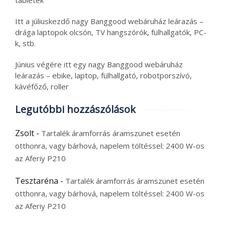
tabletek
Itt a júliuskezdő nagy Banggood webáruház leárazás –
drága laptopok olcsón, TV hangszórók, fülhallgatók, PC-
k, stb.
Június végére itt egy nagy Banggood webáruház
leárazás – ebike, laptop, fülhallgató, robotporszívó,
kávéfőző, roller
Legutóbbi hozzászólások
Zsolt
-
Tartalék áramforrás áramszünet esetén
otthonra, vagy bárhová, napelem töltéssel: 2400 W-os
az Aferiy P210
Tesztaréna
-
Tartalék áramforrás áramszünet esetén
otthonra, vagy bárhová, napelem töltéssel: 2400 W-os
az Aferiy P210