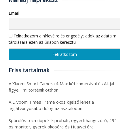
Email
Feliratkozom a hírlevélre és engedélyt adok az adataim
tárolására ezen az űrlapon keresztül
Friss tartalmak
A Xiaomi Smart Camera 4 Max két kamerával és AI-jal
figyeli, mi történik otthon
A Divoom Times Frame okos kijelző lehet a
leglátványosabb dolog az asztalodon
Spórolós tech tippek: kipróbált, egyedi hangszóró, 49″-
os monitor, gyerek okosóra és Huawei óra