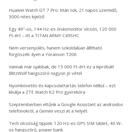
Huawei Watch GT 7 Pro: titán tok, 21 napos üzemidő,
3000 nites kijelző
Egy 49″-os, 144 Hz-es óriásmonitor olcsón, 120 000
Ft-ért – itt a TITAN ARMY C49SHC
Nem versenyülés, hanem sokoldalúan állítható
forgószék: ilyen a Yoranson T206
Vannak már újabbak, de 15 000 Ft-ért ez a kipróbált
BlitzWolf hangszóró nagyon jó vétel
Nyomkövetés és kapcsolattartás telefon nélkül – ezt
kínálja a ZTE Watch K2 Pro gyerekóra
Szeptemberben eltűnik a Google Assistant az androidos
telefonokról, a Gemini veszi át a helyét
Tech olcsóság tippek: 120 Hz-es GPS SIM tablet, 40 W-
os hangszóró, power bank