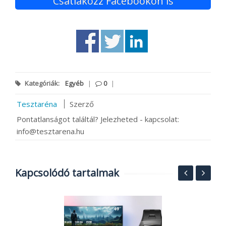
Csatlakozz Facebookon is
Kategóriák:
Egyéb
|
0
|
Tesztaréna
Szerző
Pontatlanságot találtál? Jelezheted - kapcsolat:
info@tesztarena.hu
Kapcsolódó tartalmak
T
és
S