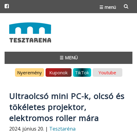
☰ menü
Skip
to
content
☰ MENÜ
Skip
Nyeremény
Kuponok
TikTok
Youtube
to
content
Ultraolcsó mini PC-k, olcsó és
tökéletes projektor,
elektromos roller mára
2024. június 20. |
Tesztaréna