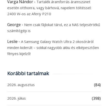
Varga Nándor
-
Tartalék áramforrás áramszünet
esetén otthonra, vagy bárhová, napelem töltéssel:
2400 W-os az Aferiy P210
George
-
Nem csak fájlokat tárol, ez a NAS teljesértékű
számítógép is
Leslie
-
A Samsung Galaxy Watch Ultra 2 okosóráról
minden kiderült – sokkal nagyobb akku és elképesztően
fényes kijelző!
Korábbi tartalmak
2026. augusztus
(84)
2026. július
(398)