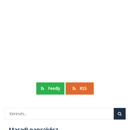
Feedly
RSS
Maradj naprakész