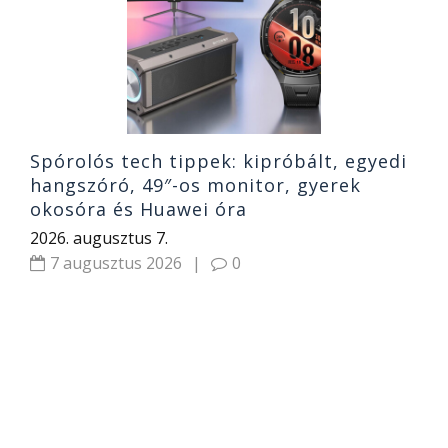
b
2
Spórolós tech tippek: kipróbált, egyedi
hangszóró, 49″-os monitor, gyerek
okosóra és Huawei óra
2026. augusztus 7.
7 augusztus 2026
|
0