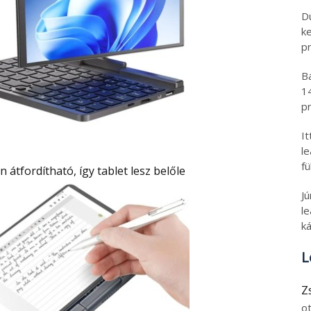
D
k
pr
B
1
pr
I
l
fü
sen átfordítható, így tablet lesz belőle
J
le
ká
L
Z
o