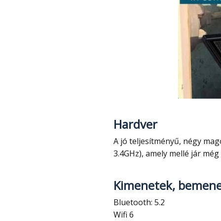
Hardver
A jó teljesítményű, négy magos Intel Processor N100 processzor került bele (max.
3.4GHz), amely mellé jár m
Kimenetek, bemene
Bluetooth: 5.2
Wifi 6