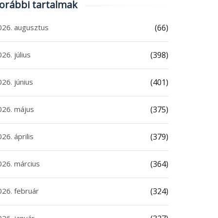
orábbi tartalmak
026. augusztus
(66)
26. július
(398)
26. június
(401)
026. május
(375)
26. április
(379)
026. március
(364)
026. február
(324)