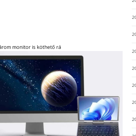
2
2
2
Három monitor is köthető rá
2
2
2
20
20