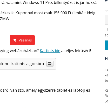
á, valamint Windows 11 Pro, billentyűzet is jár hozzá.
Em
HZMW
ad
Vásárlás
kbuying webáruházban?
Kattints ide
a teljes leírásért!
F
alom - kattints a gombra
T
ka
é
K
f
5