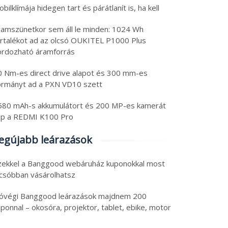
bilklímája hidegen tart és párátlanít is, ha kell
ramszünetkor sem áll le minden: 1024 Wh
artalékot ad az olcsó OUKITEL P1000 Plus
ordozható áramforrás
0 Nm-es direct drive alapot és 300 mm-es
ormányt ad a PXN VD10 szett
580 mAh-s akkumulátort és 200 MP-es kamerát
ap a REDMI K100 Pro
egújabb leárazások
zekkel a Banggood webáruház kuponokkal most
lcsóbban vásárolhatsz
óvégi Banggood leárazások majdnem 200
ponnal – okosóra, projektor, tablet, ebike, motor