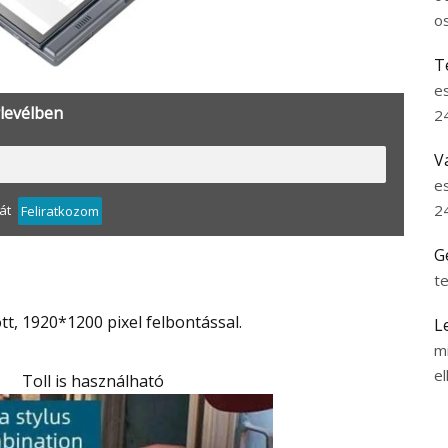
o
T
e
rlevélben
2
V
e
2
át
Feliratkozom
G
t
ott, 1920*1200 pixel felbontással.
L
m
el
Toll is használható