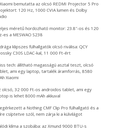
 Xiaomi bemutatta az olcsó REDMI Projector 5 Pro
rojektort: 120 Hz, 1000 CVIA lumen és Dolby
udio
eljes méretű hordozható monitor: 23.8″-os és 120
z-es a MESWAO S238
drága klipszes fülhallgatók olcsó riválisa: QCY
rossky C30S LDAC-kal, 11 000 Ft-ért
iss tech: állítható magasságú asztal teszt, olcsó
blet, ami egy laptop, tartalék áramforrás, 8580
Ah Xiaomi
 olcsó, 32 000 Ft-os androidos tablet, ami egy
aptop is lehet 8000 mAh akkuval
egérkezett a Nothing CMF Clip Pro fülhallgató és a
lre csíptetve szól, nem zárja ki a külvilágot
alódi klíma a szobába: az Xmund 9000 BTU-s