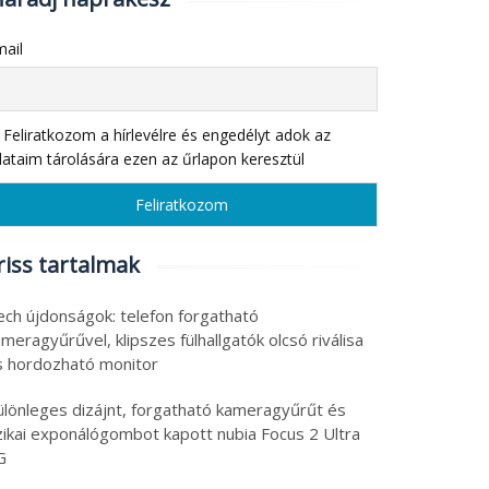
ail
Feliratkozom a hírlevélre és engedélyt adok az
ataim tárolására ezen az űrlapon keresztül
riss tartalmak
ech újdonságok: telefon forgatható
meragyűrűvel, klipszes fülhallgatók olcsó riválisa
s hordozható monitor
ülönleges dizájnt, forgatható kameragyűrűt és
izikai exponálógombot kapott nubia Focus 2 Ultra
G