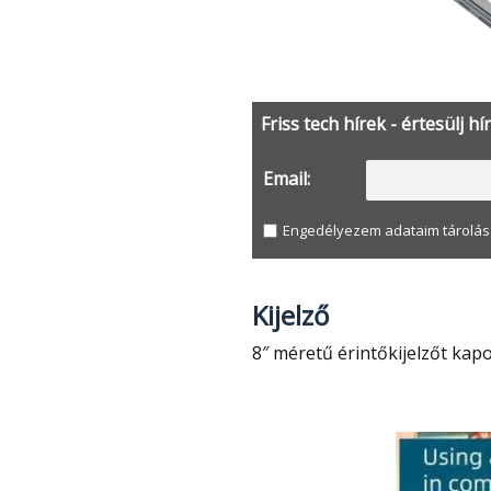
Friss tech hírek - értesülj hí
Email:
Engedélyezem adataim tárolás
Kijelző
8″ méretű érintőkijelzőt kap