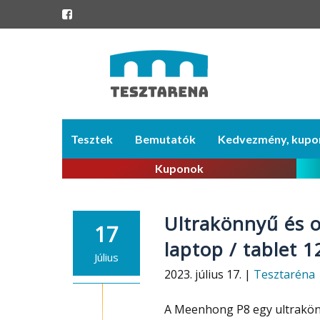
Skip
Tesztek
Bemutatók
Kedvezmény, kupo
to
content
Kuponok
Ultrakönnyű és 
17
laptop / tablet
Július
2023. július 17. |
Tesztaréna
A Meenhong P8 egy ultrakön