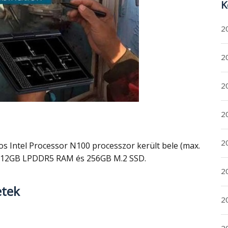
K
2
20
20
2
20
ég 12GB LPDDR5 RAM és 256GB M.2 SSD.
2
tek
2