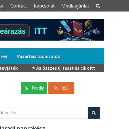
st
Contact
Kapcsolat
Médiaajánlat
dver
Vásárlási tudnivalók
ényjáték
⭐ Az összes új teszt és cikk itt
Feedly
RSS
aradj naprakész