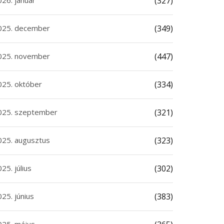
026. január
(327)
025. december
(349)
025. november
(447)
025. október
(334)
025. szeptember
(321)
025. augusztus
(323)
25. július
(302)
25. június
(383)