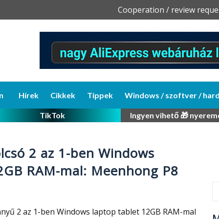
Skip
Cooperation / review reque
to
content
n
Hírek
Cikkek
Tippek
Windows / szoftver / har
TikTok
Ingyen vihető 🎁 nyerem
olcsó 2 az 1-ben Windows
 12GB RAM-mal: Meenhong P8
nyű 2 az 1-ben Windows laptop tablet 12GB RAM-mal
M