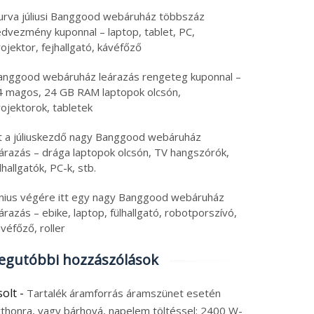
urva júliusi Banggood webáruház többszáz
edvezmény kuponnal – laptop, tablet, PC,
ojektor, fejhallgató, kávéfőző
anggood webáruház leárazás rengeteg kuponnal –
4 magos, 24 GB RAM laptopok olcsón,
ojektorok, tabletek
tt a júliuskezdő nagy Banggood webáruház
eárazás – drága laptopok olcsón, TV hangszórók,
lhallgatók, PC-k, stb.
únius végére itt egy nagy Banggood webáruház
árazás – ebike, laptop, fülhallgató, robotporszívó,
véfőző, roller
egutóbbi hozzászólások
solt
-
Tartalék áramforrás áramszünet esetén
tthonra, vagy bárhová, napelem töltéssel: 2400 W-