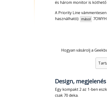
és három monitor is köthető r
A Priority Line vámmentesen érkezik. Kuponnal most csak 156 000 Ft (limitált ideig
használható):
7OWY
másol
Hogyan vásárolj a Gee
Tart
Design, megjelenés
Egy kompakt 2 az 1-ben eszközről van szó, amely egyszerre tablet és laptop és
csak 70 deka.