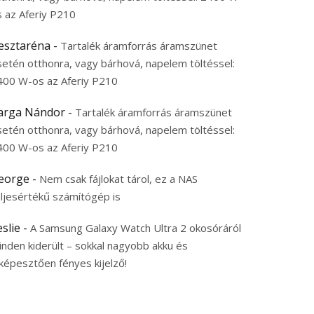
s az Aferiy P210
esztaréna
-
Tartalék áramforrás áramszünet
setén otthonra, vagy bárhová, napelem töltéssel:
400 W-os az Aferiy P210
arga Nándor
-
Tartalék áramforrás áramszünet
setén otthonra, vagy bárhová, napelem töltéssel:
400 W-os az Aferiy P210
eorge
-
Nem csak fájlokat tárol, ez a NAS
eljesértékű számítógép is
eslie
-
A Samsung Galaxy Watch Ultra 2 okosóráról
inden kiderült – sokkal nagyobb akku és
képesztően fényes kijelző!