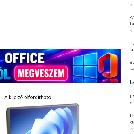
mo
Á
t
h
1
k
8
k
L
E
A kijelző elfordítható
o
H
ku
is