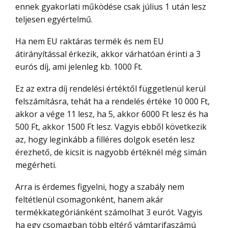
ennek gyakorlati működése csak július 1 után lesz
teljesen egyértelmű.
Ha nem EU raktáras termék és nem EU
átirányítással érkezik, akkor várhatóan érinti a 3
eurós díj, ami jelenleg kb. 1000 Ft.
Ez az extra díj rendelési értéktől függetlenül kerül
felszámításra, tehát ha a rendelés értéke 10 000 Ft,
akkor a vége 11 lesz, ha 5, akkor 6000 Ft lesz és ha
500 Ft, akkor 1500 Ft lesz. Vagyis ebből következik
az, hogy leginkább a filléres dolgok esetén lesz
érezhető, de kicsit is nagyobb értéknél még simán
megérheti.
Arra is érdemes figyelni, hogy a szabály nem
feltétlenül csomagonként, hanem akár
termékkategóriánként számolhat 3 eurót. Vagyis
ha egy csomagban több eltérő vámtarifaszámú