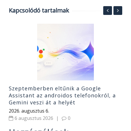
Kapcsolódó tartalmak
s
8
N
2
Szeptemberben eltűnik a Google
Assistant az androidos telefonokról, a
Gemini veszi át a helyét
2026. augusztus 6.
6 augusztus 2026
|
0