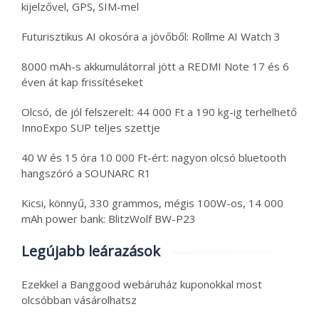
kijelzővel, GPS, SIM-mel
Futurisztikus AI okosóra a jövőből: Rollme AI Watch 3
8000 mAh-s akkumulátorral jött a REDMI Note 17 és 6
éven át kap frissítéseket
Olcsó, de jól felszerelt: 44 000 Ft a 190 kg-ig terhelhető
InnoExpo SUP teljes szettje
40 W és 15 óra 10 000 Ft-ért: nagyon olcsó bluetooth
hangszóró a SOUNARC R1
Kicsi, könnyű, 330 grammos, mégis 100W-os, 14 000
mAh power bank: BlitzWolf BW-P23
Legújabb leárazások
Ezekkel a Banggood webáruház kuponokkal most
olcsóbban vásárolhatsz