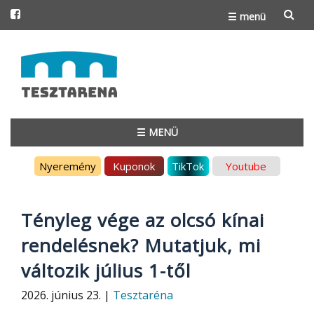
☰ menü
Skip
to
content
☰ MENÜ
Skip
Nyeremény
Kuponok
TikTok
Youtube
to
content
Tényleg vége az olcsó kínai
rendelésnek? Mutatjuk, mi
változik július 1-től
2026. június 23. |
Tesztaréna