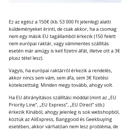
Ez az egész a 150€ (kb. 53 000 Ft jelenleg) alatti
küldeményeket érinti, de csak akkor, ha a csomag
nem egy másik EU tagállamból érkezik (150 felett
nem európai raktár, vagy vámmentes szállítás
esetén már amúgy is kell fizetni áfát, illetve ott a 3€
plusz tétel lesz).
Vagyis, ha európai raktárról érkezik a rendelés,
akkor nincs sem vám, sem áfa, sem 3€ fizetési
kötelezettség. Minden megy tovább, ahogy volt.
Ha EU átirányításos szállítási móddal (mint az „EU
Priority Line”, „EU Express”, „EU Direct” stb.)
érkezik Kínából, ahogy jelenleg is sok webshopból,
köztük az AliExpress, Banggood és Geekbuying
esetében, akkor várhatóan nem lesz probléma, de