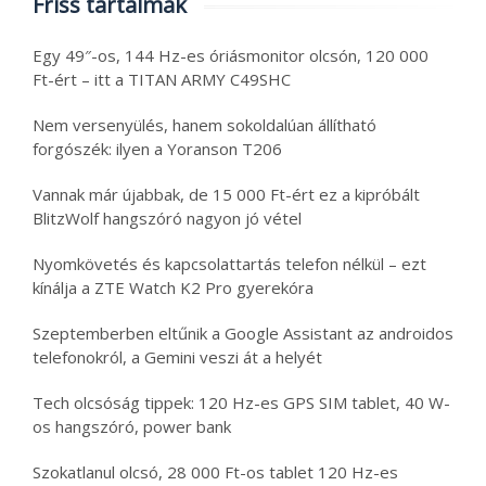
Friss tartalmak
Egy 49″-os, 144 Hz-es óriásmonitor olcsón, 120 000
Ft-ért – itt a TITAN ARMY C49SHC
Nem versenyülés, hanem sokoldalúan állítható
forgószék: ilyen a Yoranson T206
Vannak már újabbak, de 15 000 Ft-ért ez a kipróbált
BlitzWolf hangszóró nagyon jó vétel
Nyomkövetés és kapcsolattartás telefon nélkül – ezt
kínálja a ZTE Watch K2 Pro gyerekóra
Szeptemberben eltűnik a Google Assistant az androidos
telefonokról, a Gemini veszi át a helyét
Tech olcsóság tippek: 120 Hz-es GPS SIM tablet, 40 W-
os hangszóró, power bank
Szokatlanul olcsó, 28 000 Ft-os tablet 120 Hz-es