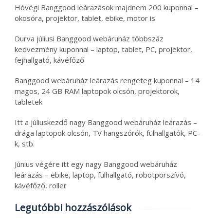
Hóvégi Banggood leárazások majdnem 200 kuponnal –
okosóra, projektor, tablet, ebike, motor is
Durva júliusi Banggood webáruház többszáz
kedvezmény kuponnal – laptop, tablet, PC, projektor,
fejhallgató, kávéfőző
Banggood webáruház leárazás rengeteg kuponnal – 14
magos, 24 GB RAM laptopok olcsón, projektorok,
tabletek
Itt a júliuskezdő nagy Banggood webáruház leárazás –
drága laptopok olcsón, TV hangszórók, fülhallgatók, PC-
k, stb.
Június végére itt egy nagy Banggood webáruház
leárazás – ebike, laptop, fülhallgató, robotporszívó,
kávéfőző, roller
Legutóbbi hozzászólások