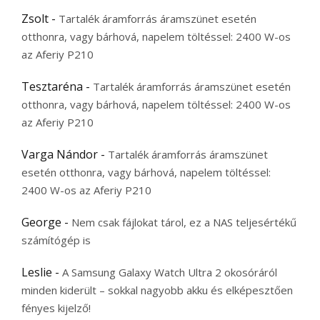
Zsolt
-
Tartalék áramforrás áramszünet esetén
otthonra, vagy bárhová, napelem töltéssel: 2400 W-os
az Aferiy P210
Tesztaréna
-
Tartalék áramforrás áramszünet esetén
otthonra, vagy bárhová, napelem töltéssel: 2400 W-os
az Aferiy P210
Varga Nándor
-
Tartalék áramforrás áramszünet
esetén otthonra, vagy bárhová, napelem töltéssel:
2400 W-os az Aferiy P210
George
-
Nem csak fájlokat tárol, ez a NAS teljesértékű
számítógép is
Leslie
-
A Samsung Galaxy Watch Ultra 2 okosóráról
minden kiderült – sokkal nagyobb akku és elképesztően
fényes kijelző!