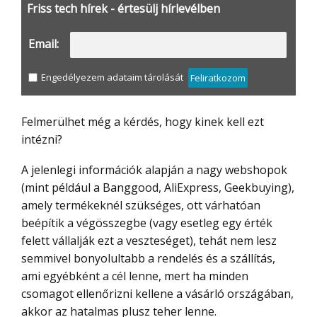
Friss tech hírek - értesülj hírlevélben
Email:
Engedélyezem adataim tárolását
Feliratkozom
Felmerülhet még a kérdés, hogy kinek kell ezt
intézni?
A jelenlegi információk alapján a nagy webshopok
(mint például a Banggood, AliExpress, Geekbuying),
amely termékeknél szükséges, ott várhatóan
beépítik a végösszegbe (vagy esetleg egy érték
felett vállalják ezt a veszteséget), tehát nem lesz
semmivel bonyolultabb a rendelés és a szállítás,
ami egyébként a cél lenne, mert ha minden
csomagot ellenőrizni kellene a vásárló országában,
akkor az hatalmas plusz teher lenne.