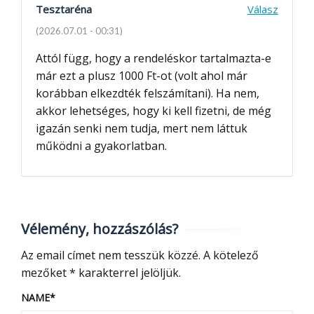
Tesztaréna
Válasz
(2026.07.01 - 00:31)
Attól függ, hogy a rendeléskor tartalmazta-e
már ezt a plusz 1000 Ft-ot (volt ahol már
korábban elkezdték felszámítani). Ha nem,
akkor lehetséges, hogy ki kell fizetni, de még
igazán senki nem tudja, mert nem láttuk
működni a gyakorlatban.
Vélemény, hozzászólás?
Az email címet nem tesszük közzé.
A kötelező
mezőket
*
karakterrel jelöljük.
NAME
*