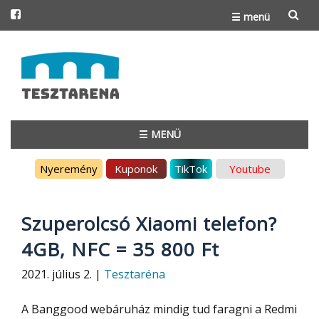
☰ menü
Skip
to
content
☰ MENÜ
Skip
Nyeremény
Kuponok
TikTok
Youtube
to
content
Szuperolcsó Xiaomi telefon?
4GB, NFC = 35 800 Ft
2021. július 2. |
Tesztaréna
A Banggood webáruház mindig tud faragni a Redmi