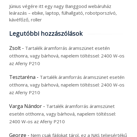
Június végére itt egy nagy Banggood webáruház
leárazás – ebike, laptop, fülhallgató, robotporszívó,
kávéfőző, roller
Legutóbbi hozzászólások
Zsolt
-
Tartalék áramforrás áramszünet esetén
otthonra, vagy bárhová, napelem töltéssel: 2400 W-os
az Aferiy P210
Tesztaréna
-
Tartalék áramforrás áramszünet esetén
otthonra, vagy bárhová, napelem töltéssel: 2400 W-os
az Aferiy P210
Varga Nándor
-
Tartalék áramforrás áramszünet
esetén otthonra, vagy bárhová, napelem töltéssel:
2400 W-os az Aferiy P210
George
-
Nem csak fájlokat tárol, ez a NAS teljesértékű