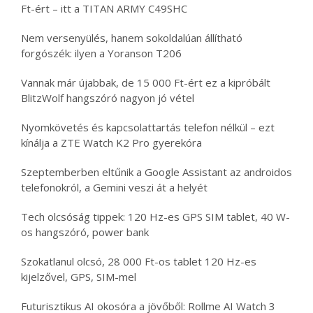
Ft-ért – itt a TITAN ARMY C49SHC
Nem versenyülés, hanem sokoldalúan állítható
forgószék: ilyen a Yoranson T206
Vannak már újabbak, de 15 000 Ft-ért ez a kipróbált
BlitzWolf hangszóró nagyon jó vétel
Nyomkövetés és kapcsolattartás telefon nélkül – ezt
kínálja a ZTE Watch K2 Pro gyerekóra
Szeptemberben eltűnik a Google Assistant az androidos
telefonokról, a Gemini veszi át a helyét
Tech olcsóság tippek: 120 Hz-es GPS SIM tablet, 40 W-
os hangszóró, power bank
Szokatlanul olcsó, 28 000 Ft-os tablet 120 Hz-es
kijelzővel, GPS, SIM-mel
Futurisztikus AI okosóra a jövőből: Rollme AI Watch 3