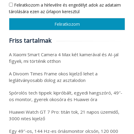
Feliratkozom a hírlevélre és engedélyt adok az adataim
tárolására ezen az űrlapon keresztül
Friss tartalmak
A Xiaomi Smart Camera 4 Max két kamerával és AI-jal
figyeli, mi történik otthon
A Divoom Times Frame okos kijelző lehet a
leglátványosabb dolog az asztalodon
Spórolós tech tippek: kipróbált, egyedi hangszóró, 49″-
os monitor, gyerek okosóra és Huawei óra
Huawei Watch GT 7 Pro: titán tok, 21 napos üzemidő,
3000 nites kijelző
Egy 49″-os, 144 Hz-es óriásmonitor olcsón, 120 000