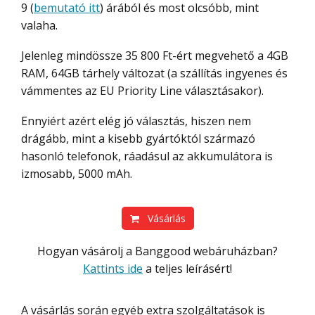
9 (
bemutató itt
) árából és most olcsóbb, mint
valaha.
Jelenleg mindössze 35 800 Ft-ért megvehető a 4GB
RAM, 64GB tárhely változat (a szállítás ingyenes és
vámmentes az EU Priority Line választásakor).
Ennyiért azért elég jó választás, hiszen nem
drágább, mint a kisebb gyártóktól származó
hasonló telefonok, ráadásul az akkumulátora is
izmosabb, 5000 mAh.
Vásárlás
Hogyan vásárolj a Banggood webáruházban?
Kattints ide
a teljes leírásért!
A vásárlás során egyéb extra szolgáltatások is