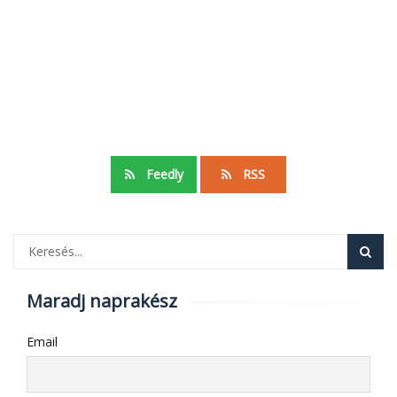
Feedly
RSS
Maradj naprakész
Email