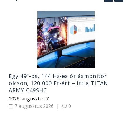
V
a
j
2
Egy 49″-os, 144 Hz-es óriásmonitor
olcsón, 120 000 Ft-ért – itt a TITAN
ARMY C49SHC
2026. augusztus 7.
7 augusztus 2026
|
0