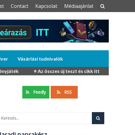
st
Contact
Kapcsolat
Médiaajánlat
dver
Vásárlási tudnivalók
ényjáték
⭐ Az összes új teszt és cikk itt
Feedly
RSS
aradj naprakész