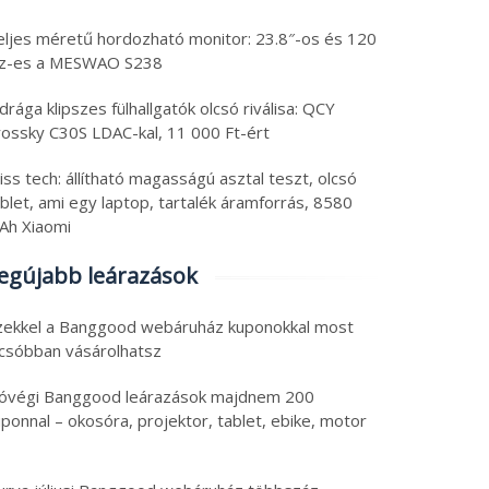
eljes méretű hordozható monitor: 23.8″-os és 120
z-es a MESWAO S238
drága klipszes fülhallgatók olcsó riválisa: QCY
rossky C30S LDAC-kal, 11 000 Ft-ért
iss tech: állítható magasságú asztal teszt, olcsó
blet, ami egy laptop, tartalék áramforrás, 8580
Ah Xiaomi
egújabb leárazások
zekkel a Banggood webáruház kuponokkal most
lcsóbban vásárolhatsz
óvégi Banggood leárazások majdnem 200
ponnal – okosóra, projektor, tablet, ebike, motor