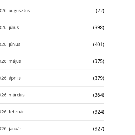
026. augusztus
(72)
26. július
(398)
26. június
(401)
026. május
(375)
26. április
(379)
026. március
(364)
026. február
(324)
026. január
(327)