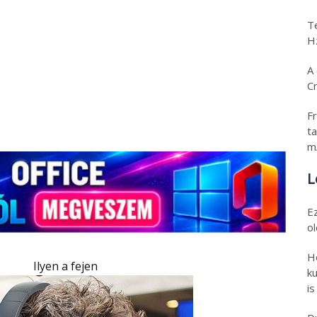
T
H
A 
C
Fr
ta
m
L
E
o
H
Ilyen a fejen
ku
is