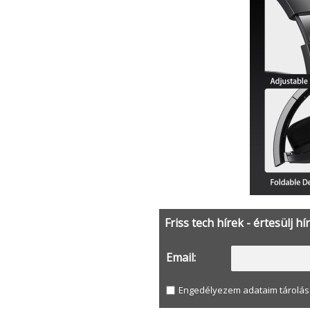
Friss tech hírek - értesülj hí
Email:
Engedélyezem adataim tárolás