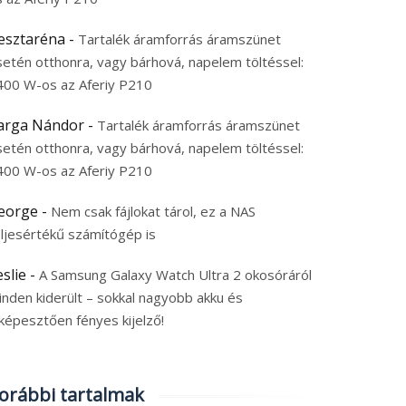
esztaréna
-
Tartalék áramforrás áramszünet
setén otthonra, vagy bárhová, napelem töltéssel:
400 W-os az Aferiy P210
arga Nándor
-
Tartalék áramforrás áramszünet
setén otthonra, vagy bárhová, napelem töltéssel:
400 W-os az Aferiy P210
eorge
-
Nem csak fájlokat tárol, ez a NAS
eljesértékű számítógép is
eslie
-
A Samsung Galaxy Watch Ultra 2 okosóráról
inden kiderült – sokkal nagyobb akku és
képesztően fényes kijelző!
orábbi tartalmak