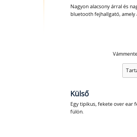
Nagyon alacsony árral és na
bluetooth fejhallgató, amely 
Vámmente
Tart
Külső
Egy tipikus, fekete over ear fejhallgatóról van szó, vagyis a fül körül van és nem a
fülön.