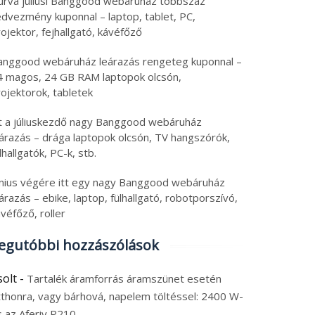
urva júliusi Banggood webáruház többszáz
edvezmény kuponnal – laptop, tablet, PC,
ojektor, fejhallgató, kávéfőző
anggood webáruház leárazás rengeteg kuponnal –
4 magos, 24 GB RAM laptopok olcsón,
ojektorok, tabletek
tt a júliuskezdő nagy Banggood webáruház
eárazás – drága laptopok olcsón, TV hangszórók,
lhallgatók, PC-k, stb.
únius végére itt egy nagy Banggood webáruház
árazás – ebike, laptop, fülhallgató, robotporszívó,
véfőző, roller
egutóbbi hozzászólások
solt
-
Tartalék áramforrás áramszünet esetén
tthonra, vagy bárhová, napelem töltéssel: 2400 W-
s az Aferiy P210