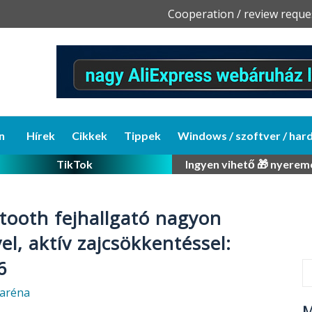
Skip
Cooperation / review reque
to
content
n
Hírek
Cikkek
Tippek
Windows / szoftver / har
TikTok
Ingyen vihető 🎁 nyerem
tooth fejhallgató nagyon
l, aktív zajcsökkentéssel:
6
aréna
M