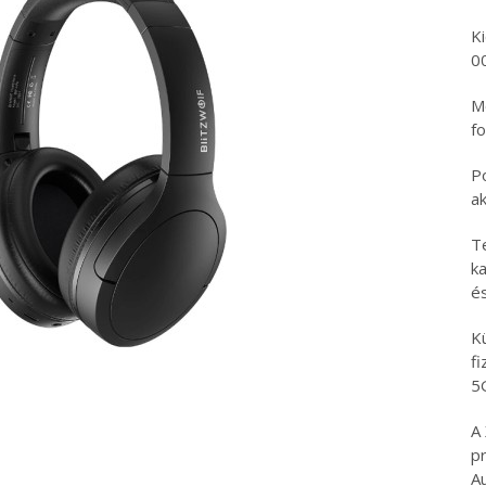
K
0
Mo
fo
P
a
T
ka
é
K
f
5
A
p
A