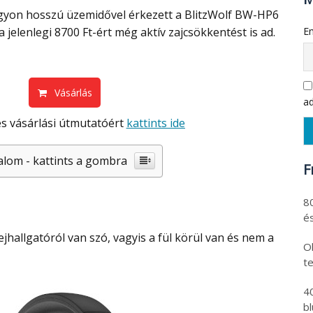
gyon hosszú üzemidővel érkezett a BlitzWolf BW-HP6
a jelenlegi 8700 Ft-ért még aktív zajcsökkentést is ad.
Em
Vásárlás
ad
s vásárlási útmutatóért
kattints ide
alom - kattints a gombra
F
8
és
Ol
t
4
b