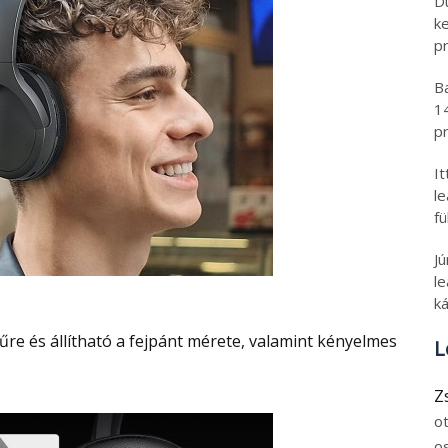
D
k
pr
B
1
pr
I
l
fü
J
le
ká
L
Z
o
o