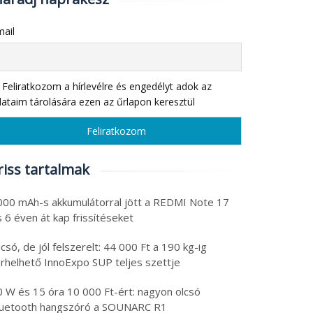
ail
Feliratkozom a hírlevélre és engedélyt adok az
ataim tárolására ezen az űrlapon keresztül
riss tartalmak
000 mAh-s akkumulátorral jött a REDMI Note 17
 6 éven át kap frissítéseket
csó, de jól felszerelt: 44 000 Ft a 190 kg-ig
erhelhető InnoExpo SUP teljes szettje
0 W és 15 óra 10 000 Ft-ért: nagyon olcsó
luetooth hangszóró a SOUNARC R1