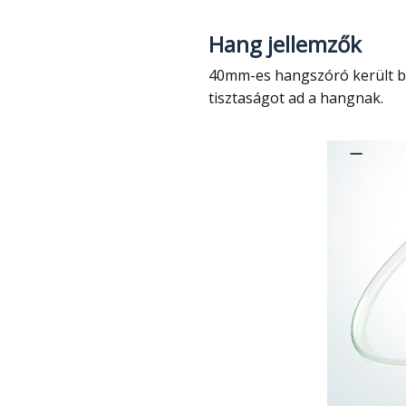
Hang jellemzők
40mm-es hangszóró került bele, amely a gyártó szerint ütős basszust és kivételes
tisztaságot ad a hangnak.