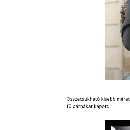
Összecsukható kisebb méretűre és állítható a fejpánt mérete, valamint kényelmes
fülpárnákat kapott.