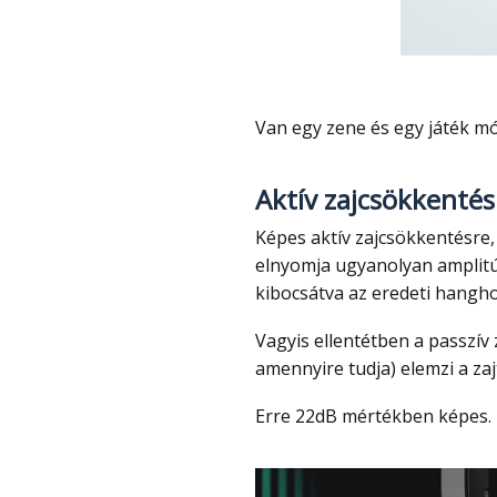
Van egy zene és egy játék m
Aktív zajcsökkentés
Képes aktív zajcsökkentésre, ilyenkor a fülbe jutó környezeti zajokat erősen
elnyomja ugyanolyan amplitúd
kibocsátva az eredeti hangho
Vagyis ellentétben a passzív zajcsökkentéssel (pl. füldugó, ami csak blokkolja
amennyire tudja) elemzi a zajt 
Erre 22dB mértékben képes.