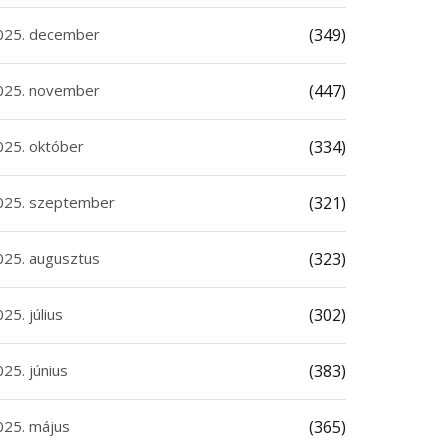
025. december
(349)
025. november
(447)
025. október
(334)
025. szeptember
(321)
025. augusztus
(323)
25. július
(302)
25. június
(383)
025. május
(365)