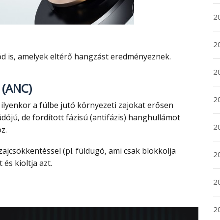
2
2
ód is, amelyek eltérő hangzást eredményeznek.
2
 (ANC)
2
ójú, de fordított fázisú (antifázis) hanghullámot
2
z.
20
és kioltja azt.
20
2