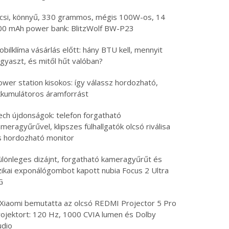
icsi, könnyű, 330 grammos, mégis 100W-os, 14
00 mAh power bank: BlitzWolf BW-P23
bilklíma vásárlás előtt: hány BTU kell, mennyit
gyaszt, és mitől hűt valóban?
ower station kisokos: így válassz hordozható,
kkumulátoros áramforrást
ech újdonságok: telefon forgatható
meragyűrűvel, klipszes fülhallgatók olcsó riválisa
s hordozható monitor
ülönleges dizájnt, forgatható kameragyűrűt és
izikai exponálógombot kapott nubia Focus 2 Ultra
G
 Xiaomi bemutatta az olcsó REDMI Projector 5 Pro
rojektort: 120 Hz, 1000 CVIA lumen és Dolby
udio