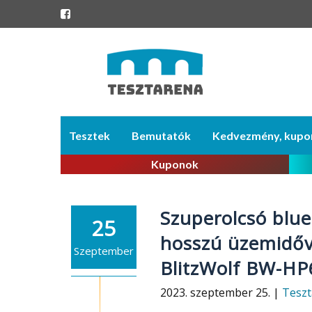
Skip
Tesztek
Bemutatók
Kedvezmény, kupo
to
content
Kuponok
Szuperolcsó blue
25
hosszú üzemidőve
Szeptember
BlitzWolf BW-HP
2023. szeptember 25. |
Teszt