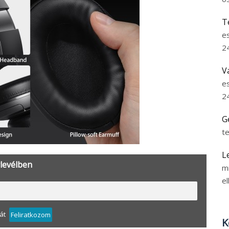
T
e
2
V
e
2
G
t
L
rlevélben
m
el
át
Feliratkozom
K