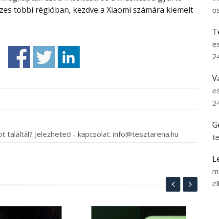
zes többi régióban, kezdve a Xiaomi számára kiemelt
o
T
e
2
V
e
2
G
t találtál? Jelezheted - kapcsolat: info@tesztarena.hu
t
L
m
el