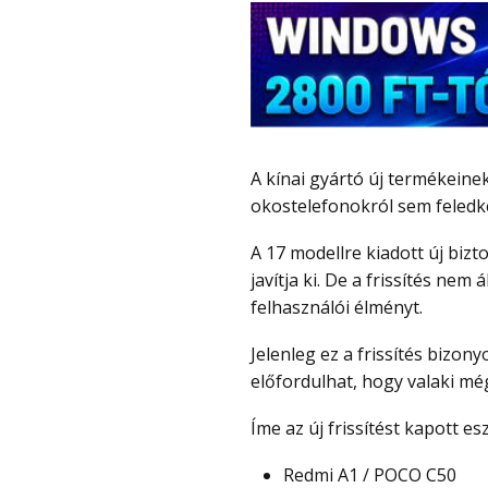
A kínai gyártó új termékeinek bejelentésére készül, ugyanakkor a régi
okostelefonokról sem feledk
A 17 modellre kiadott új biztonsági javítás a rendszer fontos biztonsági réseit
javítja ki. De a frissítés nem 
felhasználói élményt.
Jelenleg ez a frissítés bizonyos régiók felhasználói számára elérhető, így
előfordulhat, hogy valaki m
Íme az új frissítést kapott es
Redmi A1 / POCO C50