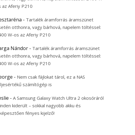
s az Aferiy P210
esztaréna
-
Tartalék áramforrás áramszünet
setén otthonra, vagy bárhová, napelem töltéssel:
400 W-os az Aferiy P210
arga Nándor
-
Tartalék áramforrás áramszünet
setén otthonra, vagy bárhová, napelem töltéssel:
400 W-os az Aferiy P210
eorge
-
Nem csak fájlokat tárol, ez a NAS
eljesértékű számítógép is
eslie
-
A Samsung Galaxy Watch Ultra 2 okosóráról
inden kiderült – sokkal nagyobb akku és
képesztően fényes kijelző!