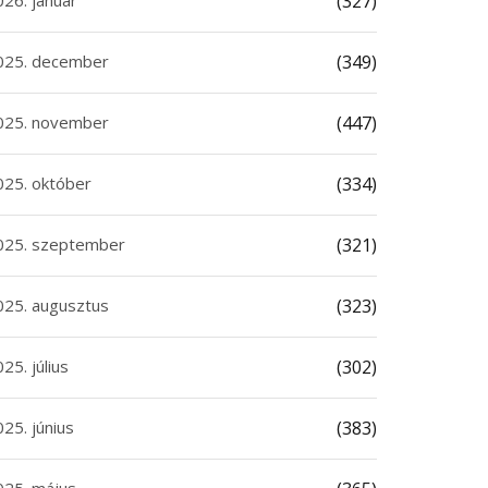
026. január
(327)
025. december
(349)
025. november
(447)
025. október
(334)
025. szeptember
(321)
025. augusztus
(323)
25. július
(302)
25. június
(383)