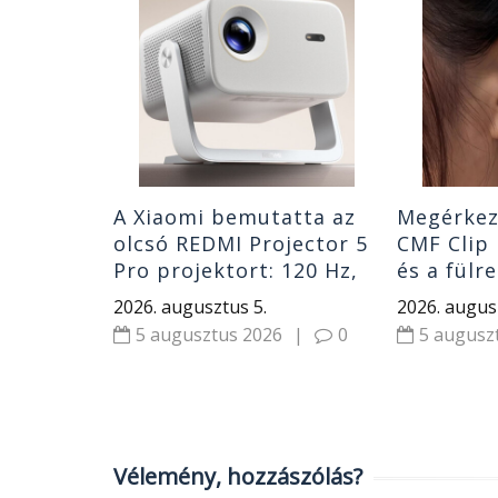
OS 4
s 5.-én
|
0
A Xiaomi bemutatta az
Megérkez
olcsó REDMI Projector 5
CMF Clip 
Pro projektort: 120 Hz,
és a fülre
1000 CVIA lumen és
nem zárja
2026. augusztus 5.
2026. augus
Dolby Audio
5 augusztus 2026
|
0
5 augusz
Vélemény, hozzászólás?