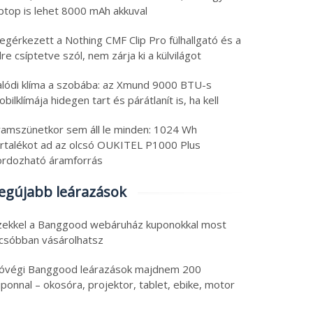
aptop is lehet 8000 mAh akkuval
egérkezett a Nothing CMF Clip Pro fülhallgató és a
lre csíptetve szól, nem zárja ki a külvilágot
alódi klíma a szobába: az Xmund 9000 BTU-s
bilklímája hidegen tart és párátlanít is, ha kell
ramszünetkor sem áll le minden: 1024 Wh
artalékot ad az olcsó OUKITEL P1000 Plus
ordozható áramforrás
egújabb leárazások
zekkel a Banggood webáruház kuponokkal most
lcsóbban vásárolhatsz
óvégi Banggood leárazások majdnem 200
ponnal – okosóra, projektor, tablet, ebike, motor