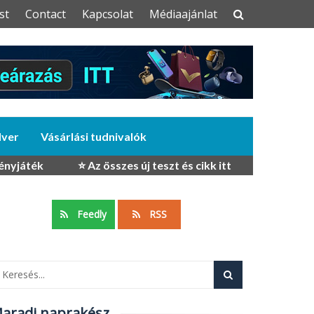
st
Contact
Kapcsolat
Médiaajánlat
dver
Vásárlási tudnivalók
ényjáték
⭐ Az összes új teszt és cikk itt
Feedly
RSS
aradj naprakész