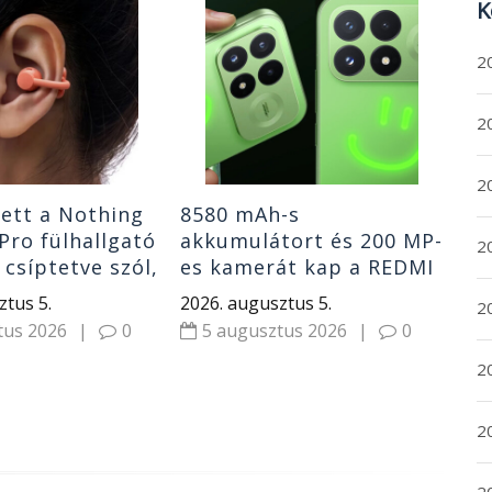
Sa
K
120
a 
2
érk
202
5
20
20
ett a Nothing
8580 mAh-s
Pro fülhallgató
akkumulátort és 200 MP-
2
 csíptetve szól,
es kamerát kap a REDMI
 ki a külvilágot
K100 Pro
ztus 5.
2026. augusztus 5.
20
tus 2026
|
0
5 augusztus 2026
|
0
2
2