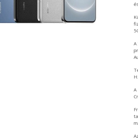
é
K
f
5
A
p
A
T
H
A 
C
Fr
ta
m
Az