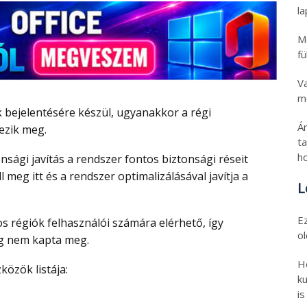
l
M
fü
V
mo
Á
ezik meg.
t
h
áll meg itt és a rendszer optimalizálásával javítja a
L
E
o
ég nem kapta meg.
H
zközök listája:
ku
is