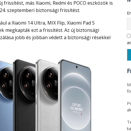
j frissítést, más Xiaomi, Redmi és POCO eszközök is
4. szeptemberi biztonsági frissítést.
Em
 megkapták ezt a frissítést. Az új biztonsági
izálása jobb és jobban védett a biztonsági résekkel
ad
F
Mo
fo
P
a
T
ka