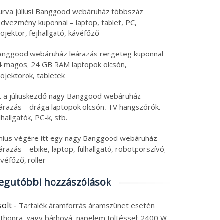
urva júliusi Banggood webáruház többszáz
edvezmény kuponnal – laptop, tablet, PC,
ojektor, fejhallgató, kávéfőző
anggood webáruház leárazás rengeteg kuponnal –
4 magos, 24 GB RAM laptopok olcsón,
ojektorok, tabletek
tt a júliuskezdő nagy Banggood webáruház
eárazás – drága laptopok olcsón, TV hangszórók,
lhallgatók, PC-k, stb.
únius végére itt egy nagy Banggood webáruház
árazás – ebike, laptop, fülhallgató, robotporszívó,
véfőző, roller
egutóbbi hozzászólások
solt
-
Tartalék áramforrás áramszünet esetén
tthonra, vagy bárhová, napelem töltéssel: 2400 W-