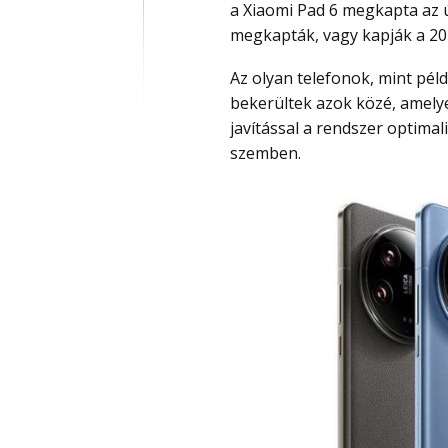
a Xiaomi Pad 6 megkapta az ú
megkapták, vagy kapják a 202
Az olyan telefonok, mint például a Xiaomi 14 Ultra, MIX Flip, Xiaomi Pad 5
bekerültek azok közé, amelyek
javítással a rendszer optimal
szemben.