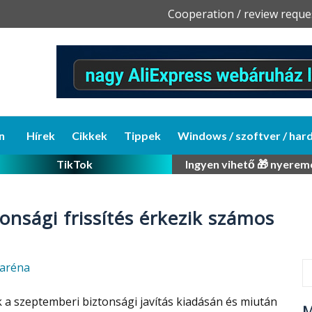
Skip
Cooperation / review reque
to
content
n
Hírek
Cikkek
Tippek
Windows / szoftver / har
TikTok
Ingyen vihető 🎁 nyerem
onsági frissítés érkezik számos
aréna
k a szeptemberi biztonsági javítás kiadásán és miután
M