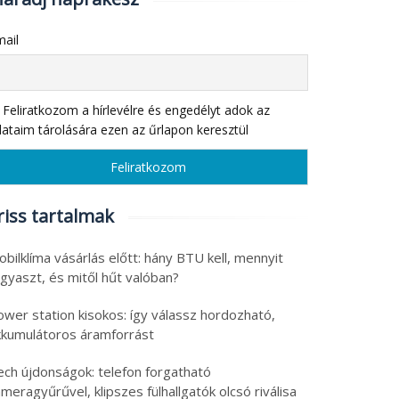
ail
Feliratkozom a hírlevélre és engedélyt adok az
ataim tárolására ezen az űrlapon keresztül
riss tartalmak
bilklíma vásárlás előtt: hány BTU kell, mennyit
gyaszt, és mitől hűt valóban?
ower station kisokos: így válassz hordozható,
kkumulátoros áramforrást
ech újdonságok: telefon forgatható
meragyűrűvel, klipszes fülhallgatók olcsó riválisa