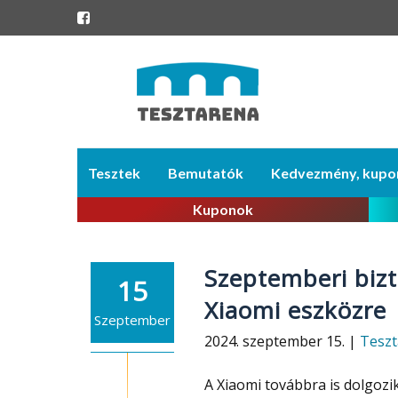
Skip
Tesztek
Bemutatók
Kedvezmény, kupo
to
content
Kuponok
Szeptemberi bizt
15
Xiaomi eszközre
Szeptember
2024. szeptember 15. |
Teszt
A Xiaomi továbbra is dolgozi