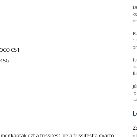
D
k
pr
B
1
pr
POCO C51
I
R 5G
l
fü
J
le
ká
L
Z
o