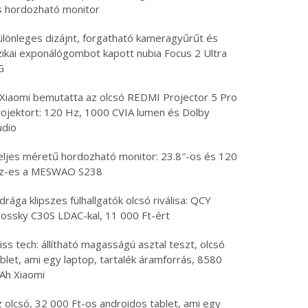
s hordozható monitor
ülönleges dizájnt, forgatható kameragyűrűt és
izikai exponálógombot kapott nubia Focus 2 Ultra
G
 Xiaomi bemutatta az olcsó REDMI Projector 5 Pro
rojektort: 120 Hz, 1000 CVIA lumen és Dolby
udio
eljes méretű hordozható monitor: 23.8″-os és 120
z-es a MESWAO S238
drága klipszes fülhallgatók olcsó riválisa: QCY
rossky C30S LDAC-kal, 11 000 Ft-ért
iss tech: állítható magasságú asztal teszt, olcsó
blet, ami egy laptop, tartalék áramforrás, 8580
Ah Xiaomi
 olcsó, 32 000 Ft-os androidos tablet, ami egy