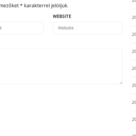
2
 mezőket
*
karakterrel jelöljük.
WEBSITE
2
2
2
2
2
20
20