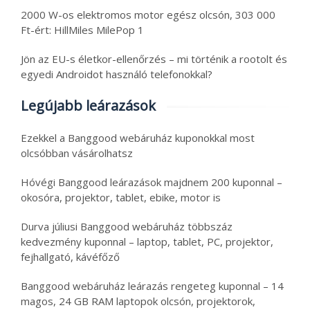
2000 W-os elektromos motor egész olcsón, 303 000
Ft-ért: HillMiles MilePop 1
Jön az EU-s életkor-ellenőrzés – mi történik a rootolt és
egyedi Androidot használó telefonokkal?
Legújabb leárazások
Ezekkel a Banggood webáruház kuponokkal most
olcsóbban vásárolhatsz
Hóvégi Banggood leárazások majdnem 200 kuponnal –
okosóra, projektor, tablet, ebike, motor is
Durva júliusi Banggood webáruház többszáz
kedvezmény kuponnal – laptop, tablet, PC, projektor,
fejhallgató, kávéfőző
Banggood webáruház leárazás rengeteg kuponnal – 14
magos, 24 GB RAM laptopok olcsón, projektorok,