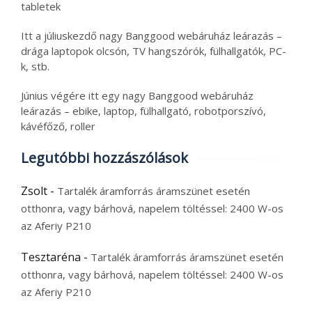
tabletek
Itt a júliuskezdő nagy Banggood webáruház leárazás –
drága laptopok olcsón, TV hangszórók, fülhallgatók, PC-
k, stb.
Június végére itt egy nagy Banggood webáruház
leárazás – ebike, laptop, fülhallgató, robotporszívó,
kávéfőző, roller
Legutóbbi hozzászólások
Zsolt
-
Tartalék áramforrás áramszünet esetén
otthonra, vagy bárhová, napelem töltéssel: 2400 W-os
az Aferiy P210
Tesztaréna
-
Tartalék áramforrás áramszünet esetén
otthonra, vagy bárhová, napelem töltéssel: 2400 W-os
az Aferiy P210