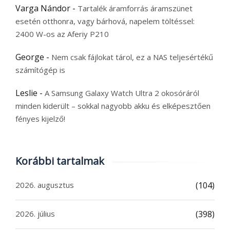
Varga Nándor
-
Tartalék áramforrás áramszünet
esetén otthonra, vagy bárhová, napelem töltéssel:
2400 W-os az Aferiy P210
George
-
Nem csak fájlokat tárol, ez a NAS teljesértékű
számítógép is
Leslie
-
A Samsung Galaxy Watch Ultra 2 okosóráról
minden kiderült – sokkal nagyobb akku és elképesztően
fényes kijelző!
Korábbi tartalmak
2026. augusztus
(104)
2026. július
(398)