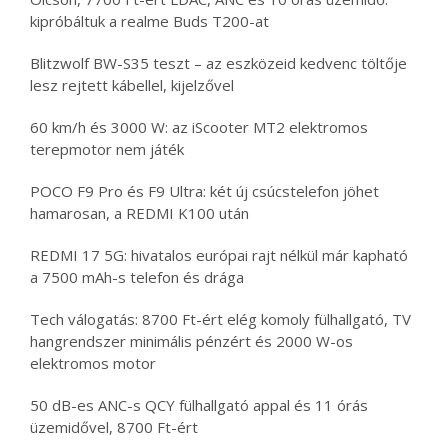
kipróbáltuk a realme Buds T200-at
Blitzwolf BW-S35 teszt – az eszközeid kedvenc töltője
lesz rejtett kábellel, kijelzővel
60 km/h és 3000 W: az iScooter MT2 elektromos
terepmotor nem játék
POCO F9 Pro és F9 Ultra: két új csúcstelefon jöhet
hamarosan, a REDMI K100 után
REDMI 17 5G: hivatalos európai rajt nélkül már kapható
a 7500 mAh-s telefon és drága
Tech válogatás: 8700 Ft-ért elég komoly fülhallgató, TV
hangrendszer minimális pénzért és 2000 W-os
elektromos motor
50 dB-es ANC-s QCY fülhallgató appal és 11 órás
üzemidővel, 8700 Ft-ért