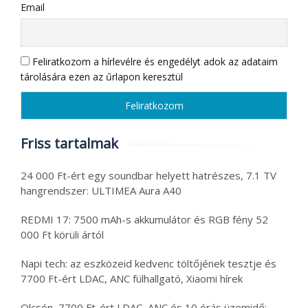
Email
Feliratkozom a hírlevélre és engedélyt adok az adataim
tárolására ezen az űrlapon keresztül
Friss tartalmak
24 000 Ft-ért egy soundbar helyett hatrészes, 7.1 TV
hangrendszer: ULTIMEA Aura A40
REDMI 17: 7500 mAh-s akkumulátor és RGB fény 52
000 Ft körüli ártól
Napi tech: az eszközeid kedvenc töltőjének tesztje és
7700 Ft-ért LDAC, ANC fülhallgató, Xiaomi hírek
Olcsón, 7700 Ft-ért LDAC, ANC és 10 órás üzemidő: