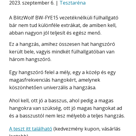
2023. szeptember 6. |
Tesztaréna
A BlitzWolf BW-FYE15 vezetéknélküli fülhallgató
bár nem tud különféle extrákat, de amiben kell,
abban nagyon jól teljesít és egész menő.
Ez a hangzás, amihez összesen hat hangszóró
került bele, vagyis mindkét fülhallgatóban van
három hangszóró.
Egy hangszóró felel a mély, egy a közép és egy
magasfrekvenciás hangokért, amelynek
köszönhetően univerzális a hangzása.
Ahol kell, ott jó a basszus, ahol pedig a magas
hangokra van szükség, ott jó magas hangokat ad
és a basszustól nem lesz mélyebb a teljes hangzás.
A teszt itt található
(kedvezmény kupon, vásárlás