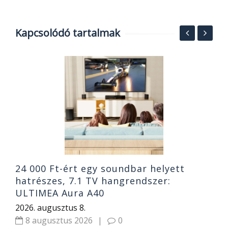
Kapcsolódó tartalmak
S
O
ó
B
2
24 000 Ft-ért egy soundbar helyett
hatrészes, 7.1 TV hangrendszer:
ULTIMEA Aura A40
2026. augusztus 8.
8 augusztus 2026
|
0