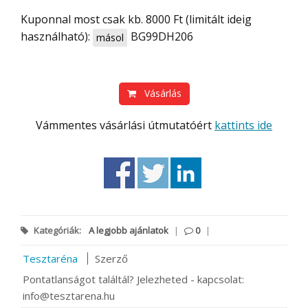
Kuponnal most csak kb. 8000 Ft (limitált ideig
használható):
BG99DH206
másol
Vásárlás
Vámmentes vásárlási útmutatóért
kattints ide
Kategóriák:
A legjobb ajánlatok
|
0
|
Tesztaréna
Szerző
Pontatlanságot találtál? Jelezheted - kapcsolat:
info@tesztarena.hu