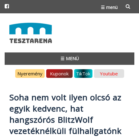
☰ menü
Skip
to
content
☰ MENÜ
Skip
Nyeremény
Kuponok
TikTok
Youtube
to
content
Soha nem volt ilyen olcsó az
egyik kedvenc, hat
hangszórós BlitzWolf
vezetéknélküli fülhallgatónk