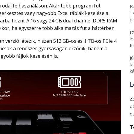
rodai felhasználáson. Akár több program fut
B
1
zerkesztés vagy nagyobb Excel táblák kezelése a
pr
avarba hozni. A 16 vagy 24 GB dual channel DDR5 RAM
akkor, ha egyszerre több alkalmazás fut a háttérben.
I
l
fü
emcsak a rendszer gyorsaságán érződik, hanem a
yobb fájlok kezelésén is.
J
le
ká
L
Z
o
o
T