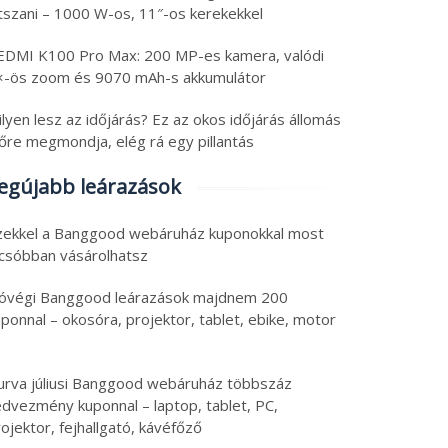
átszani – 1000 W-os, 11″-os kerekekkel
EDMI K100 Pro Max: 200 MP-es kamera, valódi
×-ös zoom és 9070 mAh-s akkumulátor
lyen lesz az időjárás? Ez az okos időjárás állomás
lőre megmondja, elég rá egy pillantás
egújabb leárazások
zekkel a Banggood webáruház kuponokkal most
lcsóbban vásárolhatsz
óvégi Banggood leárazások majdnem 200
ponnal – okosóra, projektor, tablet, ebike, motor
urva júliusi Banggood webáruház többszáz
edvezmény kuponnal – laptop, tablet, PC,
ojektor, fejhallgató, kávéfőző