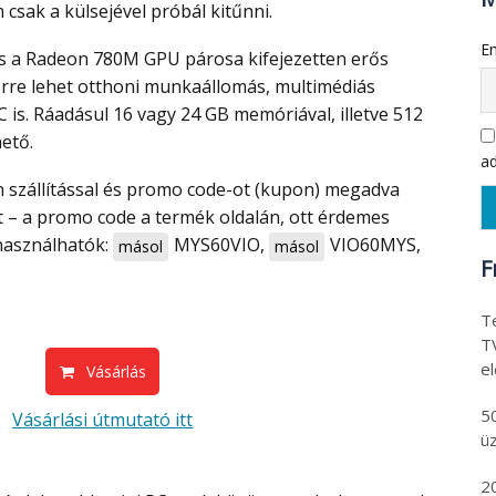
sak a külsejével próbál kitűnni.
Em
erre lehet otthoni munkaállomás, multimédiás
is. Ráadásul 16 vagy 24 GB memóriával, illetve 512
ető.
ad
t – a promo code a termék oldalán, ott érdemes
 használhatók:
MYS60VIO
,
VIO60MYS
,
másol
másol
F
Te
T
e
Vásárlás
5
Vásárlási útmutató itt
ü
2