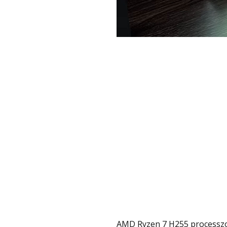
AMD Ryzen 7 H255 processzorral érhető el (vagy az AMD R7 8745HS-sel), ami