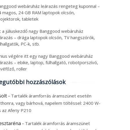
anggood webáruház leárazás rengeteg kuponnal –
4 magos, 24 GB RAM laptopok olcsón,
ojektorok, tabletek
tt a júliuskezdő nagy Banggood webáruház
eárazás – drága laptopok olcsón, TV hangszórók,
lhallgatók, PC-k, stb.
únius végére itt egy nagy Banggood webáruház
árazás – ebike, laptop, fülhallgató, robotporszívó,
véfőző, roller
egutóbbi hozzászólások
solt
-
Tartalék áramforrás áramszünet esetén
tthonra, vagy bárhová, napelem töltéssel: 2400 W-
s az Aferiy P210
esztaréna
-
Tartalék áramforrás áramszünet