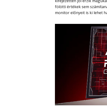
kifejezetten jól érzik maguk
fölötti értékek sem számítan
monitor előnyeit is ki lehet h