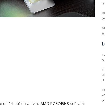
l
R
5
Mi
e
L
E
o
H
ku
is
D
k
pr