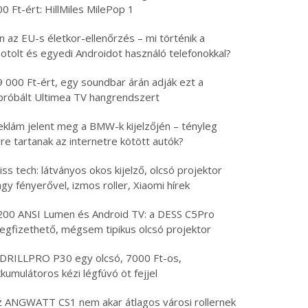
0 Ft-ért: HillMiles MilePop 1
n az EU-s életkor-ellenőrzés – mi történik a
otolt és egyedi Androidot használó telefonokkal?
9 000 Ft-ért, egy soundbar árán adják ezt a
ipróbált Ultimea TV hangrendszert
eklám jelent meg a BMW-k kijelzőjén – tényleg
re tartanak az internetre kötött autók?
iss tech: látványos okos kijelző, olcsó projektor
gy fényerővel, izmos roller, Xiaomi hírek
200 ANSI Lumen és Android TV: a DESS C5Pro
egfizethető, mégsem tipikus olcsó projektor
 DRILLPRO P30 egy olcsó, 7000 Ft-os,
kumulátoros kézi légfúvó öt fejjel
z ANGWATT CS1 nem akar átlagos városi rollernek