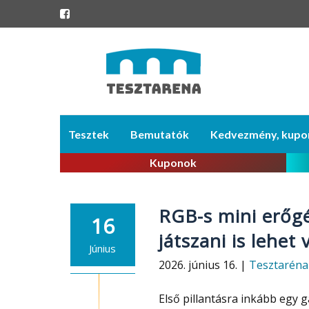
Skip
Tesztek
Bemutatók
Kedvezmény, kupo
to
content
Kuponok
RGB-s mini erőgé
16
játszani is lehet 
Június
2026. június 16. |
Tesztaréna
Első pillantásra inkább egy