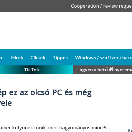
Skip
Cooperation / review reque
to
content
n
Hírek
Cikkek
Tippek
Windows / szoftver / har
TikTok
Ingyen vihető 🎁 nyerem
p ez az olcsó PC és még
vele
 gamer kütyünek tűnik, mint hagyományos mini PC-
M