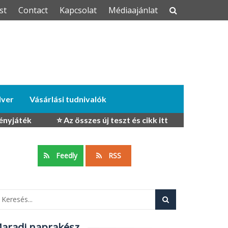
st
Contact
Kapcsolat
Médiaajánlat
dver
Vásárlási tudnivalók
ényjáték
⭐ Az összes új teszt és cikk itt
Feedly
RSS
aradj naprakész