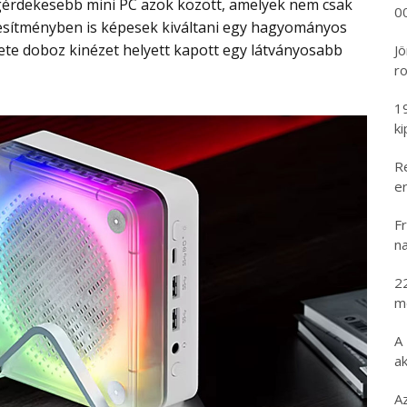
00
esítményben is képesek kiváltani egy hagyományos
kete doboz kinézet helyett kapott egy látványosabb
Jö
ro
1
k
R
er
Fr
na
2
m
A
ak
A