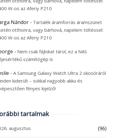
setén otthonra, vagy bárhová, napelem töltéssel:
400 W-os az Aferiy P210
arga Nándor
-
Tartalék áramforrás áramszünet
setén otthonra, vagy bárhová, napelem töltéssel:
400 W-os az Aferiy P210
eorge
-
Nem csak fájlokat tárol, ez a NAS
eljesértékű számítógép is
eslie
-
A Samsung Galaxy Watch Ultra 2 okosóráról
inden kiderült – sokkal nagyobb akku és
képesztően fényes kijelző!
orábbi tartalmak
026. augusztus
(96)