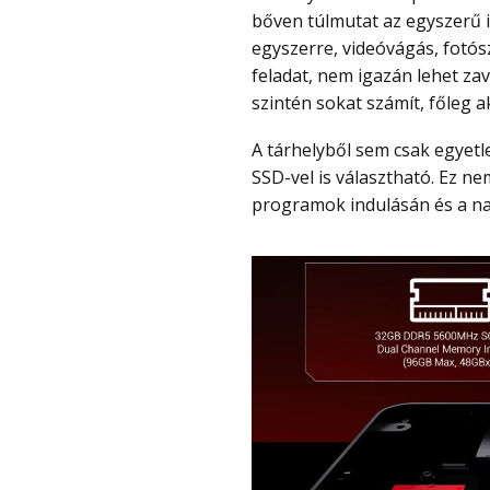
bőven túlmutat az egyszerű i
egyszerre, videóvágás, fotós
feladat, nem igazán lehet z
szintén sokat számít, főleg 
A tárhelyből sem csak egyetlen verzió létezik, hiszen 512 GB-os és 1 TB-os PCIe 4
SSD-vel is választható. Ez n
programok indulásán és a nag