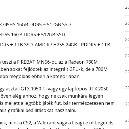
20
20
8745HS 16GB DDR5 + 512GB SSD
H255 16GB DDR5 + 512GB SSD
2
DR5 + 1TB SSD: AMD R7 H255 24GB LPDDR5 + 1TB
20
kben sokat fejlődtek az integrált GPU-k, de a 780M
2
sebb megoldás ebben a kategóriában.
2
őven elég ahhoz, hogy ne csak munkára legyen
ás mellett a legtöbb játék fut, bár természetesen nem
2
s grafikai beállításokat használni.
2