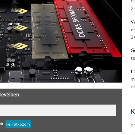
e
2
V
e
2
G
t
L
m
el
rlevélben
K
át
Feliratkozom
2