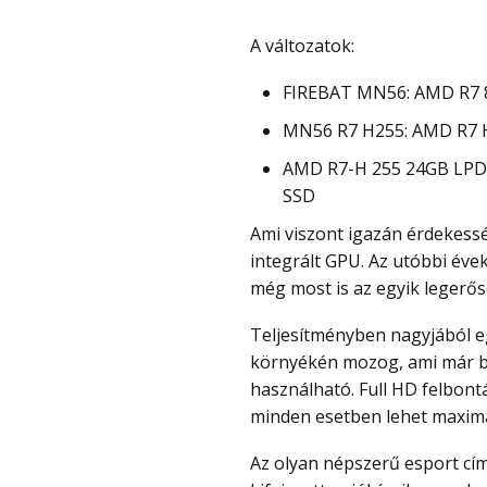
A változatok:
FIREBAT MN56: AMD R7 
MN56 R7 H255: AMD R7 
AMD R7-H 255 24GB LPD
SSD
Ami viszont igazán érdekessé teszi a FIREBAT MN56-ot, az a Radeon 780M
integrált GPU. Az utóbbi éve
még most is az egyik legerő
Teljesítményben nagyjából egy asztali GTX 1050 Ti vagy egy laptopos RTX 2050
környékén mozog, ami már b
használható. Full HD felbont
minden esetben lehet maximáli
Az olyan népszerű esport címek, mint a CS2, a Valorant vagy a League of Legends