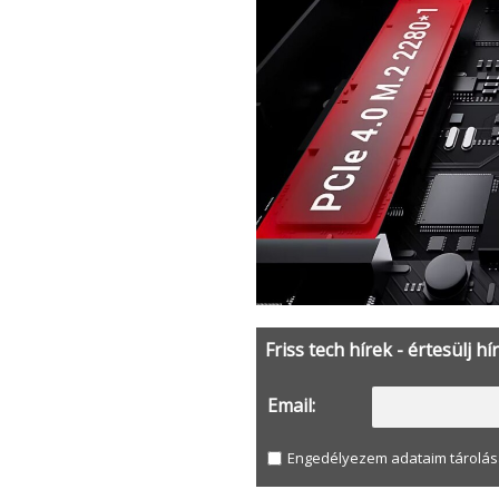
Friss tech hírek - értesülj hí
Email:
Engedélyezem adataim tárolás