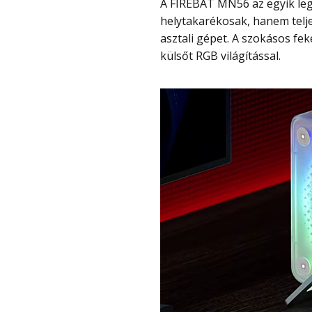
A FIREBAT MN56 az egyik legérdekesebb mini PC azok között, amelyek nem csak
helytakarékosak, hanem telj
asztali gépet. A szokásos fe
külsőt RGB világítással.