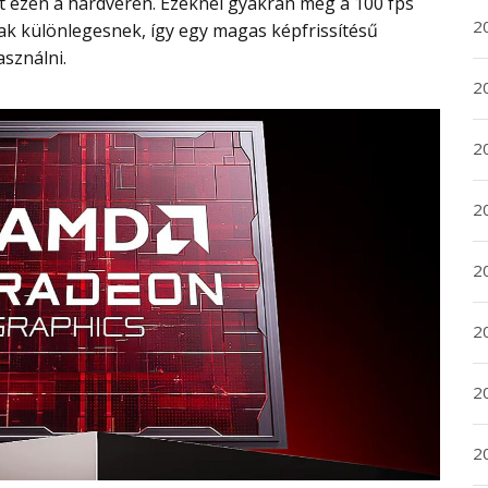
at ezen a hardveren. Ezeknél gyakran még a 100 fps
2
ak különlegesnek, így egy magas képfrissítésű
asználni.
2
2
2
20
20
2
20