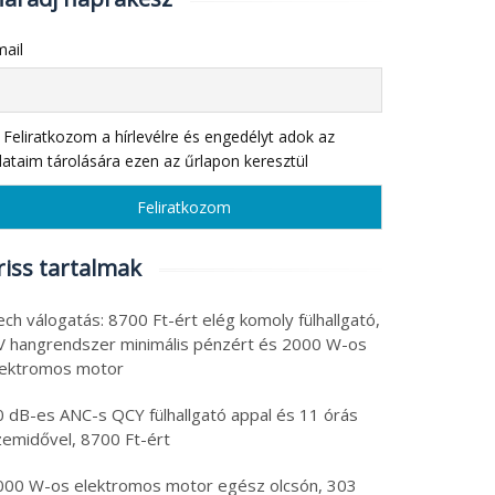
ail
Feliratkozom a hírlevélre és engedélyt adok az
ataim tárolására ezen az űrlapon keresztül
riss tartalmak
ch válogatás: 8700 Ft-ért elég komoly fülhallgató,
V hangrendszer minimális pénzért és 2000 W-os
lektromos motor
0 dB-es ANC-s QCY fülhallgató appal és 11 órás
zemidővel, 8700 Ft-ért
000 W-os elektromos motor egész olcsón, 303