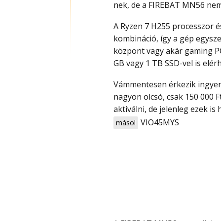
nek, de a FIREBAT MN56 nem c
A Ryzen 7 H255 processzor és a Radeon 780M GPU párosa kifejezetten erős
kombináció, így a gép egysz
központ vagy akár gaming PC 
GB vagy 1 TB SSD-vel is elérh
Vámmentesen érkezik ingyen szállítással és promo code-ot (kupon) megadva
nagyon olcsó, csak 150 000 F
aktiválni, de jelenleg ezek is
VIO45MYS
másol