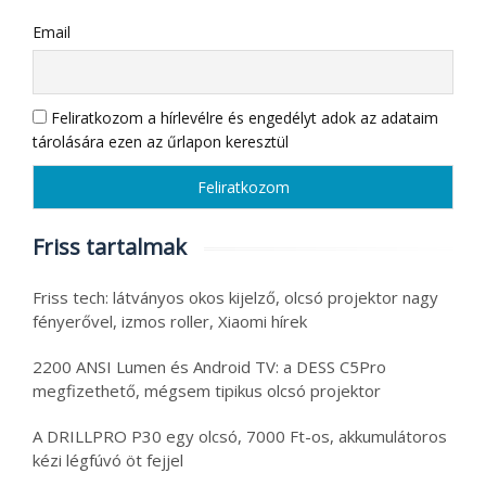
Email
Feliratkozom a hírlevélre és engedélyt adok az adataim
tárolására ezen az űrlapon keresztül
Friss tartalmak
Friss tech: látványos okos kijelző, olcsó projektor nagy
fényerővel, izmos roller, Xiaomi hírek
2200 ANSI Lumen és Android TV: a DESS C5Pro
megfizethető, mégsem tipikus olcsó projektor
A DRILLPRO P30 egy olcsó, 7000 Ft-os, akkumulátoros
kézi légfúvó öt fejjel