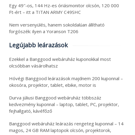
Egy 49″-os, 144 Hz-es óriásmonitor olcsón, 120 000
Ft-ért – itt a TITAN ARMY C49SHC
Nem versenyülés, hanem sokoldalúan állítható
forgószék: ilyen a Yoranson T206
Legújabb leárazások
Ezekkel a Banggood webáruház kuponokkal most
olcsóbban vásárolhatsz
Hóvégi Banggood leárazások majdnem 200 kuponnal –
okosóra, projektor, tablet, ebike, motor is
Durva júliusi Banggood webáruház többszáz
kedvezmény kuponnal – laptop, tablet, PC, projektor,
fejhallgató, kávéfőző
Banggood webáruház leárazás rengeteg kuponnal – 14
magos, 24 GB RAM laptopok olcsón, projektorok,