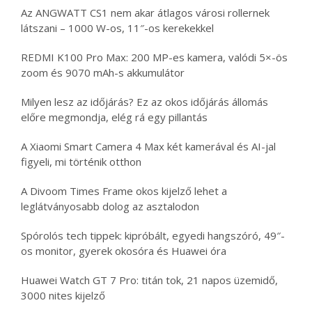
Az ANGWATT CS1 nem akar átlagos városi rollernek
látszani – 1000 W-os, 11″-os kerekekkel
REDMI K100 Pro Max: 200 MP-es kamera, valódi 5×-ös
zoom és 9070 mAh-s akkumulátor
Milyen lesz az időjárás? Ez az okos időjárás állomás
előre megmondja, elég rá egy pillantás
A Xiaomi Smart Camera 4 Max két kamerával és AI-jal
figyeli, mi történik otthon
A Divoom Times Frame okos kijelző lehet a
leglátványosabb dolog az asztalodon
Spórolós tech tippek: kipróbált, egyedi hangszóró, 49″-
os monitor, gyerek okosóra és Huawei óra
Huawei Watch GT 7 Pro: titán tok, 21 napos üzemidő,
3000 nites kijelző