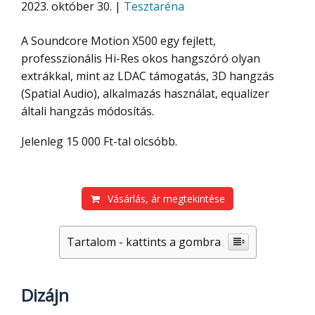
2023. október 30. |
Tesztaréna
A Soundcore Motion X500 egy fejlett,
professzionális Hi-Res okos hangszóró olyan
extrákkal, mint az LDAC támogatás, 3D hangzás
(Spatial Audio), alkalmazás használat, equalizer
általi hangzás módosítás.
Jelenleg 15 000 Ft-tal olcsóbb.
Vásárlás, ár megtekintése
Tartalom - kattints a gombra
Dizájn