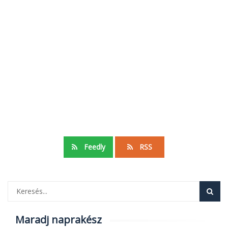
Feedly
RSS
Maradj naprakész