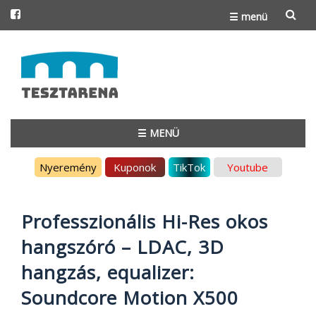
☰ menü
Skip
to
content
☰ MENÜ
Skip
Nyeremény
Kuponok
TikTok
Youtube
to
content
Professzionális Hi-Res okos
hangszóró – LDAC, 3D
hangzás, equalizer:
Soundcore Motion X500