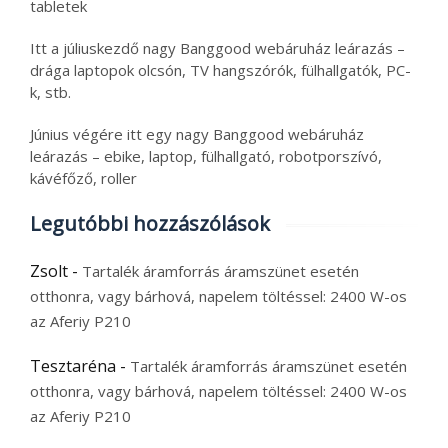
tabletek
Itt a júliuskezdő nagy Banggood webáruház leárazás –
drága laptopok olcsón, TV hangszórók, fülhallgatók, PC-
k, stb.
Június végére itt egy nagy Banggood webáruház
leárazás – ebike, laptop, fülhallgató, robotporszívó,
kávéfőző, roller
Legutóbbi hozzászólások
Zsolt
-
Tartalék áramforrás áramszünet esetén
otthonra, vagy bárhová, napelem töltéssel: 2400 W-os
az Aferiy P210
Tesztaréna
-
Tartalék áramforrás áramszünet esetén
otthonra, vagy bárhová, napelem töltéssel: 2400 W-os
az Aferiy P210