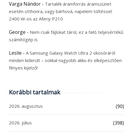
Varga Nándor
-
Tartalék áramforrás áramszünet
esetén otthonra, vagy bárhová, napelem töltéssel:
2400 W-os az Aferiy P210
George
-
Nem csak fájlokat tárol, ez a NAS teljesértékű
számítógép is
Leslie
-
A Samsung Galaxy Watch Ultra 2 okosóráról
minden kiderült – sokkal nagyobb akku és elképesztően
fényes kijelző!
Korábbi tartalmak
2026. augusztus
(90)
2026. július
(398)