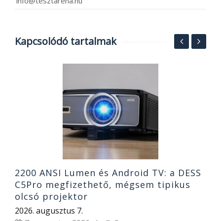
info@tesztarena.hu
Kapcsolódó tartalmak
A
v
1
2
2200 ANSI Lumen és Android TV: a DESS
C5Pro megfizethető, mégsem tipikus
olcsó projektor
2026. augusztus 7.