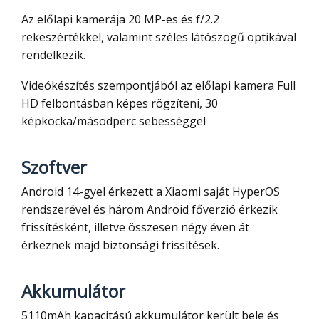
Az előlapi kamerája 20 MP-es és f/2.2
rekeszértékkel, valamint széles látószögű optikával
rendelkezik.
Videókészítés szempontjából az előlapi kamera Full
HD felbontásban képes rögzíteni, 30
képkocka/másodperc sebességgel
Szoftver
Android 14-gyel érkezett a Xiaomi saját HyperOS
rendszerével és három Android főverzió érkezik
frissítésként, illetve összesen négy éven át
érkeznek majd biztonsági frissítések.
Akkumulátor
5110mAh kapacitású akkumulátor került bele és