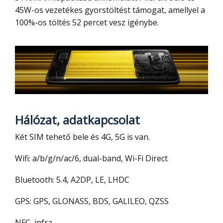
45W-os vezetékes gyorstöltést támogat, amellyel a
100%-os töltés 52 percet vesz igénybe.
Hálózat, adatkapcsolat
Két SIM tehető bele és 4G, 5G is van.
Wifi: a/b/g/n/ac/6, dual-band, Wi-Fi Direct
Bluetooth: 5.4, A2DP, LE, LHDC
GPS: GPS, GLONASS, BDS, GALILEO, QZSS
NFC, infra