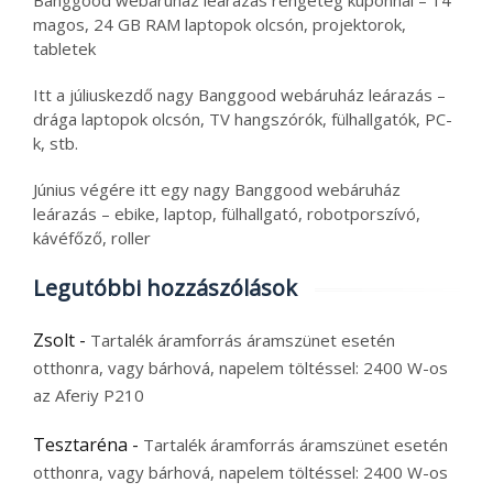
Banggood webáruház leárazás rengeteg kuponnal – 14
magos, 24 GB RAM laptopok olcsón, projektorok,
tabletek
Itt a júliuskezdő nagy Banggood webáruház leárazás –
drága laptopok olcsón, TV hangszórók, fülhallgatók, PC-
k, stb.
Június végére itt egy nagy Banggood webáruház
leárazás – ebike, laptop, fülhallgató, robotporszívó,
kávéfőző, roller
Legutóbbi hozzászólások
Zsolt
-
Tartalék áramforrás áramszünet esetén
otthonra, vagy bárhová, napelem töltéssel: 2400 W-os
az Aferiy P210
Tesztaréna
-
Tartalék áramforrás áramszünet esetén
otthonra, vagy bárhová, napelem töltéssel: 2400 W-os