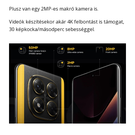
Plusz van egy 2MP-es makró kamera is.
Videók készítésekor akár 4K felbontást is támogat,
30 képkocka/másodperc sebességgel.