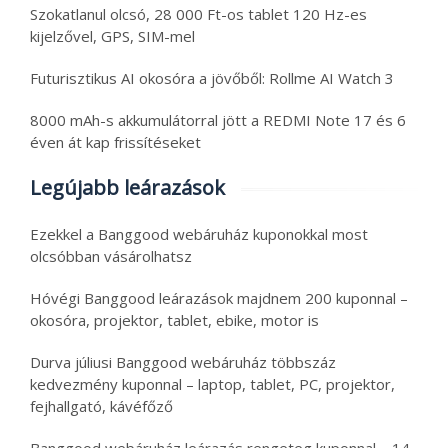
Szokatlanul olcsó, 28 000 Ft-os tablet 120 Hz-es
kijelzővel, GPS, SIM-mel
Futurisztikus AI okosóra a jövőből: Rollme AI Watch 3
8000 mAh-s akkumulátorral jött a REDMI Note 17 és 6
éven át kap frissítéseket
Legújabb leárazások
Ezekkel a Banggood webáruház kuponokkal most
olcsóbban vásárolhatsz
Hóvégi Banggood leárazások majdnem 200 kuponnal –
okosóra, projektor, tablet, ebike, motor is
Durva júliusi Banggood webáruház többszáz
kedvezmény kuponnal – laptop, tablet, PC, projektor,
fejhallgató, kávéfőző