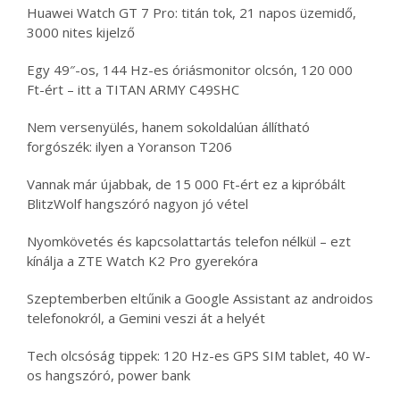
Huawei Watch GT 7 Pro: titán tok, 21 napos üzemidő,
3000 nites kijelző
Egy 49″-os, 144 Hz-es óriásmonitor olcsón, 120 000
Ft-ért – itt a TITAN ARMY C49SHC
Nem versenyülés, hanem sokoldalúan állítható
forgószék: ilyen a Yoranson T206
Vannak már újabbak, de 15 000 Ft-ért ez a kipróbált
BlitzWolf hangszóró nagyon jó vétel
Nyomkövetés és kapcsolattartás telefon nélkül – ezt
kínálja a ZTE Watch K2 Pro gyerekóra
Szeptemberben eltűnik a Google Assistant az androidos
telefonokról, a Gemini veszi át a helyét
Tech olcsóság tippek: 120 Hz-es GPS SIM tablet, 40 W-
os hangszóró, power bank