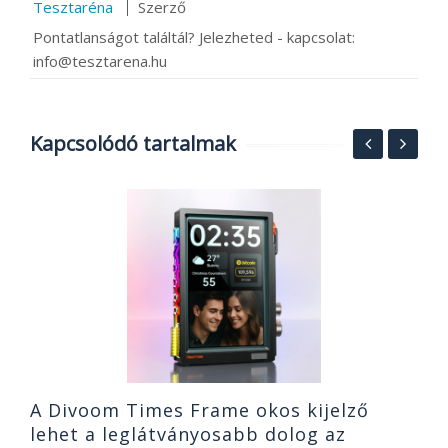
Tesztaréna
Szerző
Pontatlanságot találtál? Jelezheted - kapcsolat:
info@tesztarena.hu
Kapcsolódó tartalmak
N
á
T
2
A Divoom Times Frame okos kijelző
lehet a leglátványosabb dolog az