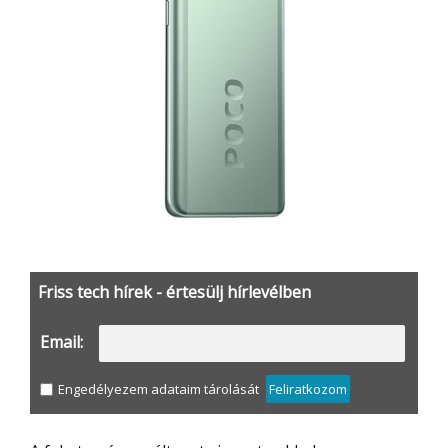
Friss tech hírek - értesülj hírlevélben
Email:
Engedélyezem adataim tárolását
Feliratkozom