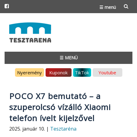
☰ menü
Skip
to
content
☰ MENÜ
Skip
Nyeremény
Kuponok
TikTok
Youtube
to
content
POCO X7 bemutató – a
szuperolcsó vízálló Xiaomi
telefon ívelt kijelzővel
2025. január 10. |
Tesztaréna