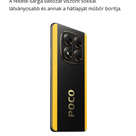
A fekete-sárga változat viszont sokkal
látványosabb és annak a hátlapját műbőr borítja.