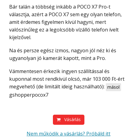
Bár talán a többség inkább a POCO X7 Pro-t
választja, azért a POCO X7 sem egy olyan telefon,
amit érdemes figyelmen kívül hagyni, mert
valószínűleg ez a legolcsóbb vízálló telefon ívelt
kijelzővel.
Na és persze egész izmos, nagyon jól néz ki és
ugyanolyan jó kamerát kapott, mint a Pro.
Vámmentesen érkezik ingyen szállítással és
kuponnal most rendkívül olcsó, már 103 000 Ft-ért
megvehető (de limitált ideig használható):
másol
gshopperpocox7
Vásárlás
Nem működik a vásárlás? Próbáld itt