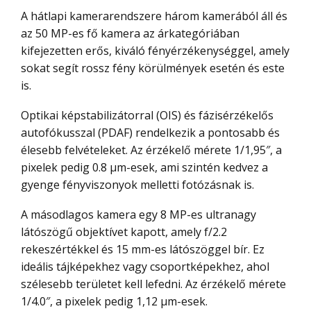
A hátlapi kamerarendszere három kamerából áll és
az 50 MP-es fő kamera az árkategóriában
kifejezetten erős, kiváló fényérzékenységgel, amely
sokat segít rossz fény körülmények esetén és este
is.
Optikai képstabilizátorral (OIS) és fázisérzékelős
autofókusszal (PDAF) rendelkezik a pontosabb és
élesebb felvételeket. Az érzékelő mérete 1/1,95″, a
pixelek pedig 0.8 µm-esek, ami szintén kedvez a
gyenge fényviszonyok melletti fotózásnak is.
A másodlagos kamera egy 8 MP-es ultranagy
látószögű objektívet kapott, amely f/2.2
rekeszértékkel és 15 mm-es látószöggel bír. Ez
ideális tájképekhez vagy csoportképekhez, ahol
szélesebb területet kell lefedni. Az érzékelő mérete
1/4.0″, a pixelek pedig 1,12 µm-esek.