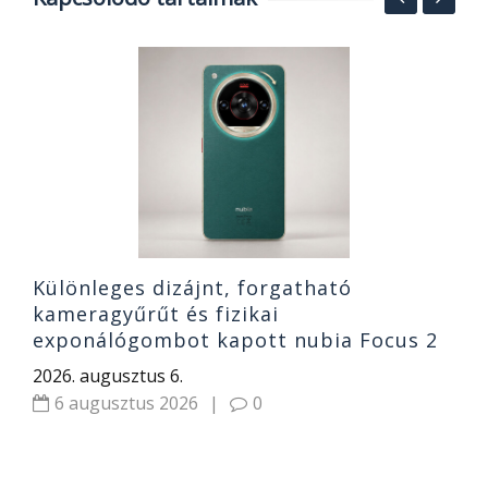
T
2
2
Különleges dizájnt, forgatható
kameragyűrűt és fizikai
exponálógombot kapott nubia Focus 2
Ultra 5G
2026. augusztus 6.
6 augusztus 2026
|
0