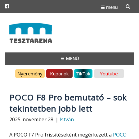
☰ menü
Skip
to
content
☰ MENÜ
Skip
Nyeremény
Kuponok
TikTok
Youtube
to
content
POCO F8 Pro bemutató – sok
tekintetben jobb lett
2025. november 28. |
István
A POCO F7 Pro frissítéseként megérkezett a
POCO