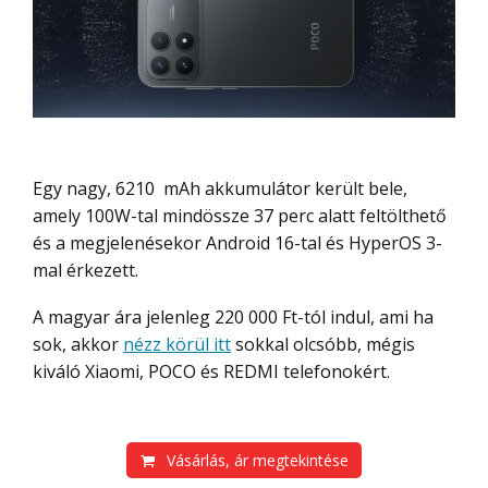
Egy nagy, 6210 mAh akkumulátor került bele,
amely 100W-tal mindössze 37 perc alatt feltölthető
és a megjelenésekor Android 16-tal és HyperOS 3-
mal érkezett.
A magyar ára jelenleg 220 000 Ft-tól indul, ami ha
sok, akkor
nézz körül itt
sokkal olcsóbb, mégis
kiváló Xiaomi, POCO és REDMI telefonokért.
Vásárlás, ár megtekintése