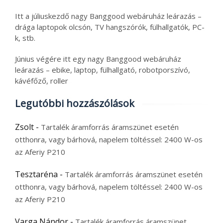
Itt a júliuskezdő nagy Banggood webáruház leárazás –
drága laptopok olcsón, TV hangszórók, fülhallgatók, PC-
k, stb.
Június végére itt egy nagy Banggood webáruház
leárazás – ebike, laptop, fülhallgató, robotporszívó,
kávéfőző, roller
Legutóbbi hozzászólások
Zsolt
-
Tartalék áramforrás áramszünet esetén
otthonra, vagy bárhová, napelem töltéssel: 2400 W-os
az Aferiy P210
Tesztaréna
-
Tartalék áramforrás áramszünet esetén
otthonra, vagy bárhová, napelem töltéssel: 2400 W-os
az Aferiy P210
Varga Nándor
-
Tartalék áramforrás áramszünet