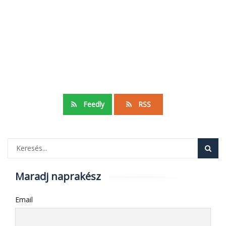
Feedly
RSS
Maradj naprakész
Email