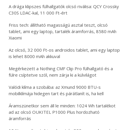
A drága klipszes fülhallgatók olcsó riválisa: QCY Crossky
C30S LDAC-kal, 11 000 Ft-ért
Friss tech: állítható magasságú asztal teszt, olcsó
tablet, ami egy laptop, tartalék áramforrás, 8580 mAh
Xiaomi
Az olcsó, 32 000 Ft-os androidos tablet, ami egy laptop
is lehet 8000 mAh akkuval
Megérkezett a Nothing CMF Clip Pro fülhallgató és a
fülre csíptetve szól, nem zárja ki a külvilágot
Valódi klíma a szobába: az Xmund 9000 BTU-s
mobilklímája hidegen tart és párátlanít is, ha kell
Áramszünetkor sem áll le minden: 1024 Wh tartalékot
ad az olcsó OUKITEL P1000 Plus hordozható
áramforrás