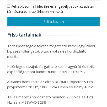
Feliratkozom a hírlevélre és engedélyt adok az adataim
tárolására ezen az űrlapon keresztül
Friss tartalmak
Tech újdonságok: telefon forgatható kameragyűrűvel,
klipszes fülhallgatók olcsó riválisa és hordozható
monitor
Különleges dizájnt, forgatható kameragyűrűt és fizikai
exponálógombot kapott nubia Focus 2 Ultra 5G
A Xiaomi bemutatta az olcsó REDMI Projector 5 Pro
projektort: 120 Hz, 1000 CVIA lumen és Dolby Audio
Teljes méretű hordozható monitor: 23.8″-os és 120
Hz-es a MESWAO S238