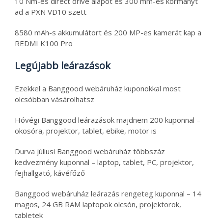
10 Nm-es direct drive alapot és 300 mm-es kormányt
ad a PXN VD10 szett
8580 mAh-s akkumulátort és 200 MP-es kamerát kap a
REDMI K100 Pro
Legújabb leárazások
Ezekkel a Banggood webáruház kuponokkal most
olcsóbban vásárolhatsz
Hóvégi Banggood leárazások majdnem 200 kuponnal –
okosóra, projektor, tablet, ebike, motor is
Durva júliusi Banggood webáruház többszáz
kedvezmény kuponnal – laptop, tablet, PC, projektor,
fejhallgató, kávéfőző
Banggood webáruház leárazás rengeteg kuponnal – 14
magos, 24 GB RAM laptopok olcsón, projektorok,
tabletek