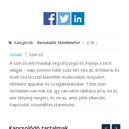
Kategóriák:
Bemutatók
,
Mobiltelefon
|
0
|
István
Szerző
A szerző informatikai végzettségű és imádja a tech
világát – napi szinten több száz hírt néz át, értékel ki és
évek óta tesztel különféle eszközöket, kütyüket,
időnként appokat és szolgáltatásokat. Több ezer
terméken van már túl, így van némi rálátása arra, mi az,
ami tényleg megéri, és mi az, amit jobb elkerülni.
Kapcsolat: istvan@tesztarena.hu
Kapcsolódó tartalmak