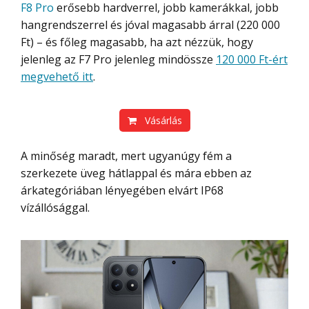
F8 Pro
erősebb hardverrel, jobb kamerákkal, jobb
hangrendszerrel és jóval magasabb árral (220 000
Ft) – és főleg magasabb, ha azt nézzük, hogy
jelenleg az F7 Pro jelenleg mindössze
120 000 Ft-ért
megvehető itt
.
Vásárlás
A minőség maradt, mert ugyanúgy fém a
szerkezete üveg hátlappal és mára ebben az
árkategóriában lényegében elvárt IP68
vízállósággal.