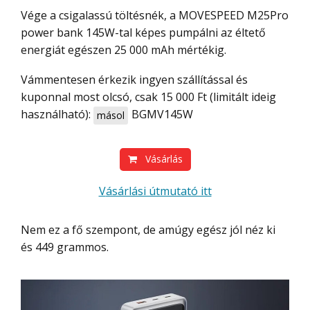
Vége a csigalassú töltésnék, a MOVESPEED M25Pro
power bank 145W-tal képes pumpálni az éltető
energiát egészen 25 000 mAh mértékig.
Vámmentesen érkezik ingyen szállítással és
kuponnal most olcsó, csak 15 000 Ft (limitált ideig
használható):
BGMV145W
másol
Vásárlás
Vásárlási útmutató itt
Nem ez a fő szempont, de amúgy egész jól néz ki
és 449 grammos.