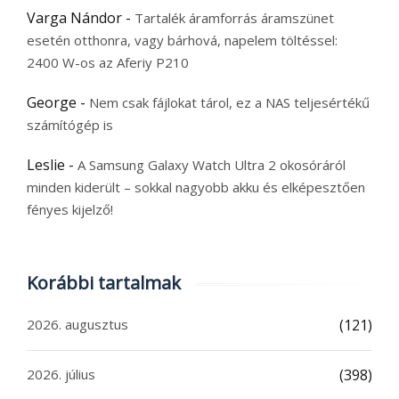
Varga Nándor
-
Tartalék áramforrás áramszünet
esetén otthonra, vagy bárhová, napelem töltéssel:
2400 W-os az Aferiy P210
George
-
Nem csak fájlokat tárol, ez a NAS teljesértékű
számítógép is
Leslie
-
A Samsung Galaxy Watch Ultra 2 okosóráról
minden kiderült – sokkal nagyobb akku és elképesztően
fényes kijelző!
Korábbi tartalmak
2026. augusztus
(121)
2026. július
(398)