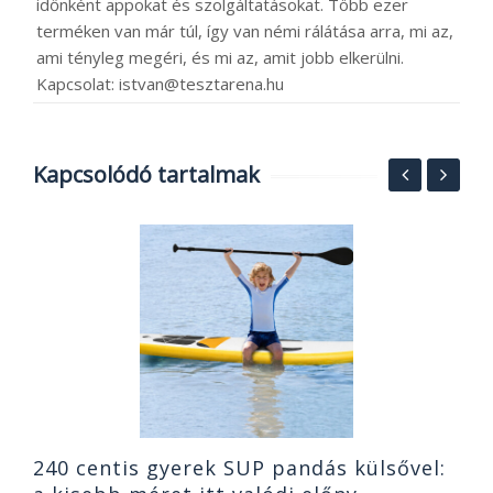
időnként appokat és szolgáltatásokat. Több ezer
terméken van már túl, így van némi rálátása arra, mi az,
ami tényleg megéri, és mi az, amit jobb elkerülni.
Kapcsolat: istvan@tesztarena.hu
Kapcsolódó tartalmak
7
T
2
240 centis gyerek SUP pandás külsővel: