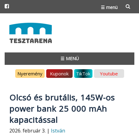
☰ menü
Skip
to
content
☰ MENÜ
Skip
Nyeremény
Kuponok
TikTok
Youtube
to
content
Olcsó és brutális, 145W-os
power bank 25 000 mAh
kapacitással
2026. február 3. |
István