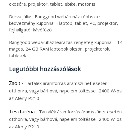
okosóra, projektor, tablet, ebike, motor is
Durva júliusi Banggood webáruház többszáz
kedvezmény kuponnal – laptop, tablet, PC, projektor,
fejhallgató, kávéfőző
Banggood webáruház leárazás rengeteg kuponnal – 14
magos, 24 GB RAM laptopok olcsón, projektorok,
tabletek
Legutóbbi hozzászólások
Zsolt
-
Tartalék áramforrás áramszünet esetén
otthonra, vagy bárhová, napelem töltéssel: 2400 W-os
az Aferiy P210
Tesztaréna
-
Tartalék áramforrás áramszünet esetén
otthonra, vagy bárhová, napelem töltéssel: 2400 W-os
az Aferiy P210