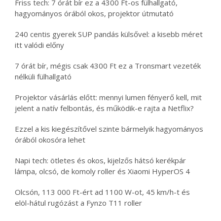
Friss tech: 7 órát bír ez a 4300 Ft-os fülhallgató,
hagyományos órából okos, projektor útmutató
240 centis gyerek SUP pandás külsővel: a kisebb méret
itt valódi előny
7 órát bír, mégis csak 4300 Ft ez a Tronsmart vezeték
nélküli fülhallgató
Projektor vásárlás előtt: mennyi lumen fényerő kell, mit
jelent a natív felbontás, és működik-e rajta a Netflix?
Ezzel a kis kiegészítővel szinte bármelyik hagyományos
órából okosóra lehet
Napi tech: ötletes és okos, kijelzős hátsó kerékpár
lámpa, olcsó, de komoly roller és Xiaomi HyperOS 4
Olcsón, 113 000 Ft-ért ad 1100 W-ot, 45 km/h-t és
elöl-hátul rugózást a Fynzo T11 roller