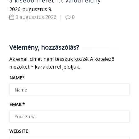
a kisebb méret itt valódi előny
2026. augusztus 9.
9 augusztus 2026
|
0
Vélemény, hozzászólás?
Az email címet nem tesszük közzé.
A kötelező
mezőket
*
karakterrel jelöljük.
NAME
*
EMAIL
*
WEBSITE