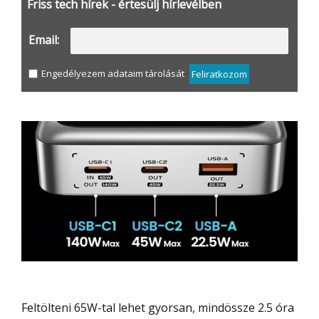
Friss tech hírek - értesülj hírlevélben
Email:
Engedélyezem adataim tárolását
Feliratkozom
Feltölteni 65W-tal lehet gyorsan, mindössze 2.5 óra