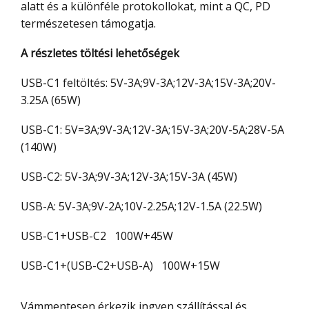
alatt és a különféle protokollokat, mint a QC, PD
természetesen támogatja.
A részletes töltési lehetőségek
USB-C1 feltöltés: 5V-3A;9V-3A;12V-3A;15V-3A;20V-
3.25A (65W)
USB-C1: 5V=3A;9V-3A;12V-3A;15V-3A;20V-5A;28V-5A
(140W)
USB-C2: 5V-3A;9V-3A;12V-3A;15V-3A (45W)
USB-A: 5V-3A;9V-2A;10V-2.25A;12V-1.5A (22.5W)
USB-C1+USB-C2 100W+45W
USB-C1+(USB-C2+USB-A) 100W+15W
Vámmentesen érkezik ingyen szállítással és