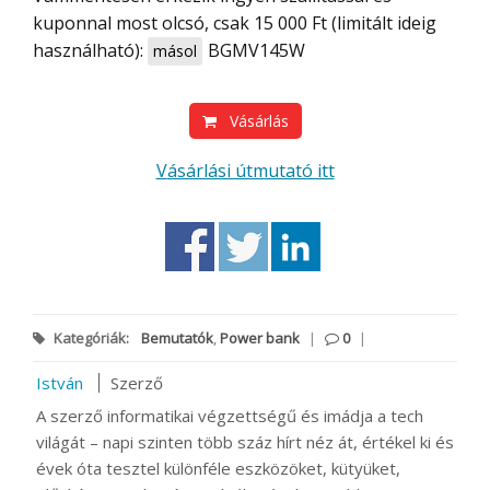
kuponnal most olcsó, csak 15 000 Ft (limitált ideig
használható):
BGMV145W
másol
Vásárlás
Vásárlási útmutató itt
Kategóriák:
Bemutatók
,
Power bank
|
0
|
István
Szerző
A szerző informatikai végzettségű és imádja a tech
világát – napi szinten több száz hírt néz át, értékel ki és
évek óta tesztel különféle eszközöket, kütyüket,