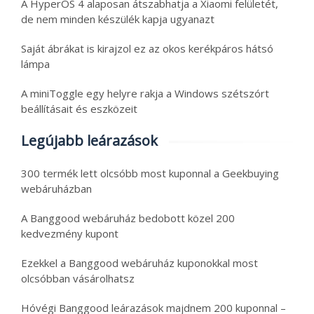
A HyperOS 4 alaposan átszabhatja a Xiaomi felületét,
de nem minden készülék kapja ugyanazt
Saját ábrákat is kirajzol ez az okos kerékpáros hátsó
lámpa
A miniToggle egy helyre rakja a Windows szétszórt
beállításait és eszközeit
Legújabb leárazások
300 termék lett olcsóbb most kuponnal a Geekbuying
webáruházban
A Banggood webáruház bedobott közel 200
kedvezmény kupont
Ezekkel a Banggood webáruház kuponokkal most
olcsóbban vásárolhatsz
Hóvégi Banggood leárazások majdnem 200 kuponnal –