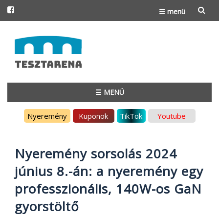
☰ menü
Skip
to
content
☰ MENÜ
Skip
Nyeremény
Kuponok
TikTok
Youtube
to
content
Nyeremény sorsolás 2024
június 8.-án: a nyeremény egy
professzionális, 140W-os GaN
gyorstöltő