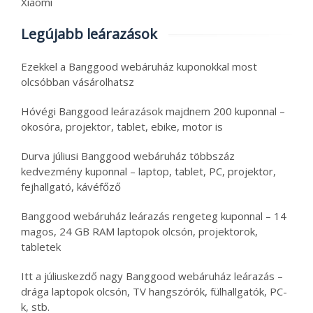
Xiaomi
Legújabb leárazások
Ezekkel a Banggood webáruház kuponokkal most
olcsóbban vásárolhatsz
Hóvégi Banggood leárazások majdnem 200 kuponnal –
okosóra, projektor, tablet, ebike, motor is
Durva júliusi Banggood webáruház többszáz
kedvezmény kuponnal – laptop, tablet, PC, projektor,
fejhallgató, kávéfőző
Banggood webáruház leárazás rengeteg kuponnal – 14
magos, 24 GB RAM laptopok olcsón, projektorok,
tabletek
Itt a júliuskezdő nagy Banggood webáruház leárazás –
drága laptopok olcsón, TV hangszórók, fülhallgatók, PC-
k, stb.