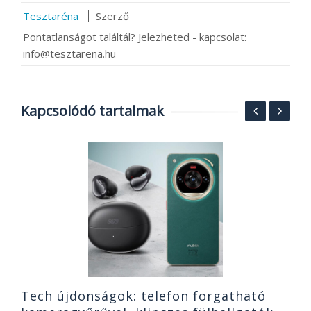
Tesztaréna
Szerző
Pontatlanságot találtál? Jelezheted - kapcsolat:
info@tesztarena.hu
Kapcsolódó tartalmak
F
t
t
2
Tech újdonságok: telefon forgatható