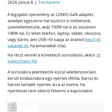
2024. június 8. |
Tesztaréna
A legújabb nyeremény az LDNIO GaN adapter,
amellyel egyszerre hat eszközt is tölthetünk,
üzemeltethetünk, akár 100W-tal is és összesen
140W-tal. Ez lehet telefon, laptop, tablet, okosóra,
vagy bármi, ami USB-ről kapja az áramot (
teszt és
vásárlás itt
, ha lemaradtál róla).
Ha részt vennél a következő sorsoláson, akkor
itt
iratkozhatsz fel
.
A sorsolásra jelentkezők közül véletlenszerűen
került kiválasztásra egy nyertes (Attila, Barcs) és
három tartalék nyertes arra az esetre, ha
nyertessel nem sikerül felvenni a kapcsolatot.
Videólejátszó