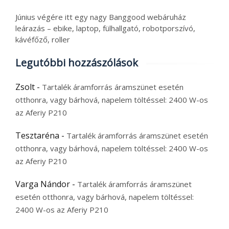
Június végére itt egy nagy Banggood webáruház
leárazás – ebike, laptop, fülhallgató, robotporszívó,
kávéfőző, roller
Legutóbbi hozzászólások
Zsolt
-
Tartalék áramforrás áramszünet esetén
otthonra, vagy bárhová, napelem töltéssel: 2400 W-os
az Aferiy P210
Tesztaréna
-
Tartalék áramforrás áramszünet esetén
otthonra, vagy bárhová, napelem töltéssel: 2400 W-os
az Aferiy P210
Varga Nándor
-
Tartalék áramforrás áramszünet
esetén otthonra, vagy bárhová, napelem töltéssel:
2400 W-os az Aferiy P210