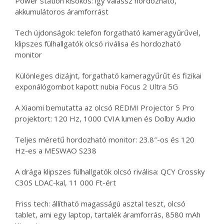
Power station kisokos: így válassz hordozható,
akkumulátoros áramforrást
Tech újdonságok: telefon forgatható kameragyűrűvel,
klipszes fülhallgatók olcsó riválisa és hordozható
monitor
Különleges dizájnt, forgatható kameragyűrűt és fizikai
exponálógombot kapott nubia Focus 2 Ultra 5G
A Xiaomi bemutatta az olcsó REDMI Projector 5 Pro
projektort: 120 Hz, 1000 CVIA lumen és Dolby Audio
Teljes méretű hordozható monitor: 23.8″-os és 120
Hz-es a MESWAO S238
A drága klipszes fülhallgatók olcsó riválisa: QCY Crossky
C30S LDAC-kal, 11 000 Ft-ért
Friss tech: állítható magasságú asztal teszt, olcsó
tablet, ami egy laptop, tartalék áramforrás, 8580 mAh