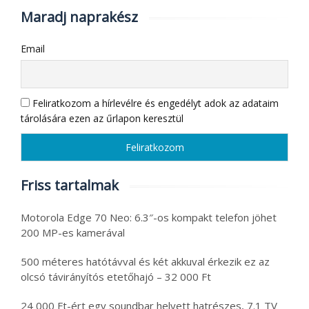
Maradj naprakész
Email
Feliratkozom a hírlevélre és engedélyt adok az adataim
tárolására ezen az űrlapon keresztül
Friss tartalmak
Motorola Edge 70 Neo: 6.3″-os kompakt telefon jöhet
200 MP-es kamerával
500 méteres hatótávval és két akkuval érkezik ez az
olcsó távirányítós etetőhajó – 32 000 Ft
24 000 Ft-ért egy soundbar helyett hatrészes, 7.1 TV