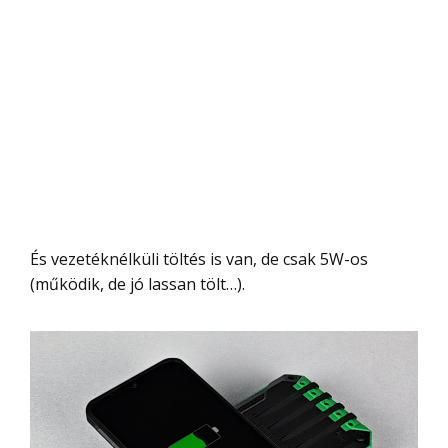
És vezetéknélküli töltés is van, de csak 5W-os
(működik, de jó lassan tölt…).