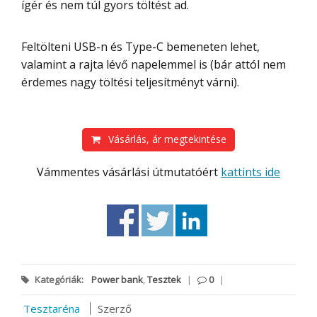
ígér és nem túl gyors töltést ad.
Feltölteni USB-n és Type-C bemeneten lehet,
valamint a rajta lévő napelemmel is (bár attól nem
érdemes nagy töltési teljesítményt várni).
Vásárlás, ár megtekintése
Vámmentes vásárlási útmutatóért
kattints ide
Kategóriák:
Power bank
,
Tesztek
|
0
|
Tesztaréna
Szerző