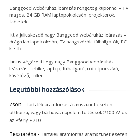
Banggood webáruház leárazás rengeteg kuponnal – 14
magos, 24 GB RAM laptopok olcsón, projektorok,
tabletek
Itt a júliuskezdő nagy Banggood webáruház leárazás –
drága laptopok olcsón, TV hangszórók, fülhallgatók, PC-
k, stb.
Június végére itt egy nagy Banggood webáruház
leárazás – ebike, laptop, fülhallgató, robotporszívó,
kávéfőző, roller
Legutóbbi hozzászólások
Zsolt
-
Tartalék áramforrás áramszünet esetén
otthonra, vagy bárhová, napelem töltéssel: 2400 W-os
az Aferiy P210
Tesztaréna
-
Tartalék áramforrás áramszünet esetén