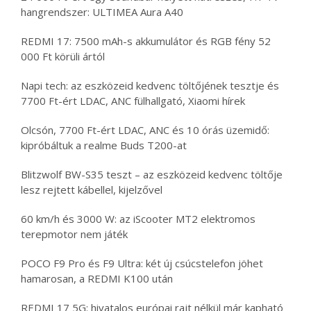
hangrendszer: ULTIMEA Aura A40
REDMI 17: 7500 mAh-s akkumulátor és RGB fény 52
000 Ft körüli ártól
Napi tech: az eszközeid kedvenc töltőjének tesztje és
7700 Ft-ért LDAC, ANC fülhallgató, Xiaomi hírek
Olcsón, 7700 Ft-ért LDAC, ANC és 10 órás üzemidő:
kipróbáltuk a realme Buds T200-at
Blitzwolf BW-S35 teszt – az eszközeid kedvenc töltője
lesz rejtett kábellel, kijelzővel
60 km/h és 3000 W: az iScooter MT2 elektromos
terepmotor nem játék
POCO F9 Pro és F9 Ultra: két új csúcstelefon jöhet
hamarosan, a REDMI K100 után
REDMI 17 5G: hivatalos európai rajt nélkül már kapható