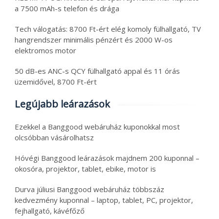
a 7500 mAh-s telefon és drága
Tech válogatás: 8700 Ft-ért elég komoly fülhallgató, TV
hangrendszer minimális pénzért és 2000 W-os
elektromos motor
50 dB-es ANC-s QCY fülhallgató appal és 11 órás
üzemidővel, 8700 Ft-ért
Legújabb leárazások
Ezekkel a Banggood webáruház kuponokkal most
olcsóbban vásárolhatsz
Hóvégi Banggood leárazások majdnem 200 kuponnal –
okosóra, projektor, tablet, ebike, motor is
Durva júliusi Banggood webáruház többszáz
kedvezmény kuponnal – laptop, tablet, PC, projektor,
fejhallgató, kávéfőző