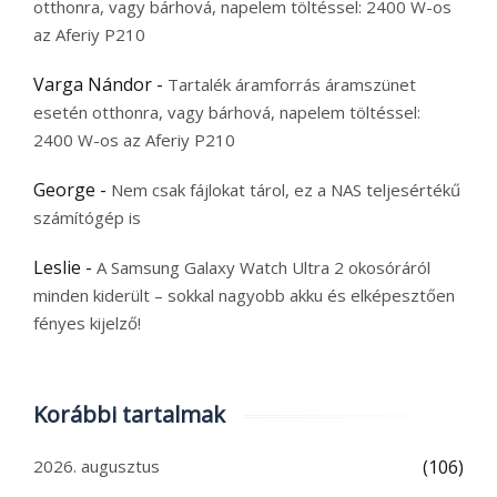
otthonra, vagy bárhová, napelem töltéssel: 2400 W-os
az Aferiy P210
Varga Nándor
-
Tartalék áramforrás áramszünet
esetén otthonra, vagy bárhová, napelem töltéssel:
2400 W-os az Aferiy P210
George
-
Nem csak fájlokat tárol, ez a NAS teljesértékű
számítógép is
Leslie
-
A Samsung Galaxy Watch Ultra 2 okosóráról
minden kiderült – sokkal nagyobb akku és elképesztően
fényes kijelző!
Korábbi tartalmak
2026. augusztus
(106)