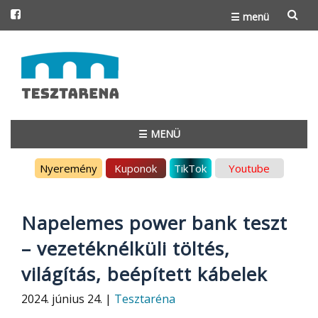
☰ menü
Skip
to
content
☰ MENÜ
Skip
Nyeremény
Kuponok
TikTok
Youtube
to
content
Napelemes power bank teszt
– vezetéknélküli töltés,
világítás, beépített kábelek
2024. június 24. |
Tesztaréna