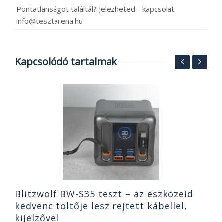
Pontatlanságot találtál? Jelezheted - kapcsolat:
info@tesztarena.hu
Kapcsolódó tartalmak
A
a
m
2
Blitzwolf BW-S35 teszt – az eszközeid
kedvenc töltője lesz rejtett kábellel,
kijelzővel