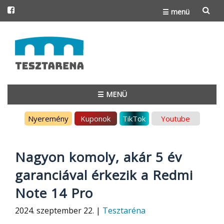
☰ menü
Skip
to
content
☰ MENÜ
Skip
Nyeremény
Kuponok
TikTok
Youtube
to
content
Nagyon komoly, akár 5 év
garanciával érkezik a Redmi
Note 14 Pro
2024. szeptember 22. |
Tesztaréna