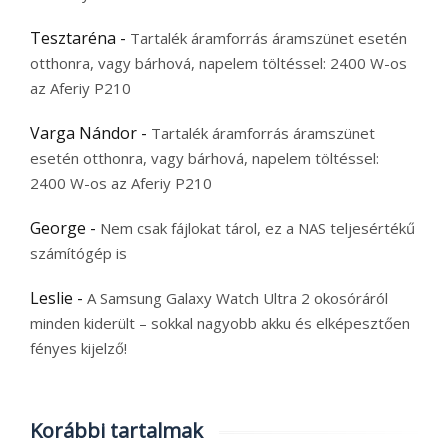
Tesztaréna
-
Tartalék áramforrás áramszünet esetén
otthonra, vagy bárhová, napelem töltéssel: 2400 W-os
az Aferiy P210
Varga Nándor
-
Tartalék áramforrás áramszünet
esetén otthonra, vagy bárhová, napelem töltéssel:
2400 W-os az Aferiy P210
George
-
Nem csak fájlokat tárol, ez a NAS teljesértékű
számítógép is
Leslie
-
A Samsung Galaxy Watch Ultra 2 okosóráról
minden kiderült – sokkal nagyobb akku és elképesztően
fényes kijelző!
Korábbi tartalmak