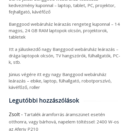
kedvezmény kuponnal – laptop, tablet, PC, projektor,
fejhallgató, kávéfőző
Banggood webáruház leárazás rengeteg kuponnal – 14
magos, 24 GB RAM laptopok olcsón, projektorok,
tabletek
Itt a júliuskezdő nagy Banggood webáruház leárazás –
drága laptopok olcsón, TV hangszórók, fülhallgatók, PC-
k, stb.
Június végére itt egy nagy Banggood webáruház
leárazás – ebike, laptop, fülhallgató, robotporszívó,
kávéfőző, roller
Legutóbbi hozzászólások
Zsolt
-
Tartalék áramforrás áramszünet esetén
otthonra, vagy bárhová, napelem töltéssel: 2400 W-os
az Aferiy P210