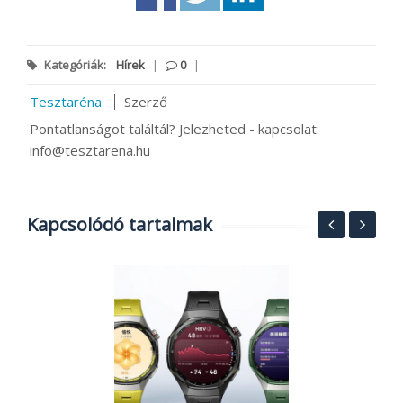
Kategóriák:
Hírek
|
0
|
Tesztaréna
Szerző
Pontatlanságot találtál? Jelezheted - kapcsolat:
info@tesztarena.hu
Kapcsolódó tartalmak
S
A
G
2