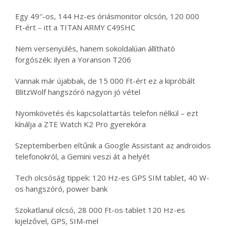
Egy 49″-os, 144 Hz-es óriásmonitor olcsón, 120 000
Ft-ért – itt a TITAN ARMY C49SHC
Nem versenyülés, hanem sokoldalúan állítható
forgószék: ilyen a Yoranson T206
Vannak már újabbak, de 15 000 Ft-ért ez a kipróbált
BlitzWolf hangszóró nagyon jó vétel
Nyomkövetés és kapcsolattartás telefon nélkül – ezt
kínálja a ZTE Watch K2 Pro gyerekóra
Szeptemberben eltűnik a Google Assistant az androidos
telefonokról, a Gemini veszi át a helyét
Tech olcsóság tippek: 120 Hz-es GPS SIM tablet, 40 W-
os hangszóró, power bank
Szokatlanul olcsó, 28 000 Ft-os tablet 120 Hz-es
kijelzővel, GPS, SIM-mel