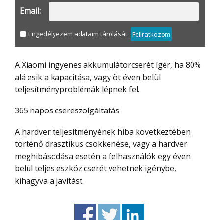
Email:
Engedélyezem adataim tárolását
Feliratkozom
A Xiaomi ingyenes akkumulátorcserét ígér, ha 80%
alá esik a kapacitása, vagy öt éven belül
teljesítményproblémák lépnek fel.
365 napos csereszolgáltatás
A hardver teljesítményének hiba következtében
történő drasztikus csökkenése, vagy a hardver
meghibásodása esetén a felhasználók egy éven
belül teljes eszköz cserét vehetnek igénybe,
kihagyva a javítást.