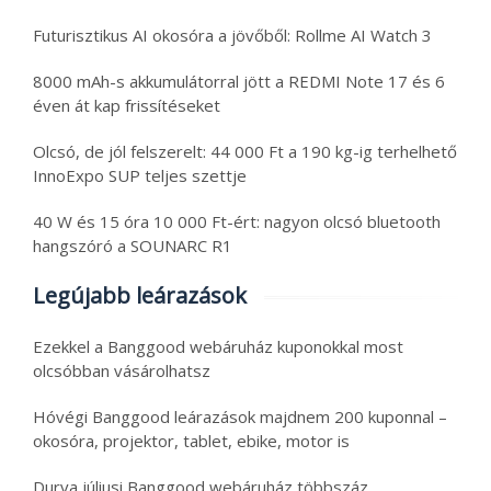
Futurisztikus AI okosóra a jövőből: Rollme AI Watch 3
8000 mAh-s akkumulátorral jött a REDMI Note 17 és 6
éven át kap frissítéseket
Olcsó, de jól felszerelt: 44 000 Ft a 190 kg-ig terhelhető
InnoExpo SUP teljes szettje
40 W és 15 óra 10 000 Ft-ért: nagyon olcsó bluetooth
hangszóró a SOUNARC R1
Legújabb leárazások
Ezekkel a Banggood webáruház kuponokkal most
olcsóbban vásárolhatsz
Hóvégi Banggood leárazások majdnem 200 kuponnal –
okosóra, projektor, tablet, ebike, motor is
Durva júliusi Banggood webáruház többszáz