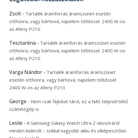
Zsolt
-
Tartalék áramforrás áramszünet esetén
otthonra, vagy bárhová, napelem töltéssel: 2400 W-os
az Aferiy P210
Tesztaréna
-
Tartalék áramforrás áramszünet esetén
otthonra, vagy bárhová, napelem töltéssel: 2400 W-os
az Aferiy P210
Varga Nándor
-
Tartalék áramforrás áramszünet
esetén otthonra, vagy bárhová, napelem töltéssel:
2400 W-os az Aferiy P210
George
-
Nem csak fájlokat tárol, ez a NAS teljesértékű
számítógép is
Leslie
-
A Samsung Galaxy Watch Ultra 2 okosóráról
minden kiderült – sokkal nagyobb akku és elképesztően