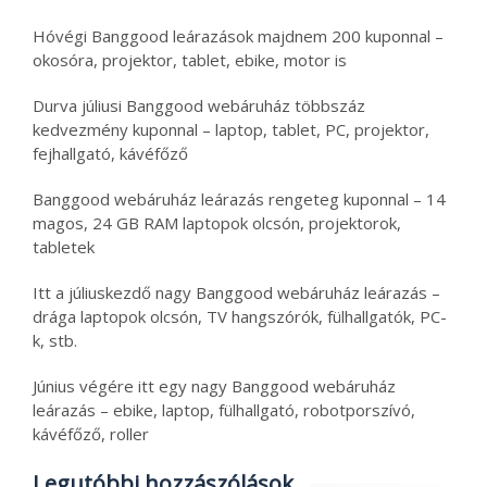
Hóvégi Banggood leárazások majdnem 200 kuponnal –
okosóra, projektor, tablet, ebike, motor is
Durva júliusi Banggood webáruház többszáz
kedvezmény kuponnal – laptop, tablet, PC, projektor,
fejhallgató, kávéfőző
Banggood webáruház leárazás rengeteg kuponnal – 14
magos, 24 GB RAM laptopok olcsón, projektorok,
tabletek
Itt a júliuskezdő nagy Banggood webáruház leárazás –
drága laptopok olcsón, TV hangszórók, fülhallgatók, PC-
k, stb.
Június végére itt egy nagy Banggood webáruház
leárazás – ebike, laptop, fülhallgató, robotporszívó,
kávéfőző, roller
Legutóbbi hozzászólások