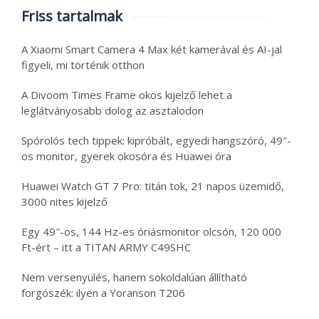
Friss tartalmak
A Xiaomi Smart Camera 4 Max két kamerával és AI-jal
figyeli, mi történik otthon
A Divoom Times Frame okos kijelző lehet a
leglátványosabb dolog az asztalodon
Spórolós tech tippek: kipróbált, egyedi hangszóró, 49″-
os monitor, gyerek okosóra és Huawei óra
Huawei Watch GT 7 Pro: titán tok, 21 napos üzemidő,
3000 nites kijelző
Egy 49″-os, 144 Hz-es óriásmonitor olcsón, 120 000
Ft-ért – itt a TITAN ARMY C49SHC
Nem versenyülés, hanem sokoldalúan állítható
forgószék: ilyen a Yoranson T206