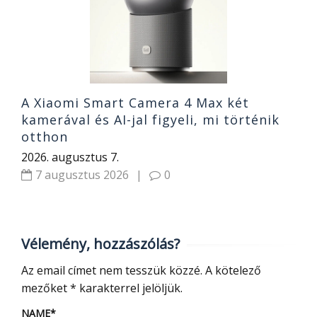
2
A Xiaomi Smart Camera 4 Max két
kamerával és AI-jal figyeli, mi történik
otthon
2026. augusztus 7.
7 augusztus 2026
|
0
Vélemény, hozzászólás?
Az email címet nem tesszük közzé.
A kötelező
mezőket
*
karakterrel jelöljük.
NAME
*