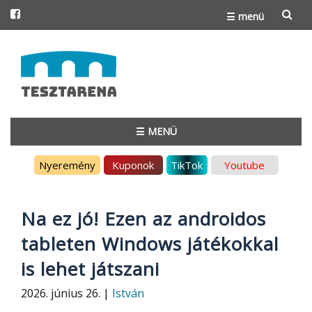
☰ menü
Skip
to
content
☰ MENÜ
Skip
Nyeremény
Kuponok
TikTok
Youtube
to
content
Na ez jó! Ezen az androidos
tableten Windows játékokkal
is lehet játszani
2026. június 26. |
István