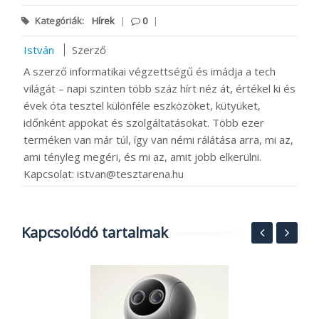
Kategóriák:
Hírek
|
0
|
István
Szerző
A szerző informatikai végzettségű és imádja a tech
világát – napi szinten több száz hírt néz át, értékel ki és
évek óta tesztel különféle eszközöket, kütyüket,
időnként appokat és szolgáltatásokat. Több ezer
terméken van már túl, így van némi rálátása arra, mi az,
ami tényleg megéri, és mi az, amit jobb elkerülni.
Kapcsolat: istvan@tesztarena.hu
Kapcsolódó tartalmak
H
00
n