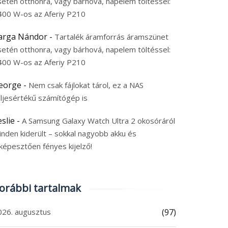
setén otthonra, vagy bárhová, napelem töltéssel:
400 W-os az Aferiy P210
arga Nándor
-
Tartalék áramforrás áramszünet
setén otthonra, vagy bárhová, napelem töltéssel:
400 W-os az Aferiy P210
eorge
-
Nem csak fájlokat tárol, ez a NAS
eljesértékű számítógép is
eslie
-
A Samsung Galaxy Watch Ultra 2 okosóráról
inden kiderült – sokkal nagyobb akku és
képesztően fényes kijelző!
orábbi tartalmak
026. augusztus
(97)