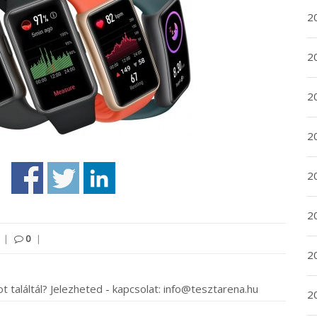
20
20
2
20
2
2
|
0
|
2
t találtál? Jelezheted - kapcsolat: info@tesztarena.hu
2