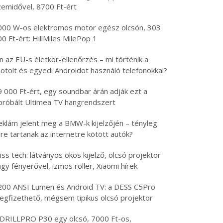
zemidővel, 8700 Ft-ért
000 W-os elektromos motor egész olcsón, 303
0 Ft-ért: HillMiles MilePop 1
n az EU-s életkor-ellenőrzés – mi történik a
otolt és egyedi Androidot használó telefonokkal?
9 000 Ft-ért, egy soundbar árán adják ezt a
ipróbált Ultimea TV hangrendszert
eklám jelent meg a BMW-k kijelzőjén – tényleg
re tartanak az internetre kötött autók?
iss tech: látványos okos kijelző, olcsó projektor
gy fényerővel, izmos roller, Xiaomi hírek
200 ANSI Lumen és Android TV: a DESS C5Pro
egfizethető, mégsem tipikus olcsó projektor
 DRILLPRO P30 egy olcsó, 7000 Ft-os,