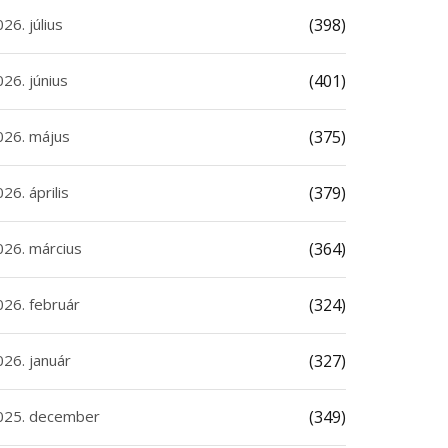
26. július
(398)
26. június
(401)
026. május
(375)
26. április
(379)
026. március
(364)
026. február
(324)
026. január
(327)
025. december
(349)