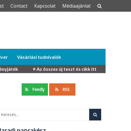
st
Contact
Kapcsolat
Médiaajánlat
dver
Vásárlási tudnivalók
ényjáték
⭐ Az összes új teszt és cikk itt
Feedly
RSS
aradj naprakész