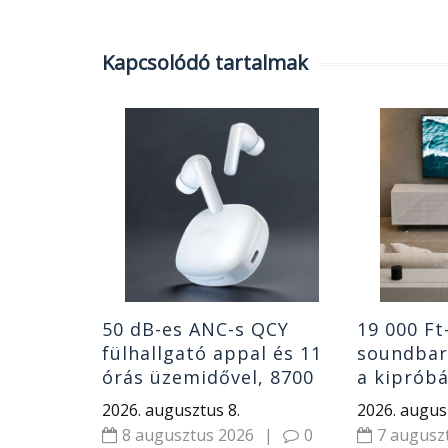
Kapcsolódó tartalmak
dőjárás?
árás
g rá egy
|
0
50 dB-es ANC-s QCY
19 000 Ft
fülhallgató appal és 11
soundbar
órás üzemidővel, 8700
a kipróbá
Ft-ért
hangrend
2026. augusztus 8.
2026. augus
8 augusztus 2026
|
0
7 augusz