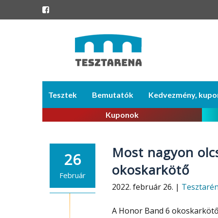
Skip
Tesztek
Bemutatók
Kedvezmény, kupo
to
content
Kuponok
Most nagyon olc
26
okoskarkötő
Február
2022. február 26. |
Tesztaré
A Honor Band 6 okoskarkötő