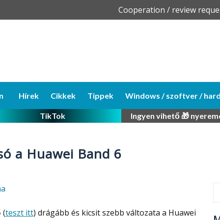
Skip
Cooperation / review reque
to
content
n
Hírek
Cikkek
Tippek
Windows / szoftver / har
TikTok
Ingyen vihető 🎁 nyerem
só a Huawei Band 6
na
 (
teszt itt
) drágább és kicsit szebb változata a Huawei
M