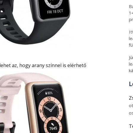
B
1
pr
I
l
fü
J
le
lehet az, hogy arany színnel is elérhető
ká
L
Z
o
o
T