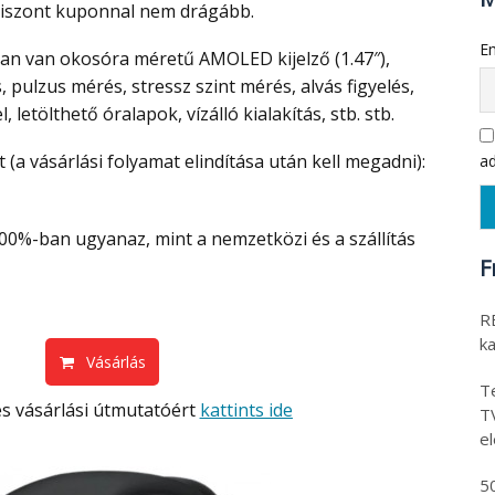
viszont kuponnal nem drágább.
Em
pulzus mérés, stressz szint mérés, alvás figyelés,
, letölthető óralapok, vízálló kialakítás, stb. stb.
 (a vásárlási folyamat elindítása után kell megadni):
ad
F
RE
k
Vásárlás
Te
s vásárlási útmutatóért
kattints ide
T
e
5