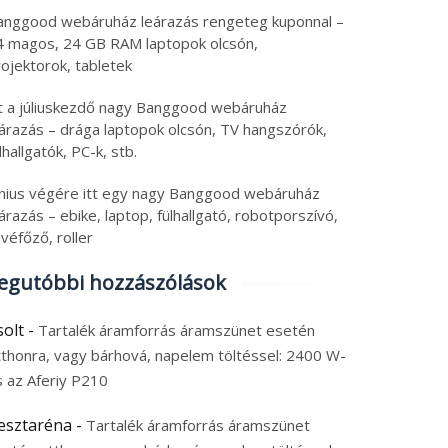
anggood webáruház leárazás rengeteg kuponnal –
4 magos, 24 GB RAM laptopok olcsón,
ojektorok, tabletek
tt a júliuskezdő nagy Banggood webáruház
eárazás – drága laptopok olcsón, TV hangszórók,
lhallgatók, PC-k, stb.
únius végére itt egy nagy Banggood webáruház
árazás – ebike, laptop, fülhallgató, robotporszívó,
véfőző, roller
egutóbbi hozzászólások
solt
-
Tartalék áramforrás áramszünet esetén
tthonra, vagy bárhová, napelem töltéssel: 2400 W-
s az Aferiy P210
esztaréna
-
Tartalék áramforrás áramszünet