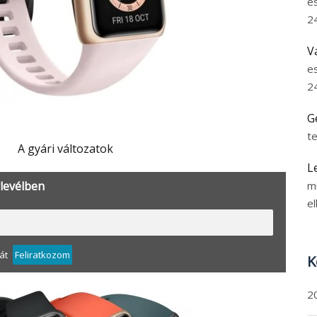
e
2
V
e
2
G
t
A gyári változatok
L
rlevélben
m
el
át
Feliratkozom
K
2