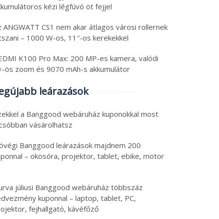
kumulátoros kézi légfúvó öt fejjel
z ANGWATT CS1 nem akar átlagos városi rollernek
átszani – 1000 W-os, 11″-os kerekekkel
EDMI K100 Pro Max: 200 MP-es kamera, valódi
×-ös zoom és 9070 mAh-s akkumulátor
egújabb leárazások
zekkel a Banggood webáruház kuponokkal most
lcsóbban vásárolhatsz
óvégi Banggood leárazások majdnem 200
ponnal – okosóra, projektor, tablet, ebike, motor
urva júliusi Banggood webáruház többszáz
edvezmény kuponnal – laptop, tablet, PC,
ojektor, fejhallgató, kávéfőző