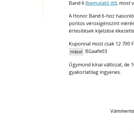
Band 6 (
bemutató itt
), most 
A Honor Band 6-hoz hasonlóan van okosóra méretű AMOLED kijelző (1.47″),
pontos véroxigénszint mérés, 
értesítések kijelzése ékezettel
Kuponnal most csak 12 700 Ft
BGaafe03
másol
Úgymond kínai változat, de 100%-ban ugyanaz, mint a nemzetközi és a szállítás
gyakorlatilag ingyenes.
Vámmente