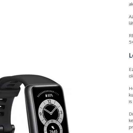
ak
A
l
R
5
L
E
o
H
ku
is
D
k
pr