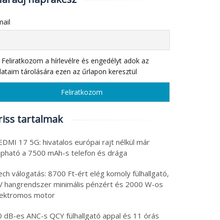
ail
Feliratkozom a hírlevélre és engedélyt adok az
ataim tárolására ezen az űrlapon keresztül
riss tartalmak
DMI 17 5G: hivatalos európai rajt nélkül már
apható a 7500 mAh-s telefon és drága
ch válogatás: 8700 Ft-ért elég komoly fülhallgató,
V hangrendszer minimális pénzért és 2000 W-os
lektromos motor
0 dB-es ANC-s QCY fülhallgató appal és 11 órás