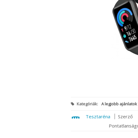
Kategóriák:
A legjobb ajánlatok
Tesztaréna
Szerző
Pontatlanságo