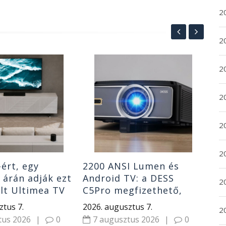
2
2
A 
2
olc
ak
2
lég
202
7
20
20
-ért, egy
2200 ANSI Lumen és
 árán adják ezt
Android TV: a DESS
2
lt Ultimea TV
C5Pro megfizethető,
szert
mégsem tipikus olcsó
ztus 7.
2026. augusztus 7.
20
projektor
tus 2026
|
0
7 augusztus 2026
|
0