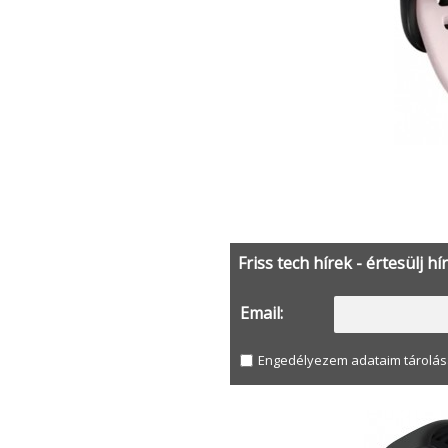
Friss tech hírek - értesülj hí
Email:
Engedélyezem adataim tárolás