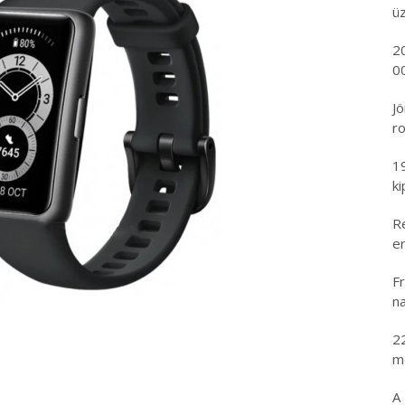
ü
2
00
Jö
ro
1
k
R
er
Fr
na
2
m
A