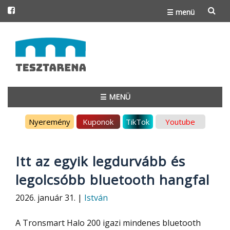
☰ menü
Skip
to
content
☰ MENÜ
Skip
Nyeremény
Kuponok
TikTok
Youtube
to
content
Itt az egyik legdurvább és
legolcsóbb bluetooth hangfal
2026. január 31. |
István
A Tronsmart Halo 200 igazi mindenes bluetooth