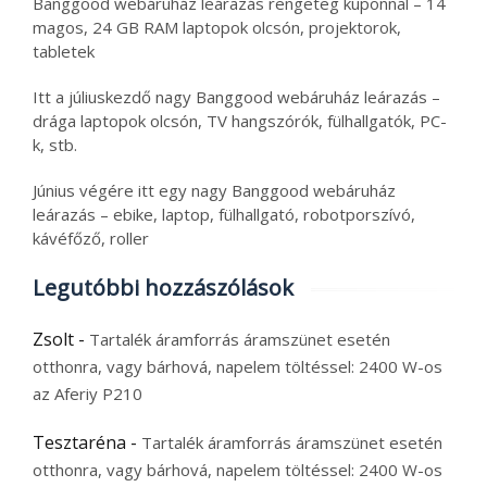
Banggood webáruház leárazás rengeteg kuponnal – 14
magos, 24 GB RAM laptopok olcsón, projektorok,
tabletek
Itt a júliuskezdő nagy Banggood webáruház leárazás –
drága laptopok olcsón, TV hangszórók, fülhallgatók, PC-
k, stb.
Június végére itt egy nagy Banggood webáruház
leárazás – ebike, laptop, fülhallgató, robotporszívó,
kávéfőző, roller
Legutóbbi hozzászólások
Zsolt
-
Tartalék áramforrás áramszünet esetén
otthonra, vagy bárhová, napelem töltéssel: 2400 W-os
az Aferiy P210
Tesztaréna
-
Tartalék áramforrás áramszünet esetén
otthonra, vagy bárhová, napelem töltéssel: 2400 W-os