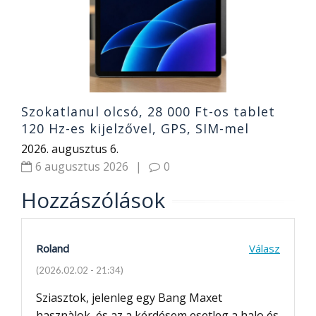
s
2
Szokatlanul olcsó, 28 000 Ft-os tablet
120 Hz-es kijelzővel, GPS, SIM-mel
2026. augusztus 6.
6 augusztus 2026
|
0
Hozzászólások
Roland
Válasz
(2026.02.02 - 21:34)
Sziasztok, jelenleg egy Bang Maxet
hasznàlok, és az a kérdésem esetleg a halo és