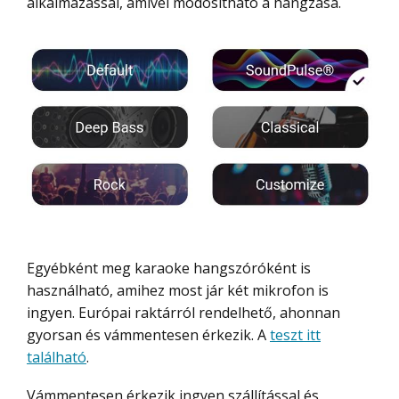
alkalmazással, amivel módosítható a hangzása.
Egyébként meg karaoke hangszóróként is
használható, amihez most jár két mikrofon is
ingyen. Európai raktárról rendelhető, ahonnan
gyorsan és vámmentesen érkezik. A
teszt itt
található
.
Vámmentesen érkezik ingyen szállítással és