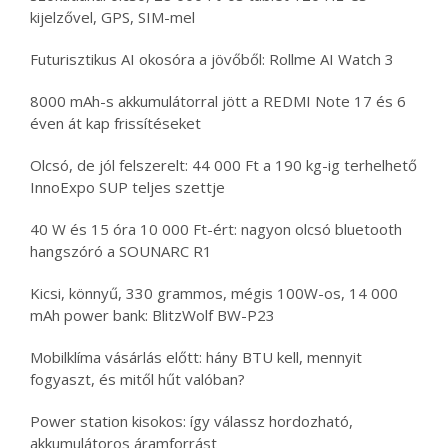
kijelzővel, GPS, SIM-mel
Futurisztikus AI okosóra a jövőből: Rollme AI Watch 3
8000 mAh-s akkumulátorral jött a REDMI Note 17 és 6
éven át kap frissítéseket
Olcsó, de jól felszerelt: 44 000 Ft a 190 kg-ig terhelhető
InnoExpo SUP teljes szettje
40 W és 15 óra 10 000 Ft-ért: nagyon olcsó bluetooth
hangszóró a SOUNARC R1
Kicsi, könnyű, 330 grammos, mégis 100W-os, 14 000
mAh power bank: BlitzWolf BW-P23
Mobilklíma vásárlás előtt: hány BTU kell, mennyit
fogyaszt, és mitől hűt valóban?
Power station kisokos: így válassz hordozható,
akkumulátoros áramforrást