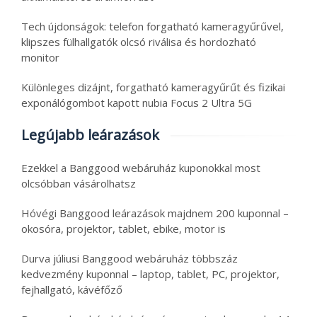
Tech újdonságok: telefon forgatható kameragyűrűvel,
klipszes fülhallgatók olcsó riválisa és hordozható
monitor
Különleges dizájnt, forgatható kameragyűrűt és fizikai
exponálógombot kapott nubia Focus 2 Ultra 5G
Legújabb leárazások
Ezekkel a Banggood webáruház kuponokkal most
olcsóbban vásárolhatsz
Hóvégi Banggood leárazások majdnem 200 kuponnal –
okosóra, projektor, tablet, ebike, motor is
Durva júliusi Banggood webáruház többszáz
kedvezmény kuponnal – laptop, tablet, PC, projektor,
fejhallgató, kávéfőző