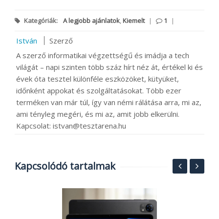
Kategóriák:
A legjobb ajánlatok
,
Kiemelt
|
1
|
István
Szerző
A szerző informatikai végzettségű és imádja a tech
világát – napi szinten több száz hírt néz át, értékel ki és
évek óta tesztel különféle eszközöket, kütyüket,
időnként appokat és szolgáltatásokat. Több ezer
terméken van már túl, így van némi rálátása arra, mi az,
ami tényleg megéri, és mi az, amit jobb elkerülni.
Kapcsolat: istvan@tesztarena.hu
Kapcsolódó tartalmak
,
O
k