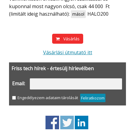
kuponnal most nagyon olcsó, csak 44 000 Ft
(limitált ideig használható):
HALO200
másol
Vásárlás
Vásárlási útmutató itt
Friss tech hírek - értesülj hírlevélben
Email:
Engedélyezem adataim tárolását
Feliratkozom