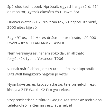
Spórolós tech tippek: kipróbált, egyedi hangszóró, 49″-
os monitor, gyerek okosóra és Huawei óra
Huawei Watch GT 7 Pro: titán tok, 21 napos üzemidő,
3000 nites kijelző
Egy 49″-os, 144 Hz-es óriásmonitor olcsón, 120 000
Ft-ért – itt a TITAN ARMY C49SHC
Nem versenyülés, hanem sokoldalúan állítható
forgószék: ilyen a Yoranson T206
Vannak már újabbak, de 15 000 Ft-ért ez a kipróbált
BlitzWolf hangszóró nagyon jó vétel
Nyomkövetés és kapcsolattartás telefon nélkül – ezt
kínálja a ZTE Watch K2 Pro gyerekóra
Szeptemberben eltűnik a Google Assistant az androidos
telefonokról, a Gemini veszi át a helyét