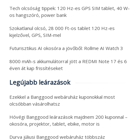
Tech olcsóság tippek: 120 Hz-es GPS SIM tablet, 40 W-
os hangszóró, power bank
Szokatlanul olcsó, 28 000 Ft-os tablet 120 Hz-es
kijelzővel, GPS, SIM-mel
Futurisztikus AI okosóra a jövőből: Rollme AI Watch 3
8000 mAh-s akkumulátorral jött a REDMI Note 17 és 6
éven át kap frissítéseket
Legújabb leárazások
Ezekkel a Banggood webáruház kuponokkal most
olcsóbban vásárolhatsz
Hóvégi Banggood leárazások majdnem 200 kuponnal –
okosóra, projektor, tablet, ebike, motor is
Durva júliusi Banggood webáruház többszáz