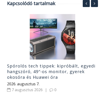
Kapcsolódó tartalmak
T
és
S
b
2
Spórolós tech tippek: kipróbált, egyedi
hangszóró, 49″-os monitor, gyerek
okosóra és Huawei óra
2026. augusztus 7.
7 augusztus 2026
|
0