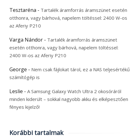
Tesztaréna
-
Tartalék áramforrás áramszünet esetén
otthonra, vagy bárhová, napelem töltéssel: 2400 W-os
az Aferiy P210
Varga Nándor
-
Tartalék áramforrás áramszünet
esetén otthonra, vagy bárhová, napelem töltéssel:
2400 W-os az Aferiy P210
George
-
Nem csak fájlokat tárol, ez a NAS teljesértékű
számítógép is
Leslie
-
A Samsung Galaxy Watch Ultra 2 okosóráról
minden kiderült – sokkal nagyobb akku és elképesztően
fényes kijelző!
Korábbi tartalmak