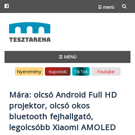
☰ menü
Skip
to
content
☰ MENÜ
Skip
Nyeremény
Kuponok
TikTok
Youtube
to
content
Mára: olcsó Android Full HD
projektor, olcsó okos
bluetooth fejhallgató,
legolcsóbb Xiaomi AMOLED