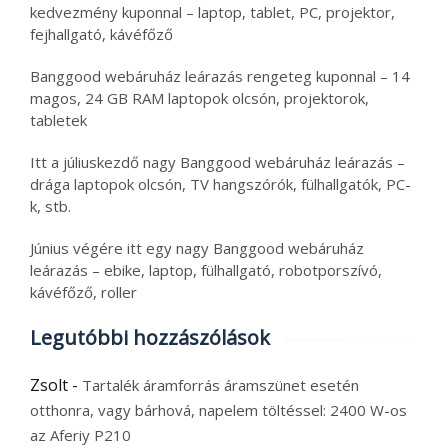
kedvezmény kuponnal – laptop, tablet, PC, projektor,
fejhallgató, kávéfőző
Banggood webáruház leárazás rengeteg kuponnal – 14
magos, 24 GB RAM laptopok olcsón, projektorok,
tabletek
Itt a júliuskezdő nagy Banggood webáruház leárazás –
drága laptopok olcsón, TV hangszórók, fülhallgatók, PC-
k, stb.
Június végére itt egy nagy Banggood webáruház
leárazás – ebike, laptop, fülhallgató, robotporszívó,
kávéfőző, roller
Legutóbbi hozzászólások
Zsolt
-
Tartalék áramforrás áramszünet esetén
otthonra, vagy bárhová, napelem töltéssel: 2400 W-os
az Aferiy P210