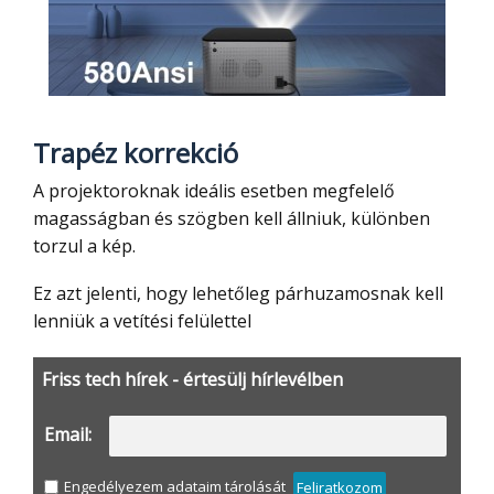
Trapéz korrekció
A projektoroknak ideális esetben megfelelő
magasságban és szögben kell állniuk, különben
torzul a kép.
Ez azt jelenti, hogy lehetőleg párhuzamosnak kell
lenniük a vetítési felülettel
Friss tech hírek - értesülj hírlevélben
Email:
Engedélyezem adataim tárolását
Feliratkozom