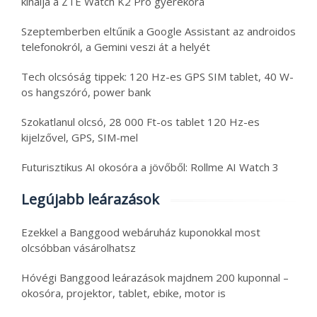
kínálja a ZTE Watch K2 Pro gyerekóra
Szeptemberben eltűnik a Google Assistant az androidos
telefonokról, a Gemini veszi át a helyét
Tech olcsóság tippek: 120 Hz-es GPS SIM tablet, 40 W-
os hangszóró, power bank
Szokatlanul olcsó, 28 000 Ft-os tablet 120 Hz-es
kijelzővel, GPS, SIM-mel
Futurisztikus AI okosóra a jövőből: Rollme AI Watch 3
Legújabb leárazások
Ezekkel a Banggood webáruház kuponokkal most
olcsóbban vásárolhatsz
Hóvégi Banggood leárazások majdnem 200 kuponnal –
okosóra, projektor, tablet, ebike, motor is