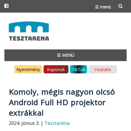
☰ menü
Skip
to
content
☰ MENÜ
Skip
Nyeremény
Kuponok
TikTok
Youtube
to
content
Komoly, mégis nagyon olcsó
Android Full HD projektor
extrákkal
2024. június 3. |
Tesztaréna