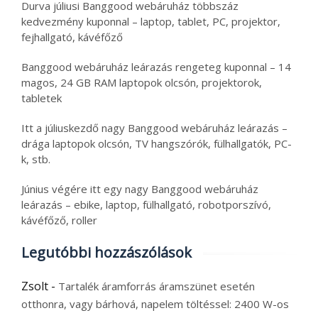
Durva júliusi Banggood webáruház többszáz
kedvezmény kuponnal – laptop, tablet, PC, projektor,
fejhallgató, kávéfőző
Banggood webáruház leárazás rengeteg kuponnal – 14
magos, 24 GB RAM laptopok olcsón, projektorok,
tabletek
Itt a júliuskezdő nagy Banggood webáruház leárazás –
drága laptopok olcsón, TV hangszórók, fülhallgatók, PC-
k, stb.
Június végére itt egy nagy Banggood webáruház
leárazás – ebike, laptop, fülhallgató, robotporszívó,
kávéfőző, roller
Legutóbbi hozzászólások
Zsolt
-
Tartalék áramforrás áramszünet esetén
otthonra, vagy bárhová, napelem töltéssel: 2400 W-os