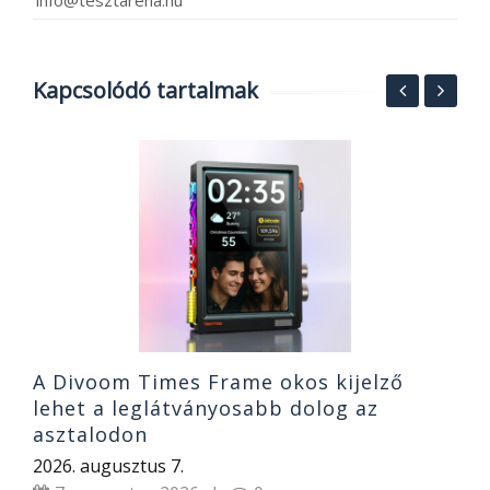
info@tesztarena.hu
Kapcsolódó tartalmak
N
á
T
2
A Divoom Times Frame okos kijelző
lehet a leglátványosabb dolog az
asztalodon
2026. augusztus 7.