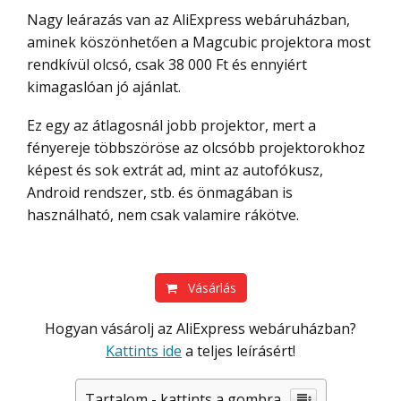
Nagy leárazás van az AliExpress webáruházban,
aminek köszönhetően a Magcubic projektora most
rendkívül olcsó, csak 38 000 Ft és ennyiért
kimagaslóan jó ajánlat.
Ez egy az átlagosnál jobb projektor, mert a
fényereje többszöröse az olcsóbb projektorokhoz
képest és sok extrát ad, mint az autofókusz,
Android rendszer, stb. és önmagában is
használható, nem csak valamire rákötve.
Vásárlás
Hogyan vásárolj az AliExpress webáruházban?
Kattints ide
a teljes leírásért!
Tartalom - kattints a gombra