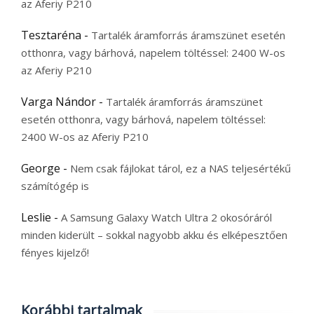
az Aferiy P210
Tesztaréna
-
Tartalék áramforrás áramszünet esetén
otthonra, vagy bárhová, napelem töltéssel: 2400 W-os
az Aferiy P210
Varga Nándor
-
Tartalék áramforrás áramszünet
esetén otthonra, vagy bárhová, napelem töltéssel:
2400 W-os az Aferiy P210
George
-
Nem csak fájlokat tárol, ez a NAS teljesértékű
számítógép is
Leslie
-
A Samsung Galaxy Watch Ultra 2 okosóráról
minden kiderült – sokkal nagyobb akku és elképesztően
fényes kijelző!
Korábbi tartalmak