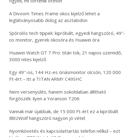
figyeli, mi történik otthon
A Divoom Times Frame okos kijelző lehet a
leglátványosabb dolog az asztalodon
Spórolós tech tippek: kipróbált, egyedi hangszóró, 49″-
os monitor, gyerek okosóra és Huawei óra
Huawei Watch GT 7 Pro: titán tok, 21 napos üzemidő,
3000 nites kijelző
Egy 49″-os, 144 Hz-es óriásmonitor olcsón, 120 000
Ft-ért – itt a TITAN ARMY C49SHC
Nem versenyülés, hanem sokoldalúan állítható
forgószék: ilyen a Yoranson T206
Vannak már újabbak, de 15 000 Ft-ért ez a kipróbált
BlitzWolf hangszóró nagyon jó vétel
Nyomkövetés és kapcsolattartás telefon nélkül – ezt