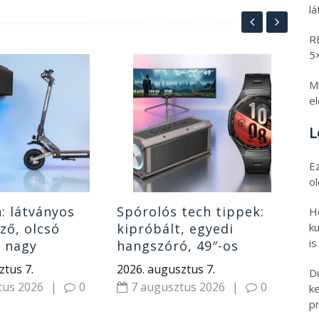
l
R
5
Te
Mi
12
e
ta
ha
L
202
6
E
o
h: látványos
Spórolós tech tippek:
H
ku
lző, olcsó
kipróbált, egyedi
is
r nagy
hangszóró, 49″-os
l, izmos roller,
monitor, gyerek okosóra
ztus 7.
2026. augusztus 7.
D
rek
és Huawei óra
tus 2026
|
0
7 augusztus 2026
|
0
k
pr