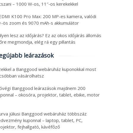
átszani – 1000 W-os, 11″-os kerekekkel
EDMI K100 Pro Max: 200 MP-es kamera, valódi
×-ös zoom és 9070 mAh-s akkumulátor
ch olcsóság tippek:
Tech újdonságok:
lyen lesz az időjárás? Ez az okos időjárás állomás
0 Hz-es GPS SIM
telefon forgatható
lőre megmondja, elég rá egy pillantás
blet, 40 W-os
kameragyűrűvel,
ngszóró, power bank
klipszes fülhallgatók
egújabb leárazások
6. augusztus 6.
2026. augusztus 6.
olcsó riválisa és
 augusztus 2026
|
0
6 augusztus 2026
|
0
hordozható monitor
zekkel a Banggood webáruház kuponokkal most
lcsóbban vásárolhatsz
óvégi Banggood leárazások majdnem 200
ponnal – okosóra, projektor, tablet, ebike, motor
urva júliusi Banggood webáruház többszáz
edvezmény kuponnal – laptop, tablet, PC,
ojektor, fejhallgató, kávéfőző