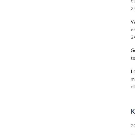
e
2
V
e
2
G
t
L
m
el
K
2