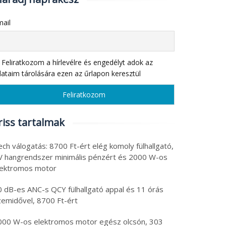
ail
Feliratkozom a hírlevélre és engedélyt adok az
ataim tárolására ezen az űrlapon keresztül
riss tartalmak
ch válogatás: 8700 Ft-ért elég komoly fülhallgató,
V hangrendszer minimális pénzért és 2000 W-os
lektromos motor
0 dB-es ANC-s QCY fülhallgató appal és 11 órás
zemidővel, 8700 Ft-ért
000 W-os elektromos motor egész olcsón, 303