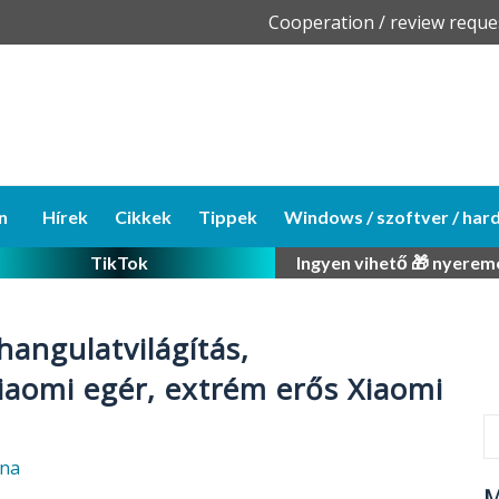
Skip
Cooperation / review reque
to
content
n
Hírek
Cikkek
Tippek
Windows / szoftver / har
TikTok
Ingyen vihető 🎁 nyerem
angulatvilágítás,
Xiaomi egér, extrém erős Xiaomi
éna
M