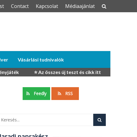
st
Contact
Kapcsolat
Médiaajánlat
dver
Vásárlási tudnivalók
ényjáték
⭐ Az összes új teszt és cikk itt
Feedly
RSS
aradj naprakész