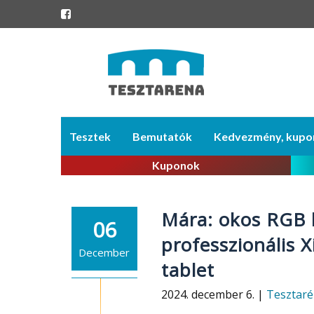
Skip
Tesztek
Bemutatók
Kedvezmény, kupo
to
content
Kuponok
Mára: okos RGB h
06
professzionális 
December
tablet
2024. december 6. |
Tesztar