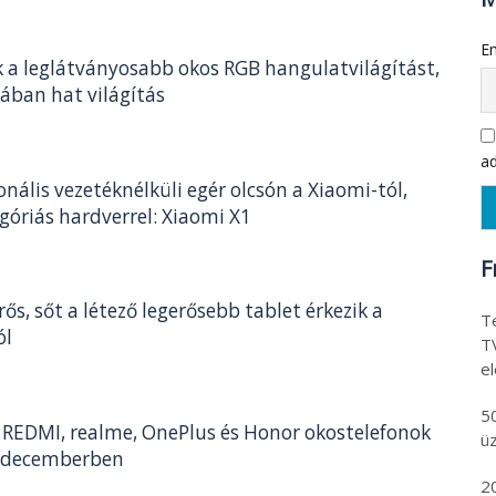
Em
 a leglátványosabb okos RGB hangulatvilágítást,
ában hat világítás
ad
onális vezetéknélküli egér olcsón a Xiaomi-tól,
góriás hardverrel: Xiaomi X1
F
ős, sőt a létező legerősebb tablet érkezik a
Te
ól
T
e
5
 REDMI, realme, OnePlus és Honor okostelefonok
ü
 decemberben
2