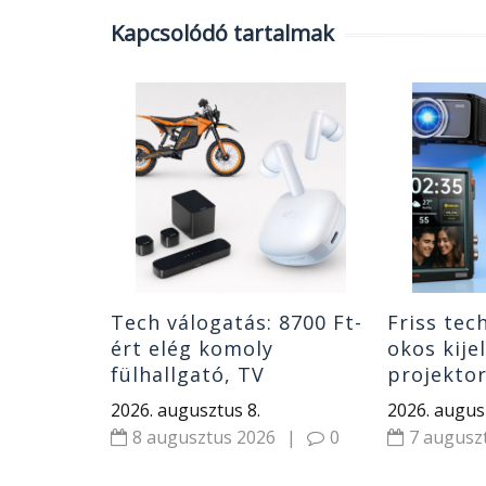
Kapcsolódó tartalmak
k:
ató
,
gatók
|
0
itor
Tech válogatás: 8700 Ft-
Friss tec
ért elég komoly
okos kije
fülhallgató, TV
projekto
hangrendszer minimális
fényerőve
2026. augusztus 8.
2026. augus
pénzért és 2000 W-os
Xiaomi hí
8 augusztus 2026
|
0
7 augusz
elektromos motor