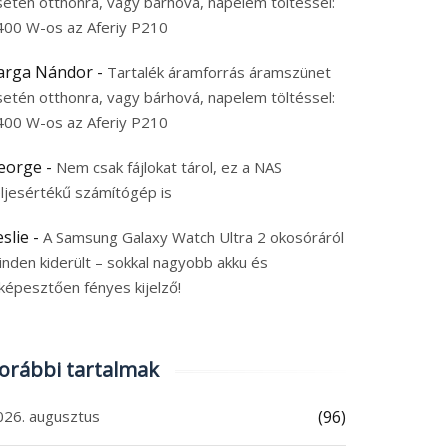
setén otthonra, vagy bárhová, napelem töltéssel:
400 W-os az Aferiy P210
arga Nándor
-
Tartalék áramforrás áramszünet
setén otthonra, vagy bárhová, napelem töltéssel:
400 W-os az Aferiy P210
eorge
-
Nem csak fájlokat tárol, ez a NAS
eljesértékű számítógép is
eslie
-
A Samsung Galaxy Watch Ultra 2 okosóráról
inden kiderült – sokkal nagyobb akku és
képesztően fényes kijelző!
orábbi tartalmak
026. augusztus
(96)