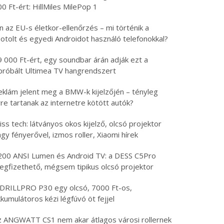
0 Ft-ért: HillMiles MilePop 1
n az EU-s életkor-ellenőrzés – mi történik a
otolt és egyedi Androidot használó telefonokkal?
9 000 Ft-ért, egy soundbar árán adják ezt a
ipróbált Ultimea TV hangrendszert
eklám jelent meg a BMW-k kijelzőjén – tényleg
re tartanak az internetre kötött autók?
iss tech: látványos okos kijelző, olcsó projektor
gy fényerővel, izmos roller, Xiaomi hírek
200 ANSI Lumen és Android TV: a DESS C5Pro
egfizethető, mégsem tipikus olcsó projektor
 DRILLPRO P30 egy olcsó, 7000 Ft-os,
kumulátoros kézi légfúvó öt fejjel
z ANGWATT CS1 nem akar átlagos városi rollernek