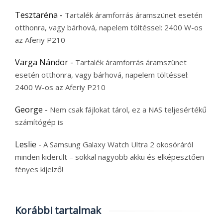
Tesztaréna
-
Tartalék áramforrás áramszünet esetén
otthonra, vagy bárhová, napelem töltéssel: 2400 W-os
az Aferiy P210
Varga Nándor
-
Tartalék áramforrás áramszünet
esetén otthonra, vagy bárhová, napelem töltéssel:
2400 W-os az Aferiy P210
George
-
Nem csak fájlokat tárol, ez a NAS teljesértékű
számítógép is
Leslie
-
A Samsung Galaxy Watch Ultra 2 okosóráról
minden kiderült – sokkal nagyobb akku és elképesztően
fényes kijelző!
Korábbi tartalmak