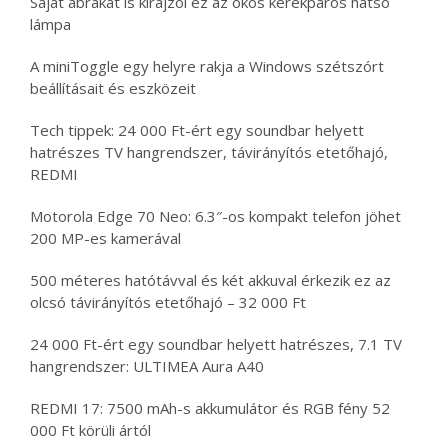
Saját ábrákat is kirajzol ez az okos kerékpáros hátsó
lámpa
A miniToggle egy helyre rakja a Windows szétszórt
beállításait és eszközeit
Tech tippek: 24 000 Ft-ért egy soundbar helyett
hatrészes TV hangrendszer, távirányítós etetőhajó,
REDMI
Motorola Edge 70 Neo: 6.3″-os kompakt telefon jöhet
200 MP-es kamerával
500 méteres hatótávval és két akkuval érkezik ez az
olcsó távirányítós etetőhajó – 32 000 Ft
24 000 Ft-ért egy soundbar helyett hatrészes, 7.1 TV
hangrendszer: ULTIMEA Aura A40
REDMI 17: 7500 mAh-s akkumulátor és RGB fény 52
000 Ft körüli ártól