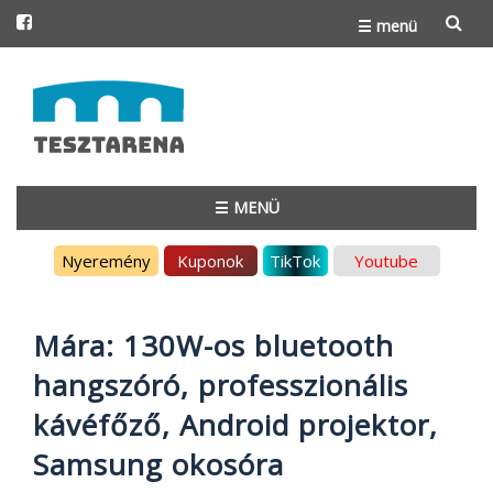
☰ menü
Skip
to
content
☰ MENÜ
Skip
Nyeremény
Kuponok
TikTok
Youtube
to
content
Mára: 130W-os bluetooth
hangszóró, professzionális
kávéfőző, Android projektor,
Samsung okosóra