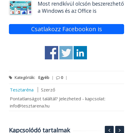
Most rendkívül olcsón beszerezhető
a Windows és az Office is
Csatlakozz Facebookon is
Kategóriák:
Egyéb
|
0
|
Tesztaréna
Szerző
Pontatlanságot találtál? Jelezheted - kapcsolat:
info@tesztarena.hu
Kapcsolódó tartalmak