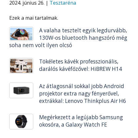
2024. június 26. |
Tesztaréna
Ezek a mai tartalmak.
A valaha tesztelt egyik legdurvább,
130W-os bluetooth hangszóró még
soha nem volt ilyen olcsó
Tökéletes kávék professzionális,
darálós kávéfőzővel: HiBREW H14
Az átlagosnál sokkal jobb Android
projektor extra nagy fényerővel,
extrákkal: Lenovo Thinkplus Air H6
Megérkezett a legújabb Samsung
okosóra, a Galaxy Watch FE