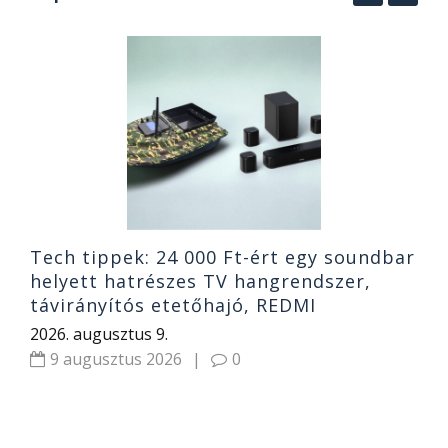
i
N
t
A
2
Tech tippek: 24 000 Ft-ért egy soundbar
helyett hatrészes TV hangrendszer,
távirányítós etetőhajó, REDMI
2026. augusztus 9.
9 augusztus 2026
|
0