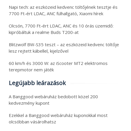
Napi tech: az eszközeid kedvenc töltőjének tesztje és
7700 Ft-ért LDAC, ANC fülhallgató, Xiaomi hírek
Olcsón, 7700 Ft-ért LDAC, ANC és 10 órás üzemidő:
kipróbáltuk a realme Buds T200-at
Blitzwolf BW-S35 teszt – az eszközeid kedvenc töltője
lesz rejtett kábellel, kijelzővel
60 km/h és 3000 W: az iScooter MT2 elektromos
terepmotor nem játék
Legújabb leárazások
A Banggood webáruház bedobott közel 200
kedvezmény kupont
Ezekkel a Banggood webáruház kuponokkal most
olcsóbban vásárolhatsz