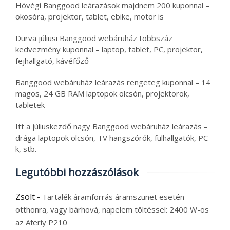
Hóvégi Banggood leárazások majdnem 200 kuponnal –
okosóra, projektor, tablet, ebike, motor is
Durva júliusi Banggood webáruház többszáz
kedvezmény kuponnal – laptop, tablet, PC, projektor,
fejhallgató, kávéfőző
Banggood webáruház leárazás rengeteg kuponnal – 14
magos, 24 GB RAM laptopok olcsón, projektorok,
tabletek
Itt a júliuskezdő nagy Banggood webáruház leárazás –
drága laptopok olcsón, TV hangszórók, fülhallgatók, PC-
k, stb.
Legutóbbi hozzászólások
Zsolt
-
Tartalék áramforrás áramszünet esetén
otthonra, vagy bárhová, napelem töltéssel: 2400 W-os
az Aferiy P210