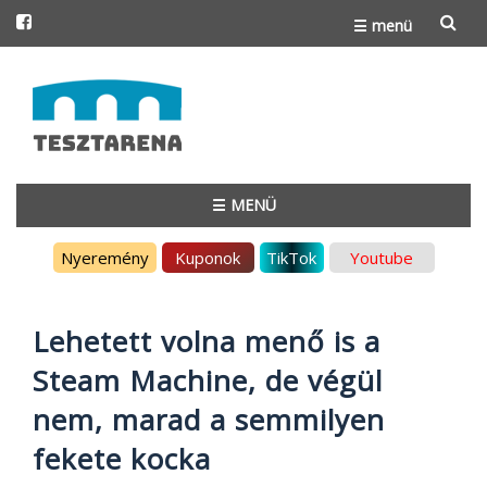
☰ menü
Skip
to
content
☰ MENÜ
Skip
Nyeremény
Kuponok
TikTok
Youtube
to
content
Lehetett volna menő is a
Steam Machine, de végül
nem, marad a semmilyen
fekete kocka