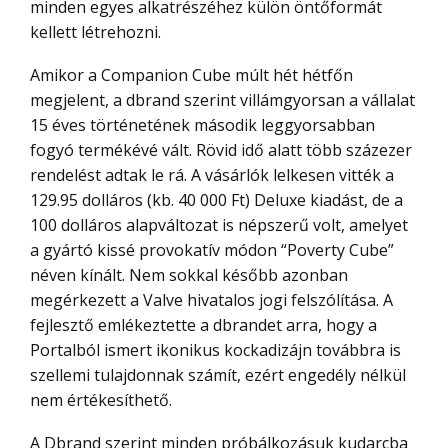
minden egyes alkatrészéhez külön öntőformát
kellett létrehozni.
Amikor a Companion Cube múlt hét hétfőn
megjelent, a dbrand szerint villámgyorsan a vállalat
15 éves történetének második leggyorsabban
fogyó termékévé vált. Rövid idő alatt több százezer
rendelést adtak le rá. A vásárlók lelkesen vitték a
129.95 dolláros (kb. 40 000 Ft) Deluxe kiadást, de a
100 dolláros alapváltozat is népszerű volt, amelyet
a gyártó kissé provokatív módon “Poverty Cube”
néven kínált. Nem sokkal később azonban
megérkezett a Valve hivatalos jogi felszólítása. A
fejlesztő emlékeztette a dbrandet arra, hogy a
Portalból ismert ikonikus kockadizájn továbbra is
szellemi tulajdonnak számít, ezért engedély nélkül
nem értékesíthető.
A Dbrand szerint minden próbálkozásuk kudarcba