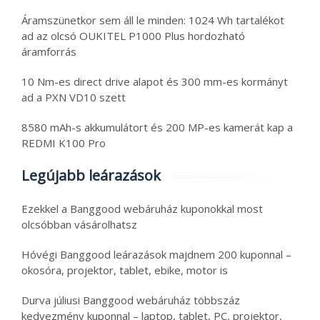
Áramszünetkor sem áll le minden: 1024 Wh tartalékot
ad az olcsó OUKITEL P1000 Plus hordozható
áramforrás
10 Nm-es direct drive alapot és 300 mm-es kormányt
ad a PXN VD10 szett
8580 mAh-s akkumulátort és 200 MP-es kamerát kap a
REDMI K100 Pro
Legújabb leárazások
Ezekkel a Banggood webáruház kuponokkal most
olcsóbban vásárolhatsz
Hóvégi Banggood leárazások majdnem 200 kuponnal –
okosóra, projektor, tablet, ebike, motor is
Durva júliusi Banggood webáruház többszáz
kedvezmény kuponnal – laptop, tablet, PC, projektor,