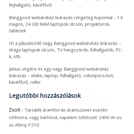
fejhallgató, kávéfőző
Banggood webáruház leárazás rengeteg kuponnal – 14
magos, 24 GB RAM laptopok olcsón, projektorok,
tabletek
Itt a júliuskezdő nagy Banggood webáruház leárazás –
drága laptopok olcsón, TV hangszórók, fülhallgatók, PC-
k, stb.
Június végére itt egy nagy Banggood webáruház
leárazás – ebike, laptop, fülhallgató, robotporszívó,
kávéfőző, roller
Legutóbbi hozzászólások
Zsolt
-
Tartalék áramforrás áramszünet esetén
otthonra, vagy bárhová, napelem töltéssel: 2400 W-os
az Aferiy P210