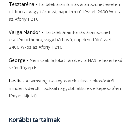
Tesztaréna
-
Tartalék áramforrás áramszünet esetén
otthonra, vagy bárhová, napelem töltéssel: 2400 W-os
az Aferiy P210
Varga Nándor
-
Tartalék áramforrás áramszünet
esetén otthonra, vagy bárhová, napelem töltéssel:
2400 W-os az Aferiy P210
George
-
Nem csak fájlokat tárol, ez a NAS teljesértékű
számítógép is
Leslie
-
A Samsung Galaxy Watch Ultra 2 okosóráról
minden kiderült – sokkal nagyobb akku és elképesztően
fényes kijelző!
Korábbi tartalmak