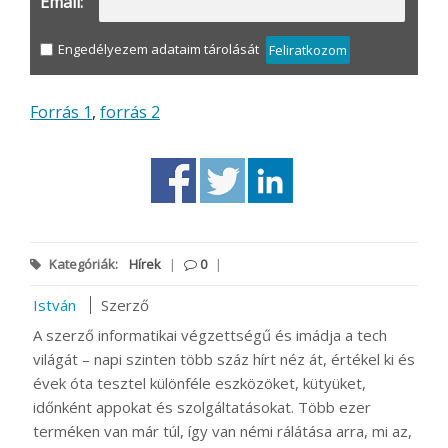
Email:
Engedélyezem adataim tárolását
Feliratkozom
Forrás 1
,
forrás 2
Kategóriák:
Hírek
|
0
|
István
Szerző
A szerző informatikai végzettségű és imádja a tech
világát – napi szinten több száz hírt néz át, értékel ki és
évek óta tesztel különféle eszközöket, kütyüket,
időnként appokat és szolgáltatásokat. Több ezer
terméken van már túl, így van némi rálátása arra, mi az,