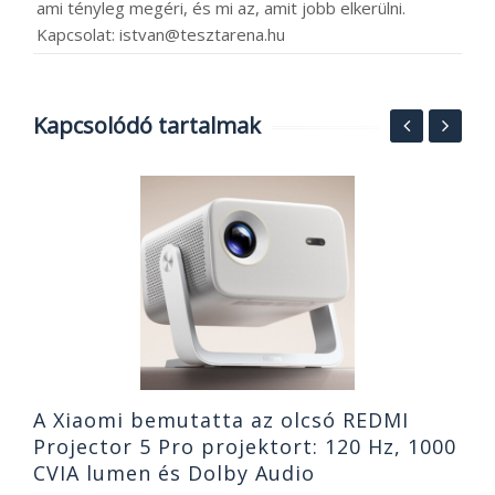
ami tényleg megéri, és mi az, amit jobb elkerülni.
Kapcsolat: istvan@tesztarena.hu
Kapcsolódó tartalmak
.-
M
f
n
2
A Xiaomi bemutatta az olcsó REDMI
Projector 5 Pro projektort: 120 Hz, 1000
CVIA lumen és Dolby Audio