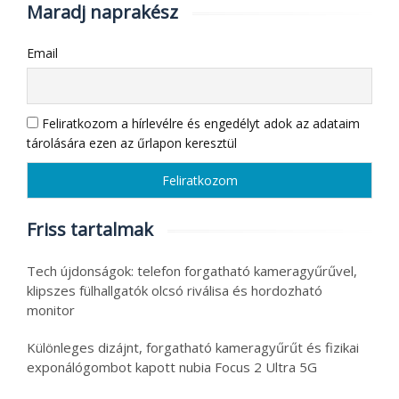
Maradj naprakész
Email
Feliratkozom a hírlevélre és engedélyt adok az adataim
tárolására ezen az űrlapon keresztül
Friss tartalmak
Tech újdonságok: telefon forgatható kameragyűrűvel,
klipszes fülhallgatók olcsó riválisa és hordozható
monitor
Különleges dizájnt, forgatható kameragyűrűt és fizikai
exponálógombot kapott nubia Focus 2 Ultra 5G