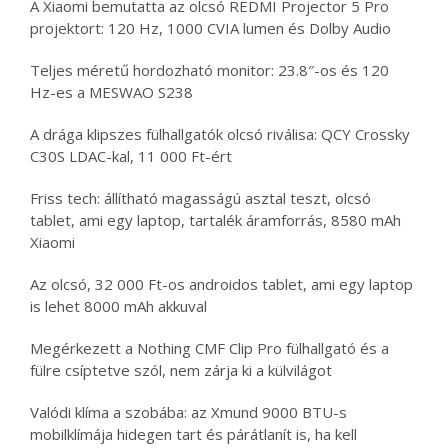
A Xiaomi bemutatta az olcsó REDMI Projector 5 Pro
projektort: 120 Hz, 1000 CVIA lumen és Dolby Audio
Teljes méretű hordozható monitor: 23.8″-os és 120
Hz-es a MESWAO S238
A drága klipszes fülhallgatók olcsó riválisa: QCY Crossky
C30S LDAC-kal, 11 000 Ft-ért
Friss tech: állítható magasságú asztal teszt, olcsó
tablet, ami egy laptop, tartalék áramforrás, 8580 mAh
Xiaomi
Az olcsó, 32 000 Ft-os androidos tablet, ami egy laptop
is lehet 8000 mAh akkuval
Megérkezett a Nothing CMF Clip Pro fülhallgató és a
fülre csíptetve szól, nem zárja ki a külvilágot
Valódi klíma a szobába: az Xmund 9000 BTU-s
mobilklímája hidegen tart és párátlanít is, ha kell