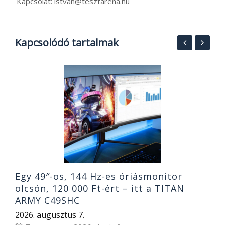
Kapcsolat: istvan@tesztarena.hu
Kapcsolódó tartalmak
V
a
j
2
Egy 49″-os, 144 Hz-es óriásmonitor
olcsón, 120 000 Ft-ért – itt a TITAN
ARMY C49SHC
2026. augusztus 7.