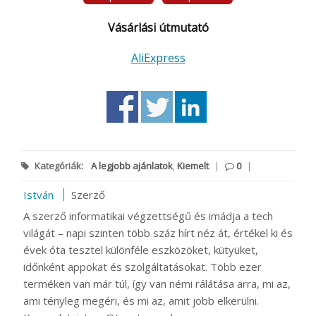
Vásárlási útmutató
AliExpress
Kategóriák:
A legjobb ajánlatok
,
Kiemelt
|
0
|
István
Szerző
A szerző informatikai végzettségű és imádja a tech
világát – napi szinten több száz hírt néz át, értékel ki és
évek óta tesztel különféle eszközöket, kütyüket,
időnként appokat és szolgáltatásokat. Több ezer
terméken van már túl, így van némi rálátása arra, mi az,
ami tényleg megéri, és mi az, amit jobb elkerülni.