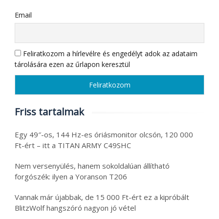
Email
Feliratkozom a hírlevélre és engedélyt adok az adataim
tárolására ezen az űrlapon keresztül
Friss tartalmak
Egy 49″-os, 144 Hz-es óriásmonitor olcsón, 120 000
Ft-ért – itt a TITAN ARMY C49SHC
Nem versenyülés, hanem sokoldalúan állítható
forgószék: ilyen a Yoranson T206
Vannak már újabbak, de 15 000 Ft-ért ez a kipróbált
BlitzWolf hangszóró nagyon jó vétel