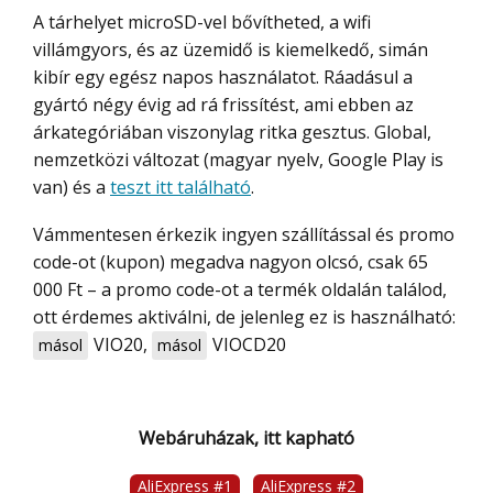
A tárhelyet microSD-vel bővítheted, a wifi
villámgyors, és az üzemidő is kiemelkedő, simán
kibír egy egész napos használatot. Ráadásul a
gyártó négy évig ad rá frissítést, ami ebben az
árkategóriában viszonylag ritka gesztus. Global,
nemzetközi változat (magyar nyelv, Google Play is
van) és a
teszt itt található
.
Vámmentesen érkezik ingyen szállítással és promo
code-ot (kupon) megadva nagyon olcsó, csak 65
000 Ft – a promo code-ot a termék oldalán találod,
ott érdemes aktiválni, de jelenleg ez is használható:
VIO20
,
VIOCD20
másol
másol
Webáruházak, itt kapható
AliExpress #1
AliExpress #2