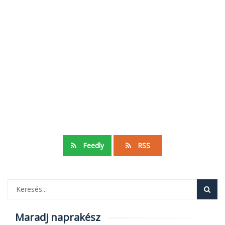
Feedly
RSS
Maradj naprakész