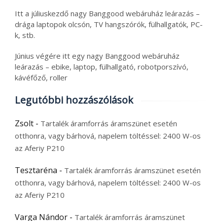
Itt a júliuskezdő nagy Banggood webáruház leárazás –
drága laptopok olcsón, TV hangszórók, fülhallgatók, PC-
k, stb.
Június végére itt egy nagy Banggood webáruház
leárazás – ebike, laptop, fülhallgató, robotporszívó,
kávéfőző, roller
Legutóbbi hozzászólások
Zsolt
-
Tartalék áramforrás áramszünet esetén
otthonra, vagy bárhová, napelem töltéssel: 2400 W-os
az Aferiy P210
Tesztaréna
-
Tartalék áramforrás áramszünet esetén
otthonra, vagy bárhová, napelem töltéssel: 2400 W-os
az Aferiy P210
Varga Nándor
-
Tartalék áramforrás áramszünet