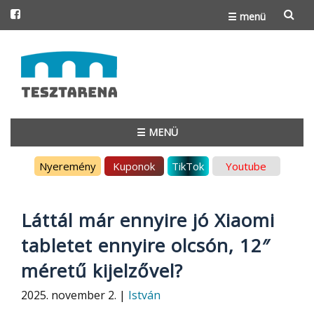
☰ menü
Skip
to
content
☰ MENÜ
Skip
Nyeremény
Kuponok
TikTok
Youtube
to
content
Láttál már ennyire jó Xiaomi
tabletet ennyire olcsón, 12″
méretű kijelzővel?
2025. november 2. |
István