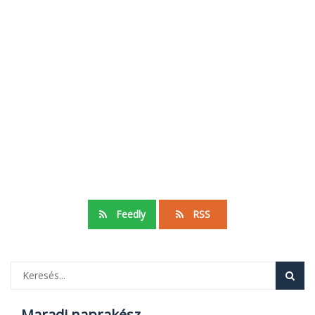
Feedly
RSS
Maradj naprakész