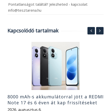
Pontatlanságot találtál? Jelezheted - kapcsolat:
info@tesztarena.hu
Kapcsolódó tartalmak
A
P
C
2
8000 mAh-s akkumulátorral jött a REDMI
Note 17 és 6 éven át kap frissítéseket
2026. augusztus 6.