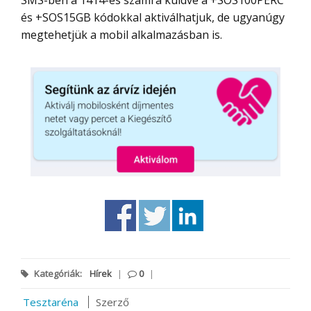
SMS-ben a 1414-es számra küldve a +SOS100PERC
és +SOS15GB kódokkal aktiválhatjuk, de ugyanúgy
megtehetjük a mobil alkalmazásban is.
Kategóriák:
Hírek
|
0
|
Tesztaréna
Szerző