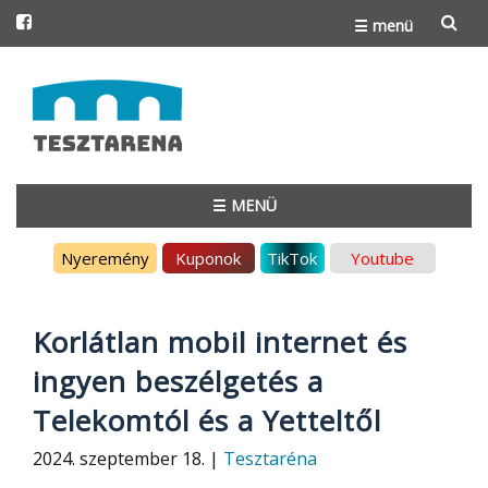
☰ menü
Skip
to
content
☰ MENÜ
Skip
Nyeremény
Kuponok
TikTok
Youtube
to
content
Korlátlan mobil internet és
ingyen beszélgetés a
Telekomtól és a Yetteltől
2024. szeptember 18. |
Tesztaréna