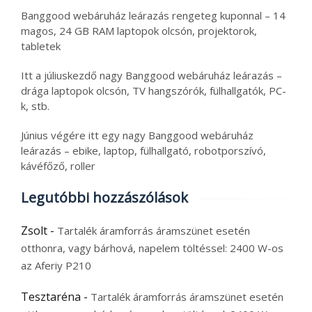
Banggood webáruház leárazás rengeteg kuponnal – 14
magos, 24 GB RAM laptopok olcsón, projektorok,
tabletek
Itt a júliuskezdő nagy Banggood webáruház leárazás –
drága laptopok olcsón, TV hangszórók, fülhallgatók, PC-
k, stb.
Június végére itt egy nagy Banggood webáruház
leárazás – ebike, laptop, fülhallgató, robotporszívó,
kávéfőző, roller
Legutóbbi hozzászólások
Zsolt
-
Tartalék áramforrás áramszünet esetén
otthonra, vagy bárhová, napelem töltéssel: 2400 W-os
az Aferiy P210
Tesztaréna
-
Tartalék áramforrás áramszünet esetén