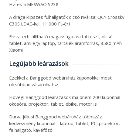
Hz-es a MESWAO S238
A drága klipszes fülhallgatók olcsó riválisa: QCY Crossky
C30S LDAC-kal, 11 000 Ft-ért
Friss tech: állítható magasságú asztal teszt, olcsó
tablet, ami egy laptop, tartalék áramforrás, 8580 mAh
Xiaomi
Legújabb leárazások
Ezekkel a Banggood webáruház kuponokkal most
olcsóbban vásárolhatsz
Hóvégi Banggood leárazások majdnem 200 kuponnal –
okosóra, projektor, tablet, ebike, motor is
Durva júliusi Banggood webáruház többszáz
kedvezmény kuponnal – laptop, tablet, PC, projektor,
fejhallgató, kávéfőző