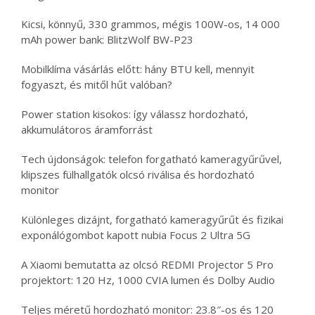
Kicsi, könnyű, 330 grammos, mégis 100W-os, 14 000
mAh power bank: BlitzWolf BW-P23
Mobilklíma vásárlás előtt: hány BTU kell, mennyit
fogyaszt, és mitől hűt valóban?
Power station kisokos: így válassz hordozható,
akkumulátoros áramforrást
Tech újdonságok: telefon forgatható kameragyűrűvel,
klipszes fülhallgatók olcsó riválisa és hordozható
monitor
Különleges dizájnt, forgatható kameragyűrűt és fizikai
exponálógombot kapott nubia Focus 2 Ultra 5G
A Xiaomi bemutatta az olcsó REDMI Projector 5 Pro
projektort: 120 Hz, 1000 CVIA lumen és Dolby Audio
Teljes méretű hordozható monitor: 23.8″-os és 120