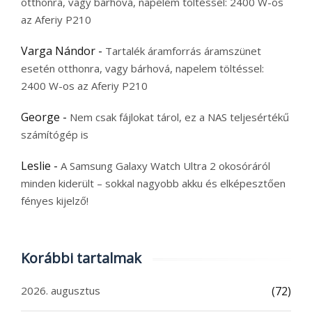
otthonra, vagy bárhová, napelem töltéssel: 2400 W-os
az Aferiy P210
Varga Nándor
-
Tartalék áramforrás áramszünet
esetén otthonra, vagy bárhová, napelem töltéssel:
2400 W-os az Aferiy P210
George
-
Nem csak fájlokat tárol, ez a NAS teljesértékű
számítógép is
Leslie
-
A Samsung Galaxy Watch Ultra 2 okosóráról
minden kiderült – sokkal nagyobb akku és elképesztően
fényes kijelző!
Korábbi tartalmak
2026. augusztus
(72)