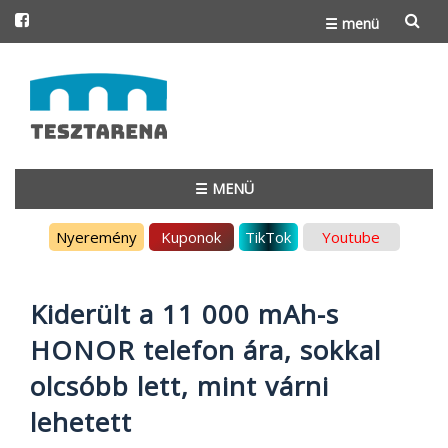
☰ menü
Skip
to
content
☰ MENÜ
Skip
Nyeremény
Kuponok
TikTok
Youtube
to
content
Kiderült a 11 000 mAh-s
HONOR telefon ára, sokkal
olcsóbb lett, mint várni
lehetett