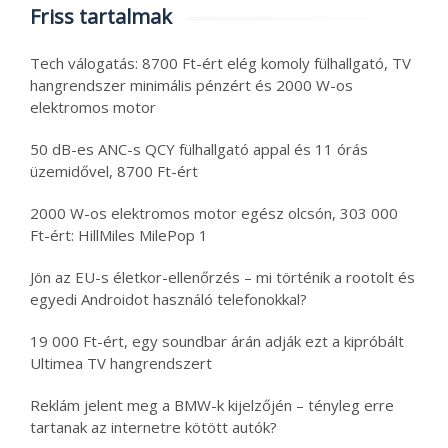
Friss tartalmak
Tech válogatás: 8700 Ft-ért elég komoly fülhallgató, TV
hangrendszer minimális pénzért és 2000 W-os
elektromos motor
50 dB-es ANC-s QCY fülhallgató appal és 11 órás
üzemidővel, 8700 Ft-ért
2000 W-os elektromos motor egész olcsón, 303 000
Ft-ért: HillMiles MilePop 1
Jön az EU-s életkor-ellenőrzés – mi történik a rootolt és
egyedi Androidot használó telefonokkal?
19 000 Ft-ért, egy soundbar árán adják ezt a kipróbált
Ultimea TV hangrendszert
Reklám jelent meg a BMW-k kijelzőjén – tényleg erre
tartanak az internetre kötött autók?