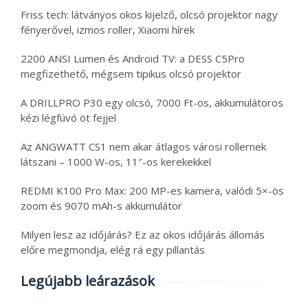
Friss tech: látványos okos kijelző, olcsó projektor nagy
fényerővel, izmos roller, Xiaomi hírek
2200 ANSI Lumen és Android TV: a DESS C5Pro
megfizethető, mégsem tipikus olcsó projektor
A DRILLPRO P30 egy olcsó, 7000 Ft-os, akkumulátoros
kézi légfúvó öt fejjel
Az ANGWATT CS1 nem akar átlagos városi rollernek
látszani – 1000 W-os, 11″-os kerekekkel
REDMI K100 Pro Max: 200 MP-es kamera, valódi 5×-ös
zoom és 9070 mAh-s akkumulátor
Milyen lesz az időjárás? Ez az okos időjárás állomás
előre megmondja, elég rá egy pillantás
Legújabb leárazások