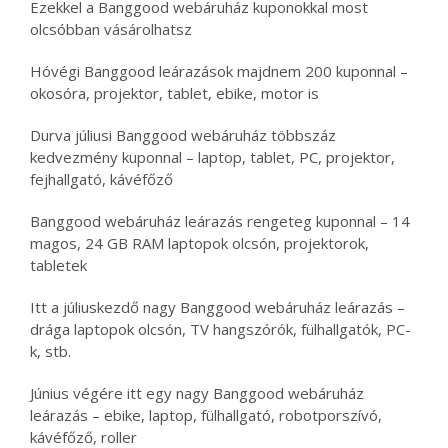
Ezekkel a Banggood webáruház kuponokkal most
olcsóbban vásárolhatsz
Hóvégi Banggood leárazások majdnem 200 kuponnal –
okosóra, projektor, tablet, ebike, motor is
Durva júliusi Banggood webáruház többszáz
kedvezmény kuponnal – laptop, tablet, PC, projektor,
fejhallgató, kávéfőző
Banggood webáruház leárazás rengeteg kuponnal – 14
magos, 24 GB RAM laptopok olcsón, projektorok,
tabletek
Itt a júliuskezdő nagy Banggood webáruház leárazás –
drága laptopok olcsón, TV hangszórók, fülhallgatók, PC-
k, stb.
Június végére itt egy nagy Banggood webáruház
leárazás – ebike, laptop, fülhallgató, robotporszívó,
kávéfőző, roller