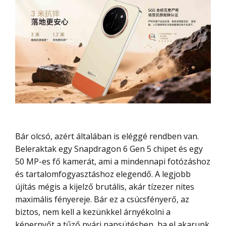
Bár olcsó, azért általában is eléggé rendben van.
Beleraktak egy Snapdragon 6 Gen 5 chipet és egy
50 MP-es fő kamerát, ami a mindennapi fotózáshoz
és tartalomfogyasztáshoz elegendő. A legjobb
újítás mégis a kijelző brutális, akár tízezer nites
maximális fényereje. Bár ez a csúcsfényerő, az
biztos, nem kell a kezünkkel árnyékolni a
képernyőt a tűző nyári napsütésben, ha el akarunk