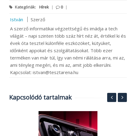
Kategóriák:
Hírek
|
0
|
István
Szerző
A szerző informatikai végzettségű és imádja a tech
világát – napi szinten több száz hírt néz át, értékel ki és
évek óta tesztel különféle eszközöket, kütyüket,
időnként appokat és szolgáltatásokat. Több ezer
terméken van már túl, így van némi rálátása arra, mi az,
ami tényleg megéri, és mi az, amit jobb elkerülni.
Kapcsolat: istvan@tesztarena.hu
Kapcsolódó tartalmak
MI
A
k
o