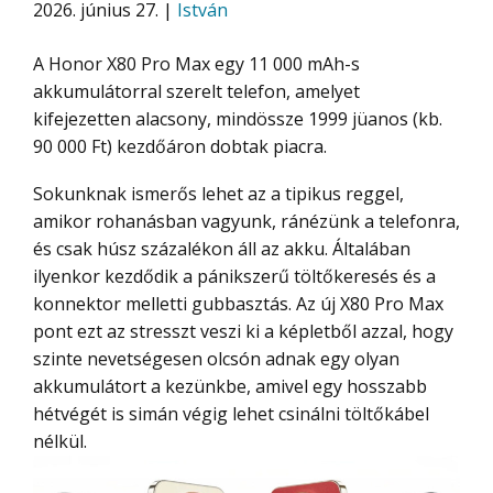
2026. június 27. |
István
A Honor X80 Pro Max egy 11 000 mAh-s
akkumulátorral szerelt telefon, amelyet
kifejezetten alacsony, mindössze 1999 jüanos (kb.
90 000 Ft) kezdőáron dobtak piacra.
Sokunknak ismerős lehet az a tipikus reggel,
amikor rohanásban vagyunk, ránézünk a telefonra,
és csak húsz százalékon áll az akku. Általában
ilyenkor kezdődik a pánikszerű töltőkeresés és a
konnektor melletti gubbasztás. Az új X80 Pro Max
pont ezt az stresszt veszi ki a képletből azzal, hogy
szinte nevetségesen olcsón adnak egy olyan
akkumulátort a kezünkbe, amivel egy hosszabb
hétvégét is simán végig lehet csinálni töltőkábel
nélkül.