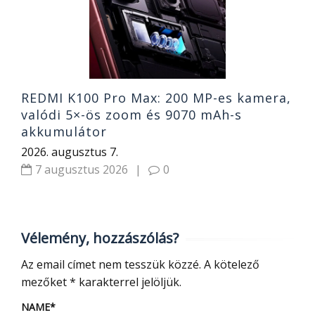
2
REDMI K100 Pro Max: 200 MP-es kamera,
valódi 5×-ös zoom és 9070 mAh-s
akkumulátor
2026. augusztus 7.
7 augusztus 2026
|
0
Vélemény, hozzászólás?
Az email címet nem tesszük közzé.
A kötelező
mezőket
*
karakterrel jelöljük.
NAME
*