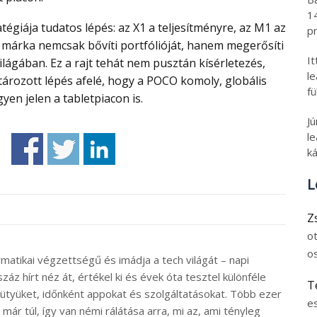
1
pr
 a márka nemcsak bővíti portfólióját, hanem megerősíti
I
lágában. Ez a rajt tehát nem pusztán kísérletezés,
l
ározott lépés afelé, hogy a POCO komoly, globális
fü
yen jelen a tabletpiacon is.
J
le
ká
L
Z
o
o
rmatikai végzettségű és imádja a tech világát – napi
záz hírt néz át, értékel ki és évek óta tesztel különféle
T
ütyüket, időnként appokat és szolgáltatásokat. Több ezer
e
ár túl, így van némi rálátása arra, mi az, ami tényleg