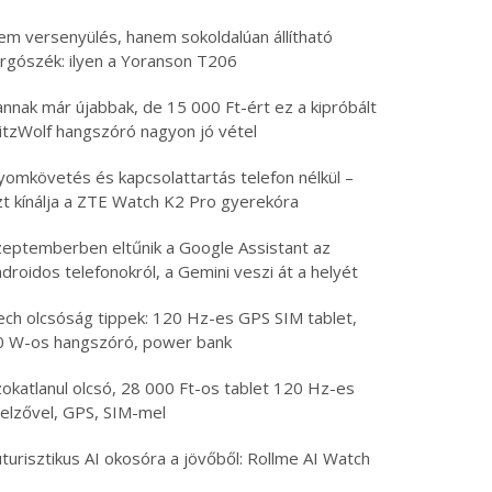
em versenyülés, hanem sokoldalúan állítható
orgószék: ilyen a Yoranson T206
nnak már újabbak, de 15 000 Ft-ért ez a kipróbált
litzWolf hangszóró nagyon jó vétel
yomkövetés és kapcsolattartás telefon nélkül –
zt kínálja a ZTE Watch K2 Pro gyerekóra
zeptemberben eltűnik a Google Assistant az
droidos telefonokról, a Gemini veszi át a helyét
ech olcsóság tippek: 120 Hz-es GPS SIM tablet,
0 W-os hangszóró, power bank
zokatlanul olcsó, 28 000 Ft-os tablet 120 Hz-es
jelzővel, GPS, SIM-mel
turisztikus AI okosóra a jövőből: Rollme AI Watch