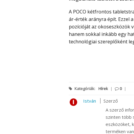
A POCO kétfrontos tabletstratégiája tudatos lépés: az X1 a teljesítményre, az M1 az
ár-érték arányra épít. Ezzel
pozícióját az okoseszközök vi
hanem sokkal inkább egy hat
technológiai szereplőként leg
Kategóriák:
Hírek
|
0
|
István
Szerző
A szerző info
szinten több s
eszközöket, k
terméken van m