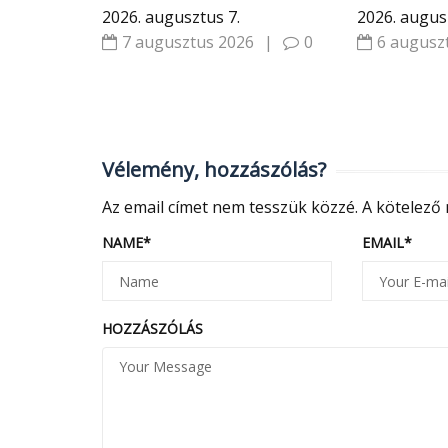
kijelző
a Gemini 
2026. augusztus 7.
2026. augus
helyét
7 augusztus 2026
|
0
6 augusz
Vélemény, hozzászólás?
Az email címet nem tesszük közzé.
A kötelező
NAME
*
EMAIL
*
HOZZÁSZÓLÁS