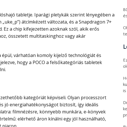
8
és
 „uke_p”) átcímkézett változata, és a Snapdragon 7+
Ol
 Ez a chip kifejezetten azoknak szól, akik erős
t
khoz, összetett multitaskinghoz vagy akár
L
E
jelezve, hogy a POCO a felsőkategóriás tabletek
o
ni.
H
ku
is
D
és jó energiahatékonyságot biztosít, így ideális
k
latra: filmnézésre, könnyebb munkára, e-könyvek
pr
rtelmű: elérhető áron kínálni egy jól használható,
t piacon.
B