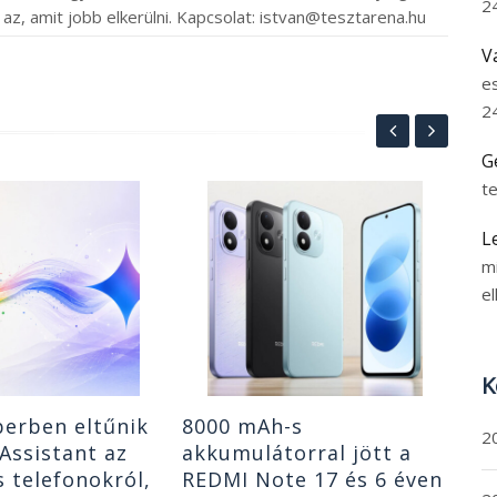
2
 az, amit jobb elkerülni. Kapcsolat: istvan@tesztarena.hu
V
e
2
G
t
A 
ol
L
Pro
m
10
el
202
Do
5
K
erben eltűnik
8000 mAh-s
2
Assistant az
akkumulátorral jött a
 telefonokról,
REDMI Note 17 és 6 éven