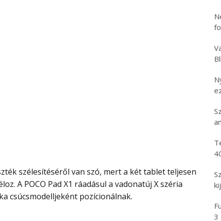
N
f
Va
B
N
e
S
an
T
4
S
éloz. A POCO Pad X1 ráadásul a vadonatúj X széria
ki
rka csúcsmodelljeként pozícionálnak.
Fu
3