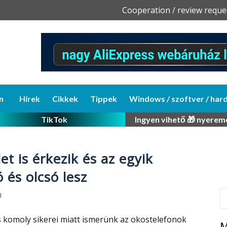
Skip
Cooperation / review reque
to
content
n
Hírek
Cikkek
Tippek
Windows / szoftver / har
TikTok
Ingyen vihető 🎁 nyerem
t is érkezik és az egyik
 és olcsó lesz
n
s komoly sikerei miatt ismerünk az okostelefonok
M