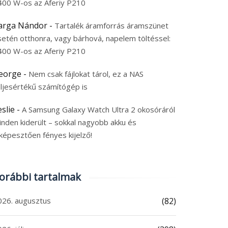
400 W-os az Aferiy P210
arga Nándor
-
Tartalék áramforrás áramszünet
setén otthonra, vagy bárhová, napelem töltéssel:
400 W-os az Aferiy P210
eorge
-
Nem csak fájlokat tárol, ez a NAS
eljesértékű számítógép is
Xiaomi bemutatta az
Megérkezett a Nothing
csó REDMI Projector 5
CMF Clip Pro fülhallga
eslie
-
A Samsung Galaxy Watch Ultra 2 okosóráról
 projektort: 120 Hz,
és a fülre csíptetve szó
inden kiderült – sokkal nagyobb akku és
00 CVIA lumen és
nem zárja ki a külvilág
képesztően fényes kijelző!
6. augusztus 5.
2026. augusztus 5.
lby Audio
 augusztus 2026
|
0
5 augusztus 2026
|
0
orábbi tartalmak
026. augusztus
(82)