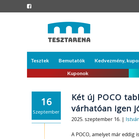
Skip
Tesztek
Bemutatók
Kedvezmény, kupo
to
content
Kuponok
Két új POCO table
16
várhatóan igen jó
Szeptember
2025. szeptember 16. |
Istvá
A POCO, amelyet már eddig i