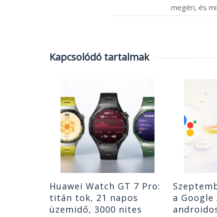
megéri, és mi
Kapcsolódó tartalmak
Nothing
lhallgató
etve szól,
ülvilágot
|
0
Huawei Watch GT 7 Pro:
Szeptemb
titán tok, 21 napos
a Google 
üzemidő, 3000 nites
androidos