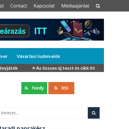
st
Contact
Kapcsolat
Médiaajánlat
dver
Vásárlási tudnivalók
ényjáték
⭐ Az összes új teszt és cikk itt
Feedly
RSS
aradj naprakész