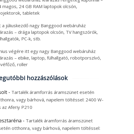
4 magos, 24 GB RAM laptopok olcsón,
ojektorok, tabletek
tt a júliuskezdő nagy Banggood webáruház
eárazás – drága laptopok olcsón, TV hangszórók,
lhallgatók, PC-k, stb.
únius végére itt egy nagy Banggood webáruház
árazás – ebike, laptop, fülhallgató, robotporszívó,
véfőző, roller
egutóbbi hozzászólások
solt
-
Tartalék áramforrás áramszünet esetén
tthonra, vagy bárhová, napelem töltéssel: 2400 W-
s az Aferiy P210
esztaréna
-
Tartalék áramforrás áramszünet
setén otthonra, vagy bárhová, napelem töltéssel: