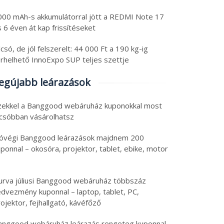
000 mAh-s akkumulátorral jött a REDMI Note 17
 6 éven át kap frissítéseket
csó, de jól felszerelt: 44 000 Ft a 190 kg-ig
erhelhető InnoExpo SUP teljes szettje
egújabb leárazások
zekkel a Banggood webáruház kuponokkal most
lcsóbban vásárolhatsz
óvégi Banggood leárazások majdnem 200
ponnal – okosóra, projektor, tablet, ebike, motor
urva júliusi Banggood webáruház többszáz
edvezmény kuponnal – laptop, tablet, PC,
ojektor, fejhallgató, kávéfőző
anggood webáruház leárazás rengeteg kuponnal –