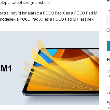
lép a tablet szegmensbe is.
Em
ő modellek a POCO Pad X1 és a POCO Pad M1 lesznek.
ad
F
Sp
4
H
üz
E
0