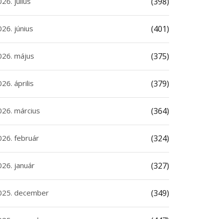
26. július
(398)
26. június
(401)
026. május
(375)
26. április
(379)
026. március
(364)
026. február
(324)
026. január
(327)
025. december
(349)