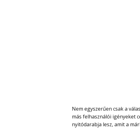
Nem egyszerűen csak a választék szélesítéséről van szó, mert a két tablet teljesen
más felhasználói igényeket c
nyitódarabja lesz, amit a má