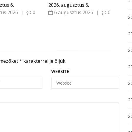
20
veszi át a
át kap frissítéseket
ztus 6.
2026. augusztus 6.
tus 2026
|
0
6 augusztus 2026
|
0
20
2
20
 mezőket
*
karakterrel jelöljük.
2
WEBSITE
2
2
2