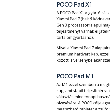
POCO Pad X1
A POCO Pad X1 a gyártó zászlóshajó tabletje. Iparági pletykák szerint lényegében a
Xiaomi Pad 7 (belső kódnevén
Gen 3 processzorra épül majd.
teljesítményt várnak el játé
tartalomgyártáshoz.
Mivel a Xiaomi Pad 7 alapjaira épül, várhatóan komoly kijelző technológiát és
prémium hardvert kap, ezzel 
között is versenybe akar száll
POCO Pad M1
Az M1 ezzel szemben a megfizethetőbb kategóriát képviseli. Olyan processzort
kap, ami stabil teljesítményt 
választás mindennapi haszná
olvasására. A POCO célja egyé
megbízható tabletet a zsúfol