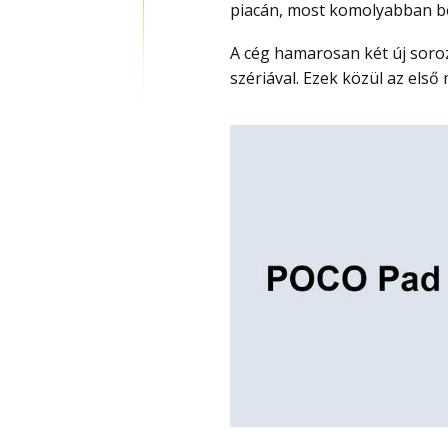
piacán, most komolyabban be
A cég hamarosan két új sorozattal bővíti kínálatát: a POCO Pad X és a POCO Pad M
szériával. Ezek közül az els