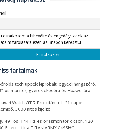
ail
Feliratkozom a hírlevélre és engedélyt adok az
ataim tárolására ezen az űrlapon keresztül
riss tartalmak
órolós tech tippek: kipróbált, egyedi hangszóró,
9″-os monitor, gyerek okosóra és Huawei óra
uawei Watch GT 7 Pro: titán tok, 21 napos
emidő, 3000 nites kijelző
gy 49″-os, 144 Hz-es óriásmonitor olcsón, 120
00 Ft-ért – itt a TITAN ARMY C49SHC