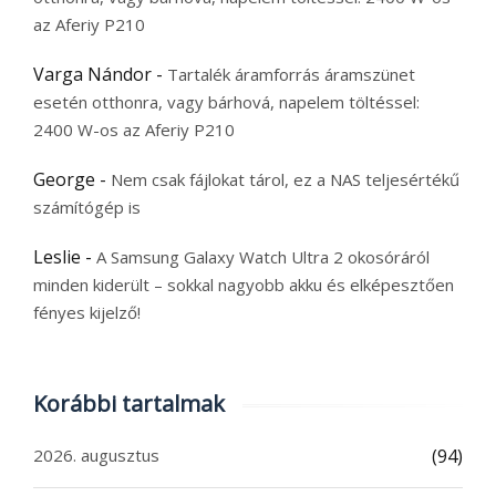
az Aferiy P210
Varga Nándor
-
Tartalék áramforrás áramszünet
esetén otthonra, vagy bárhová, napelem töltéssel:
2400 W-os az Aferiy P210
George
-
Nem csak fájlokat tárol, ez a NAS teljesértékű
számítógép is
Leslie
-
A Samsung Galaxy Watch Ultra 2 okosóráról
minden kiderült – sokkal nagyobb akku és elképesztően
fényes kijelző!
Korábbi tartalmak
2026. augusztus
(94)