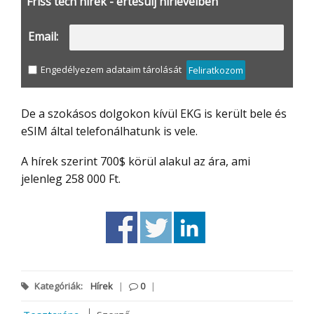
Friss tech hírek - értesülj hírlevélben
Email:
Engedélyezem adataim tárolását
Feliratkozom
De a szokásos dolgokon kívül EKG is került bele és
eSIM által telefonálhatunk is vele.
A hírek szerint 700$ körül alakul az ára, ami
jelenleg 258 000 Ft.
Kategóriák:
Hírek
|
0
|