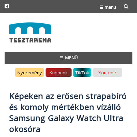
☰ menü
Skip
to
content
☰ MENÜ
Skip
Nyeremény
Kuponok
TikTok
Youtube
to
content
Képeken az erősen strapabíró
és komoly mértékben vízálló
Samsung Galaxy Watch Ultra
okosóra