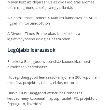
Milyen lesz az időjárás? Ez az okos időjárás állomás
előre megmondja, elég rá egy pillantás
A Xiaomi Smart Camera 4 Max két kamerával és AI-jal
figyeli, mi történik otthon
A Divoom Times Frame okos kijelző lehet a
leglátványosabb dolog az asztalodon
Legújabb leárazások
Ezekkel a Banggood webáruház kuponokkal most
olcsóbban vásárolhatsz
Hóvégi Banggood leárazások majdnem 200 kuponnal –
okosóra, projektor, tablet, ebike, motor is
Durva júliusi Banggood webáruház többszáz
kedvezmény kuponnal – laptop, tablet, PC, projektor,
fejhallgató, kávéfőző