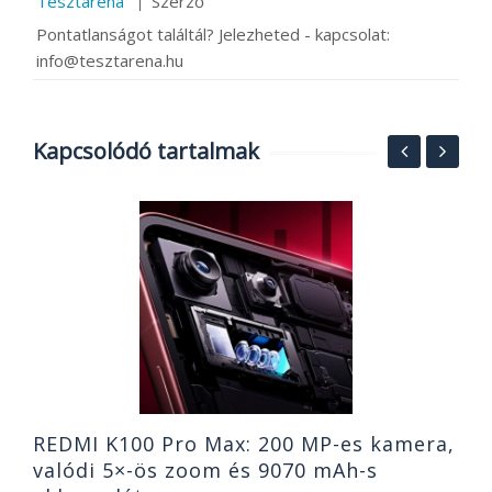
Tesztaréna
Szerző
Pontatlanságot találtál? Jelezheted - kapcsolat:
info@tesztarena.hu
Kapcsolódó tartalmak
MI
A
k
o
2
REDMI K100 Pro Max: 200 MP-es kamera,
valódi 5×-ös zoom és 9070 mAh-s