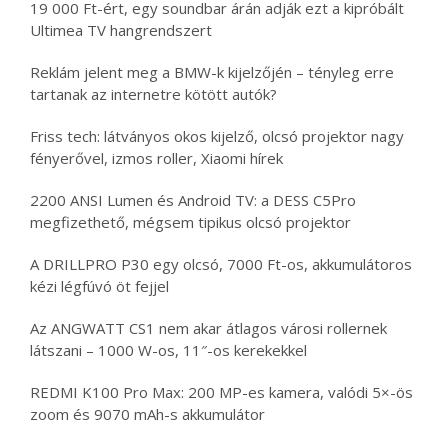
19 000 Ft-ért, egy soundbar árán adják ezt a kipróbált
Ultimea TV hangrendszert
Reklám jelent meg a BMW-k kijelzőjén – tényleg erre
tartanak az internetre kötött autók?
Friss tech: látványos okos kijelző, olcsó projektor nagy
fényerővel, izmos roller, Xiaomi hírek
2200 ANSI Lumen és Android TV: a DESS C5Pro
megfizethető, mégsem tipikus olcsó projektor
A DRILLPRO P30 egy olcsó, 7000 Ft-os, akkumulátoros
kézi légfúvó öt fejjel
Az ANGWATT CS1 nem akar átlagos városi rollernek
látszani – 1000 W-os, 11″-os kerekekkel
REDMI K100 Pro Max: 200 MP-es kamera, valódi 5×-ös
zoom és 9070 mAh-s akkumulátor