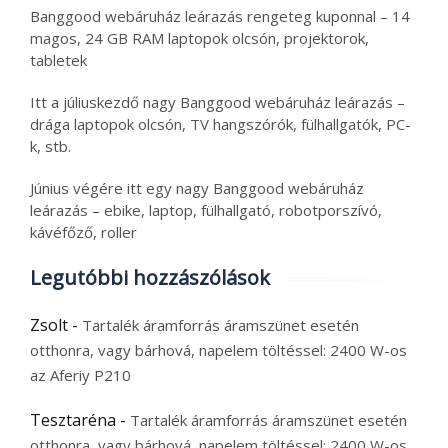
Banggood webáruház leárazás rengeteg kuponnal – 14
magos, 24 GB RAM laptopok olcsón, projektorok,
tabletek
Itt a júliuskezdő nagy Banggood webáruház leárazás –
drága laptopok olcsón, TV hangszórók, fülhallgatók, PC-
k, stb.
Június végére itt egy nagy Banggood webáruház
leárazás – ebike, laptop, fülhallgató, robotporszívó,
kávéfőző, roller
Legutóbbi hozzászólások
Zsolt
-
Tartalék áramforrás áramszünet esetén
otthonra, vagy bárhová, napelem töltéssel: 2400 W-os
az Aferiy P210
Tesztaréna
-
Tartalék áramforrás áramszünet esetén
otthonra, vagy bárhová, napelem töltéssel: 2400 W-os