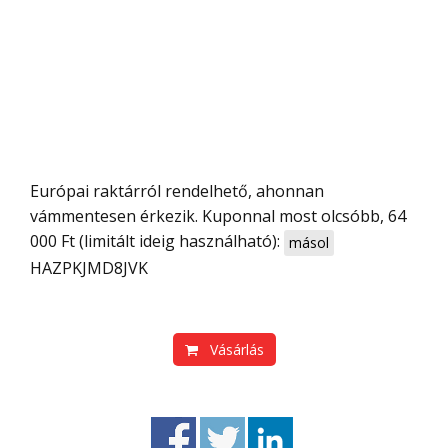
Európai raktárról rendelhető, ahonnan
vámmentesen érkezik. Kuponnal most olcsóbb, 64
000 Ft (limitált ideig használható):
másol
HAZPKJMD8JVK
Vásárlás