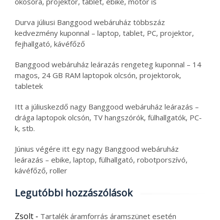
okosóra, projektor, tablet, ebike, motor is
Durva júliusi Banggood webáruház többszáz
kedvezmény kuponnal – laptop, tablet, PC, projektor,
fejhallgató, kávéfőző
Banggood webáruház leárazás rengeteg kuponnal – 14
magos, 24 GB RAM laptopok olcsón, projektorok,
tabletek
Itt a júliuskezdő nagy Banggood webáruház leárazás –
drága laptopok olcsón, TV hangszórók, fülhallgatók, PC-
k, stb.
Június végére itt egy nagy Banggood webáruház
leárazás – ebike, laptop, fülhallgató, robotporszívó,
kávéfőző, roller
Legutóbbi hozzászólások
Zsolt
-
Tartalék áramforrás áramszünet esetén