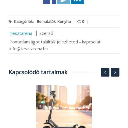
Kategóriák:
Bemutatók
,
Konyha
|
0
|
Tesztaréna
Szerző
Pontatlanságot találtál? Jelezheted - kapcsolat:
info@tesztarena.hu
Kapcsolódó tartalmak
M
h
á
p
2