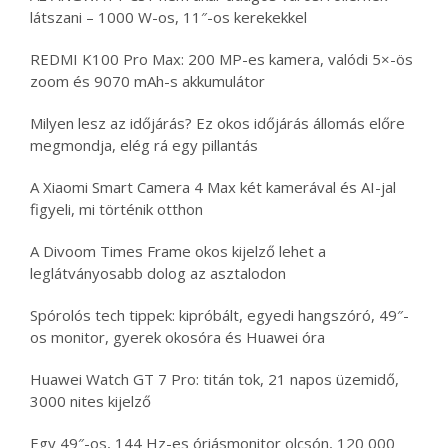
látszani – 1000 W-os, 11″-os kerekekkel
REDMI K100 Pro Max: 200 MP-es kamera, valódi 5×-ös
zoom és 9070 mAh-s akkumulátor
Milyen lesz az időjárás? Ez okos időjárás állomás előre
megmondja, elég rá egy pillantás
A Xiaomi Smart Camera 4 Max két kamerával és AI-jal
figyeli, mi történik otthon
A Divoom Times Frame okos kijelző lehet a
leglátványosabb dolog az asztalodon
Spórolós tech tippek: kipróbált, egyedi hangszóró, 49″-
os monitor, gyerek okosóra és Huawei óra
Huawei Watch GT 7 Pro: titán tok, 21 napos üzemidő,
3000 nites kijelző
Egy 49″-os, 144 Hz-es óriásmonitor olcsón, 120 000