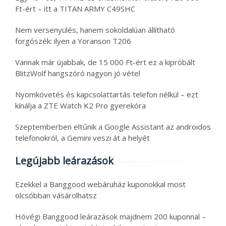
Ft-ért – itt a TITAN ARMY C49SHC
Nem versenyülés, hanem sokoldalúan állítható
forgószék: ilyen a Yoranson T206
Vannak már újabbak, de 15 000 Ft-ért ez a kipróbált
BlitzWolf hangszóró nagyon jó vétel
Nyomkövetés és kapcsolattartás telefon nélkül – ezt
kínálja a ZTE Watch K2 Pro gyerekóra
Szeptemberben eltűnik a Google Assistant az androidos
telefonokról, a Gemini veszi át a helyét
Legújabb leárazások
Ezekkel a Banggood webáruház kuponokkal most
olcsóbban vásárolhatsz
Hóvégi Banggood leárazások majdnem 200 kuponnal –