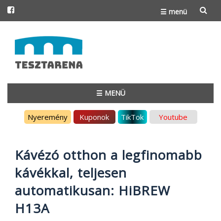
☰ menü
Skip
to
content
☰ MENÜ
Skip
Nyeremény
Kuponok
TikTok
Youtube
to
content
Kávézó otthon a legfinomabb
kávékkal, teljesen
automatikusan: HiBREW
H13A