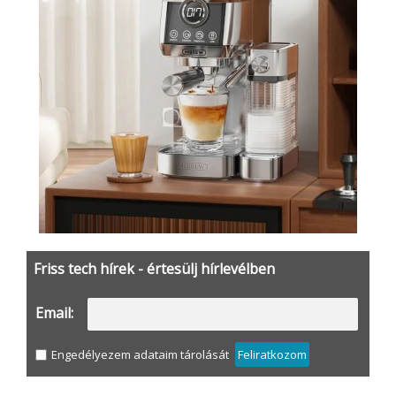
Friss tech hírek - értesülj hírlevélben
Email:
Engedélyezem adataim tárolását
Feliratkozom