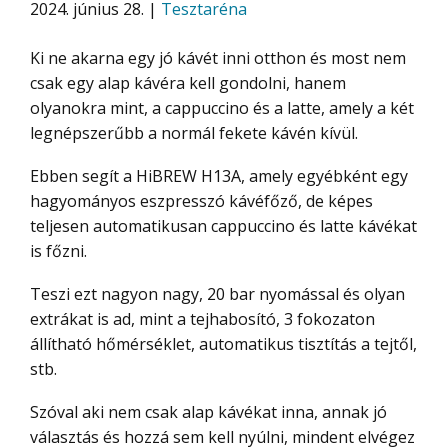
2024. június 28. |
Tesztaréna
Ki ne akarna egy jó kávét inni otthon és most nem
csak egy alap kávéra kell gondolni, hanem
olyanokra mint, a cappuccino és a latte, amely a két
legnépszerűbb a normál fekete kávén kívül.
Ebben segít a HiBREW H13A, amely egyébként egy
hagyományos eszpresszó kávéfőző, de képes
teljesen automatikusan cappuccino és latte kávékat
is főzni.
Teszi ezt nagyon nagy, 20 bar nyomással és olyan
extrákat is ad, mint a tejhabosító, 3 fokozaton
állítható hőmérséklet, automatikus tisztítás a tejtől,
stb.
Szóval aki nem csak alap kávékat inna, annak jó
választás és hozzá sem kell nyúlni, mindent elvégez