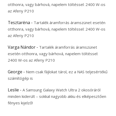
otthonra, vagy bárhová, napelem töltéssel: 2400 W-os
az Aferiy P210
Tesztaréna
-
Tartalék áramforrás áramszünet esetén
otthonra, vagy bárhová, napelem töltéssel: 2400 W-os
az Aferiy P210
Varga Nándor
-
Tartalék áramforrás áramszünet
esetén otthonra, vagy bárhová, napelem töltéssel:
2400 W-os az Aferiy P210
George
-
Nem csak fájlokat tárol, ez a NAS teljesértékű
számítógép is
Leslie
-
A Samsung Galaxy Watch Ultra 2 okosóráról
minden kiderült – sokkal nagyobb akku és elképesztően
fényes kijelző!