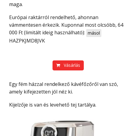
maga.
Európai raktárról rendelhető, ahonnan
vámmentesen érkezik. Kuponnal most olcsóbb, 64
000 Ft (limitált ideig használható):
másol
HAZPKJMD8JVK
Vásárlás
Egy fém házzal rendelkező kávéfőzőről van szó,
amely kifejezetten jól néz ki.
Kijelzője is van és levehető tej tartálya.