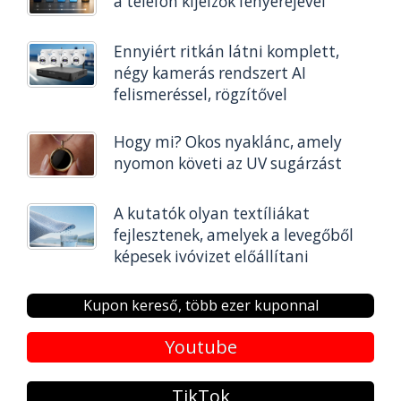
a telefon kijelzők fényerejével
Ennyiért ritkán látni komplett,
négy kamerás rendszert AI
felismeréssel, rögzítővel
Hogy mi? Okos nyaklánc, amely
nyomon követi az UV sugárzást
A kutatók olyan textíliákat
fejlesztenek, amelyek a levegőből
képesek ivóvizet előállítani
Kupon kereső, több ezer kuponnal
Youtube
TikTok