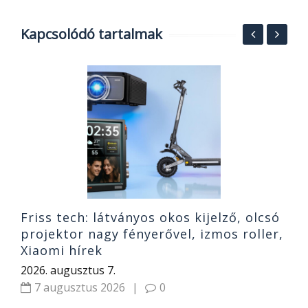
Kapcsolódó tartalmak
S
h
o
2
Friss tech: látványos okos kijelző, olcsó
projektor nagy fényerővel, izmos roller,
Xiaomi hírek
2026. augusztus 7.
7 augusztus 2026
|
0