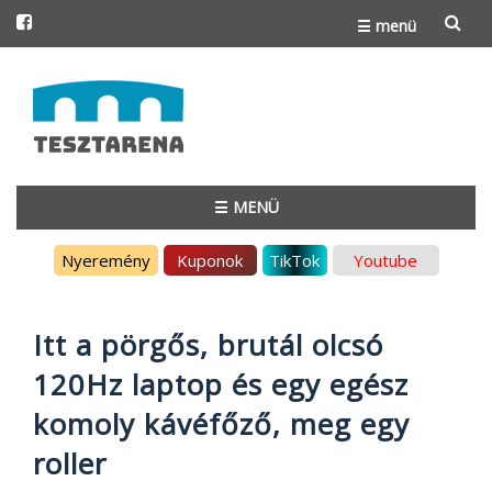
☰ menü
Skip
to
content
☰ MENÜ
Skip
Nyeremény
Kuponok
TikTok
Youtube
to
content
Itt a pörgős, brutál olcsó
120Hz laptop és egy egész
komoly kávéfőző, meg egy
roller