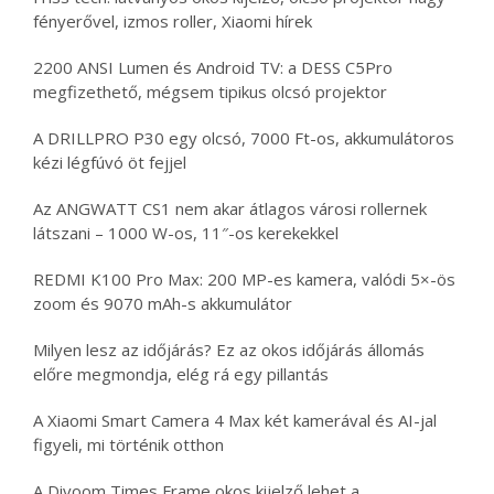
fényerővel, izmos roller, Xiaomi hírek
2200 ANSI Lumen és Android TV: a DESS C5Pro
megfizethető, mégsem tipikus olcsó projektor
A DRILLPRO P30 egy olcsó, 7000 Ft-os, akkumulátoros
kézi légfúvó öt fejjel
Az ANGWATT CS1 nem akar átlagos városi rollernek
látszani – 1000 W-os, 11″-os kerekekkel
REDMI K100 Pro Max: 200 MP-es kamera, valódi 5×-ös
zoom és 9070 mAh-s akkumulátor
Milyen lesz az időjárás? Ez az okos időjárás állomás
előre megmondja, elég rá egy pillantás
A Xiaomi Smart Camera 4 Max két kamerával és AI-jal
figyeli, mi történik otthon
A Divoom Times Frame okos kijelző lehet a