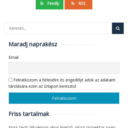
Feedly
RSS
Maradj naprakész
Email
Feliratkozom a hírlevélre és engedélyt adok az adataim
tárolására ezen az űrlapon keresztül
Friss tartalmak
Friss tech: látványos okos kijelző, olcsó projektor nagy