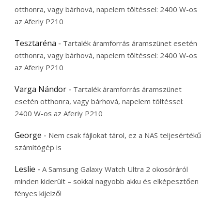
otthonra, vagy bárhová, napelem töltéssel: 2400 W-os
az Aferiy P210
Tesztaréna
-
Tartalék áramforrás áramszünet esetén
otthonra, vagy bárhová, napelem töltéssel: 2400 W-os
az Aferiy P210
Varga Nándor
-
Tartalék áramforrás áramszünet
esetén otthonra, vagy bárhová, napelem töltéssel:
2400 W-os az Aferiy P210
George
-
Nem csak fájlokat tárol, ez a NAS teljesértékű
számítógép is
Leslie
-
A Samsung Galaxy Watch Ultra 2 okosóráról
minden kiderült – sokkal nagyobb akku és elképesztően
fényes kijelző!