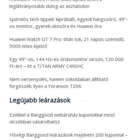
leglátványosabb dolog az asztalodon
Spórolós tech tippek: kipróbált, egyedi hangszóró, 49″-
os monitor, gyerek okosóra és Huawei óra
Huawei Watch GT 7 Pro: titán tok, 21 napos üzemidő,
3000 nites kijelző
Egy 49″-os, 144 Hz-es óriásmonitor olcsón, 120 000
Ft-ért – itt a TITAN ARMY C49SHC
Nem versenyülés, hanem sokoldalúan állítható
forgószék: ilyen a Yoranson T206
Legújabb leárazások
Ezekkel a Banggood webáruház kuponokkal most
olcsóbban vásárolhatsz
Hóvégi Banggood leárazások majdnem 200 kuponnal –