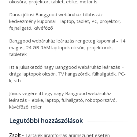
okosóra, projektor, tablet, ebike, motor is
Durva júliusi Banggood webáruház többszáz
kedvezmény kuponnal – laptop, tablet, PC, projektor,
fejhallgató, kávéfőző
Banggood webáruház leárazás rengeteg kuponnal – 14
magos, 24 GB RAM laptopok olcsón, projektorok,
tabletek
Itt a júliuskezdő nagy Banggood webáruház leárazás –
drága laptopok olcsón, TV hangszórók, fülhallgatók, PC-
k, stb.
Június végére itt egy nagy Banggood webáruház
leárazás – ebike, laptop, fülhallgató, robotporszívó,
kávéfőző, roller
Legutóbbi hozzászólások
Zsolt
-
Tartalék áramforrás áramszünet esetén