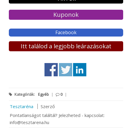
Kuponok
Facebook
Itt találod a legjobb leárazásokat
Kategóriák:
Egyéb
|
0
|
Tesztaréna
Szerző
Pontatlanságot találtál? Jelezheted - kapcsolat:
info@tesztarena.hu