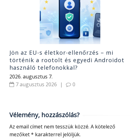
k
2
Jön az EU-s életkor-ellenőrzés – mi
történik a rootolt és egyedi Androidot
használó telefonokkal?
2026. augusztus 7.
7 augusztus 2026
|
0
Vélemény, hozzászólás?
Az email címet nem tesszük közzé.
A kötelező
mezőket
*
karakterrel jelöljük.