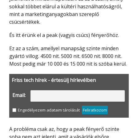
sokkal többet elárul a kültéri használhatóságról,
mint a marketinganyagokban szereplő
csúcsértékek.
És itt érünk el a peak (vagyis csúcs) fényerőhöz.
Ez az a szám, amellyel manapság szinte minden
gyártó villog. 4500 nit. 5000 nit. 6500 nit. 8000 nit.
Most pedig már 10 000 és 15 000 nit is szóba kerül.
Friss tech hírek - értesülj hírlevélben
Email:
Engedélyezem adataim tárolását
Feliratkozom
A probléma csak az, hogy a peak fényerő szinte
soha nem azt jelenti, amit a vásárlók elsőre