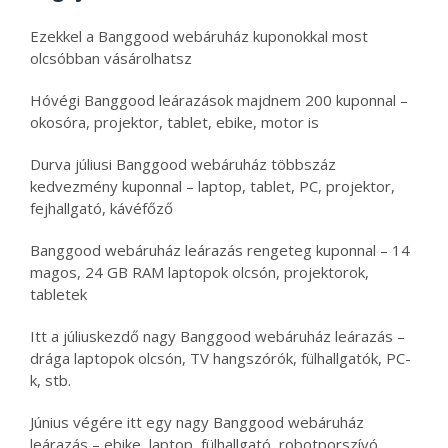
Ezekkel a Banggood webáruház kuponokkal most
olcsóbban vásárolhatsz
Hóvégi Banggood leárazások majdnem 200 kuponnal –
okosóra, projektor, tablet, ebike, motor is
Durva júliusi Banggood webáruház többszáz
kedvezmény kuponnal – laptop, tablet, PC, projektor,
fejhallgató, kávéfőző
Banggood webáruház leárazás rengeteg kuponnal – 14
magos, 24 GB RAM laptopok olcsón, projektorok,
tabletek
Itt a júliuskezdő nagy Banggood webáruház leárazás –
drága laptopok olcsón, TV hangszórók, fülhallgatók, PC-
k, stb.
Június végére itt egy nagy Banggood webáruház
leárazás – ebike, laptop, fülhallgató, robotporszívó,