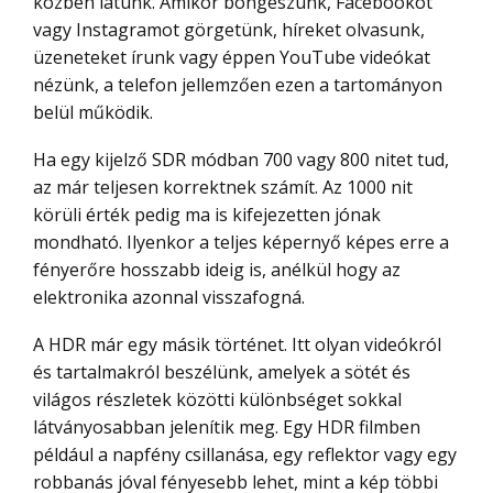
közben látunk. Amikor böngészünk, Facebookot
vagy Instagramot görgetünk, híreket olvasunk,
üzeneteket írunk vagy éppen YouTube videókat
nézünk, a telefon jellemzően ezen a tartományon
belül működik.
Ha egy kijelző SDR módban 700 vagy 800 nitet tud,
az már teljesen korrektnek számít. Az 1000 nit
körüli érték pedig ma is kifejezetten jónak
mondható. Ilyenkor a teljes képernyő képes erre a
fényerőre hosszabb ideig is, anélkül hogy az
elektronika azonnal visszafogná.
A HDR már egy másik történet. Itt olyan videókról
és tartalmakról beszélünk, amelyek a sötét és
világos részletek közötti különbséget sokkal
látványosabban jelenítik meg. Egy HDR filmben
például a napfény csillanása, egy reflektor vagy egy
robbanás jóval fényesebb lehet, mint a kép többi