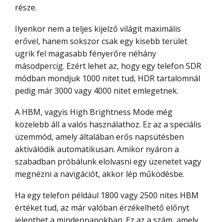
része.
Ilyenkor nem a teljes kijelző világít maximális
erővel, hanem sokszor csak egy kisebb terület
ugrik fel magasabb fényerőre néhány
másodpercig. Ezért lehet az, hogy egy telefon SDR
módban mondjuk 1000 nitet tud, HDR tartalomnál
pedig már 3000 vagy 4000 nitet emlegetnek.
A HBM, vagyis High Brightness Mode még
közelebb áll a valós használathoz. Ez az a speciális
üzemmód, amely általában erős napsütésben
aktiválódik automatikusan. Amikor nyáron a
szabadban próbálunk elolvasni egy üzenetet vagy
megnézni a navigációt, akkor lép működésbe.
Ha egy telefon például 1800 vagy 2500 nites HBM
értéket tud, az már valóban érzékelhető előnyt
jelenthet a mindennapokban. Ez az a szám, amely