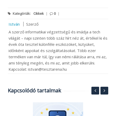
Kategóriák:
Cikkek
|
0
|
István
Szerző
A szerző informatikai végzettségű és imádja a tech
világát – napi szinten több száz hírt néz át, értékel ki és
évek óta tesztel különféle eszközöket, kütyüket,
időnként appokat és szolgáltatásokat. Több ezer
terméken van már túl, így van némi rálátása arra, mi az,
ami tényleg megéri, és mi az, amit jobb elkerülni.
Kapcsolat: istvan@tesztarena.hu
Kapcsolódó tartalmak
R
t