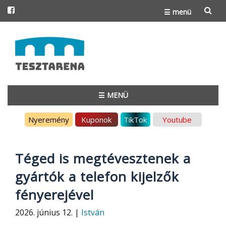
☰ menü
Skip
to
content
☰ MENÜ
Skip
Nyeremény
Kuponok
TikTok
Youtube
to
content
Téged is megtévesztenek a
gyártók a telefon kijelzők
fényerejével
2026. június 12. |
István