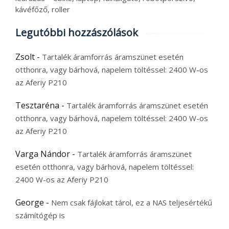
kávéfőző, roller
Legutóbbi hozzászólások
Zsolt
-
Tartalék áramforrás áramszünet esetén
otthonra, vagy bárhová, napelem töltéssel: 2400 W-os
az Aferiy P210
Tesztaréna
-
Tartalék áramforrás áramszünet esetén
otthonra, vagy bárhová, napelem töltéssel: 2400 W-os
az Aferiy P210
Varga Nándor
-
Tartalék áramforrás áramszünet
esetén otthonra, vagy bárhová, napelem töltéssel:
2400 W-os az Aferiy P210
George
-
Nem csak fájlokat tárol, ez a NAS teljesértékű
számítógép is