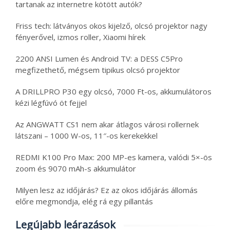
tartanak az internetre kötött autók?
Friss tech: látványos okos kijelző, olcsó projektor nagy
fényerővel, izmos roller, Xiaomi hírek
2200 ANSI Lumen és Android TV: a DESS C5Pro
megfizethető, mégsem tipikus olcsó projektor
A DRILLPRO P30 egy olcsó, 7000 Ft-os, akkumulátoros
kézi légfúvó öt fejjel
Az ANGWATT CS1 nem akar átlagos városi rollernek
látszani – 1000 W-os, 11″-os kerekekkel
REDMI K100 Pro Max: 200 MP-es kamera, valódi 5×-ös
zoom és 9070 mAh-s akkumulátor
Milyen lesz az időjárás? Ez az okos időjárás állomás
előre megmondja, elég rá egy pillantás
Legújabb leárazások