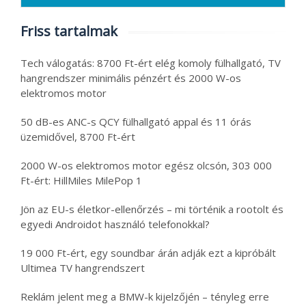
Friss tartalmak
Tech válogatás: 8700 Ft-ért elég komoly fülhallgató, TV
hangrendszer minimális pénzért és 2000 W-os
elektromos motor
50 dB-es ANC-s QCY fülhallgató appal és 11 órás
üzemidővel, 8700 Ft-ért
2000 W-os elektromos motor egész olcsón, 303 000
Ft-ért: HillMiles MilePop 1
Jön az EU-s életkor-ellenőrzés – mi történik a rootolt és
egyedi Androidot használó telefonokkal?
19 000 Ft-ért, egy soundbar árán adják ezt a kipróbált
Ultimea TV hangrendszert
Reklám jelent meg a BMW-k kijelzőjén – tényleg erre