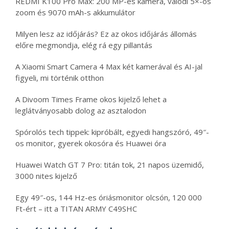
REDMI K100 Pro Max: 200 MP-es kamera, valódi 5×-ös
zoom és 9070 mAh-s akkumulátor
Milyen lesz az időjárás? Ez az okos időjárás állomás
előre megmondja, elég rá egy pillantás
A Xiaomi Smart Camera 4 Max két kamerával és AI-jal
figyeli, mi történik otthon
A Divoom Times Frame okos kijelző lehet a
leglátványosabb dolog az asztalodon
Spórolós tech tippek: kipróbált, egyedi hangszóró, 49″-
os monitor, gyerek okosóra és Huawei óra
Huawei Watch GT 7 Pro: titán tok, 21 napos üzemidő,
3000 nites kijelző
Egy 49″-os, 144 Hz-es óriásmonitor olcsón, 120 000
Ft-ért – itt a TITAN ARMY C49SHC