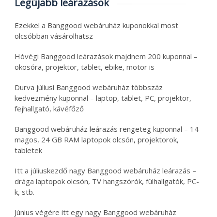
Legújabb leárazások
Ezekkel a Banggood webáruház kuponokkal most
olcsóbban vásárolhatsz
Hóvégi Banggood leárazások majdnem 200 kuponnal –
okosóra, projektor, tablet, ebike, motor is
Durva júliusi Banggood webáruház többszáz
kedvezmény kuponnal – laptop, tablet, PC, projektor,
fejhallgató, kávéfőző
Banggood webáruház leárazás rengeteg kuponnal – 14
magos, 24 GB RAM laptopok olcsón, projektorok,
tabletek
Itt a júliuskezdő nagy Banggood webáruház leárazás –
drága laptopok olcsón, TV hangszórók, fülhallgatók, PC-
k, stb.
Június végére itt egy nagy Banggood webáruház