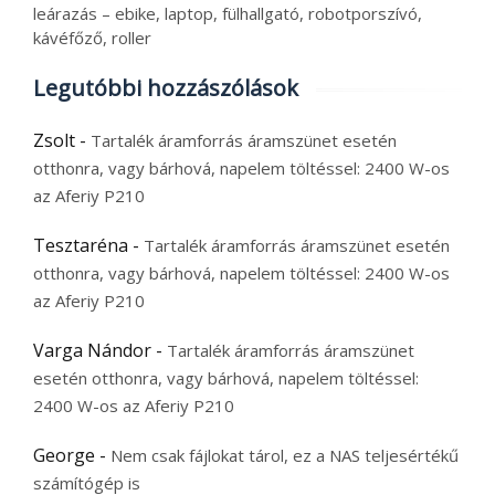
leárazás – ebike, laptop, fülhallgató, robotporszívó,
kávéfőző, roller
Legutóbbi hozzászólások
Zsolt
-
Tartalék áramforrás áramszünet esetén
otthonra, vagy bárhová, napelem töltéssel: 2400 W-os
az Aferiy P210
Tesztaréna
-
Tartalék áramforrás áramszünet esetén
otthonra, vagy bárhová, napelem töltéssel: 2400 W-os
az Aferiy P210
Varga Nándor
-
Tartalék áramforrás áramszünet
esetén otthonra, vagy bárhová, napelem töltéssel:
2400 W-os az Aferiy P210
George
-
Nem csak fájlokat tárol, ez a NAS teljesértékű
számítógép is