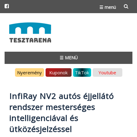
☰ menü
Skip
to
content
☰ MENÜ
Skip
Nyeremény
Kuponok
TikTok
Youtube
to
content
InfiRay NV2 autós éjjellátó
rendszer mesterséges
intelligenciával és
ütközésjelzéssel