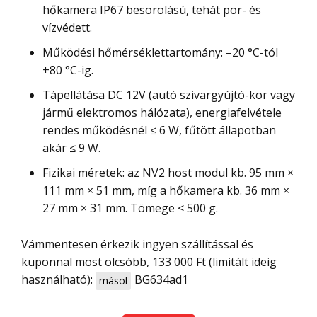
hőkamera IP67 besorolású, tehát por- és
vízvédett.
Működési hőmérséklettartomány: –20 °C-tól
+80 °C-ig.
Tápellátása DC 12V (autó szivargyújtó-kör vagy
jármű elektromos hálózata), energiafelvétele
rendes működésnél ≤ 6 W, fűtött állapotban
akár ≤ 9 W.
Fizikai méretek: az NV2 host modul kb. 95 mm ×
111 mm × 51 mm, míg a hőkamera kb. 36 mm ×
27 mm × 31 mm. Tömege < 500 g.
Vámmentesen érkezik ingyen szállítással és
kuponnal most olcsóbb, 133 000 Ft (limitált ideig
használható):
BG634ad1
másol