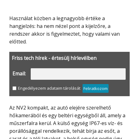
Használat közben a legnagyobb értéke a
hangjelzés: ha nem nézel pont a kijelzőre, a
rendszer akkor is figyelmeztet, hogy valami van
előtted.
Friss tech hírek - értesülj hírlevélben
Email:
Engedélyezem adataim tárolását
Feliratkozom
Az NV2 kompakt, az autó elejére szerelhető
hőkamerából és egy beltéri egységből áll, amely a
műszerfalra kerül. A külső egység IP67-es víz- és
porállósággal rendelkezik, tehát bírja az esőt, a
sarat és a téli latyakot, a belső egység pedig úgy