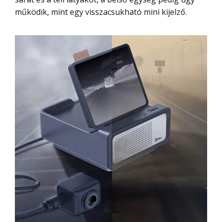
működik, mint egy visszacsukható mini kijelző.