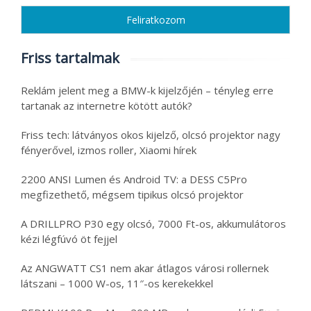
Friss tartalmak
Reklám jelent meg a BMW-k kijelzőjén – tényleg erre
tartanak az internetre kötött autók?
Friss tech: látványos okos kijelző, olcsó projektor nagy
fényerővel, izmos roller, Xiaomi hírek
2200 ANSI Lumen és Android TV: a DESS C5Pro
megfizethető, mégsem tipikus olcsó projektor
A DRILLPRO P30 egy olcsó, 7000 Ft-os, akkumulátoros
kézi légfúvó öt fejjel
Az ANGWATT CS1 nem akar átlagos városi rollernek
látszani – 1000 W-os, 11″-os kerekekkel