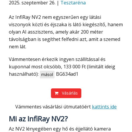
2025. szeptember 26. |
Tesztaréna
Az InfiRay NV2 nem egyszerűen egy látási
viszonyok közti és éjszaka is látó kiegészítő, hanem
olyan AI asszisztens, amely akár 200 méter
távolságban is segíthet felfedni azt, amit a szemed
nem lát.
Vámmentesen érkezik ingyen szállítással és
kuponnal most olcsóbb, 133 000 Ft (limitált ideig
használható):
BG634ad1
másol
Vásárlás
Vámmentes vásárlási útmutatóért
kattints ide
Mi az InfiRay NV2?
Az NV2 lényegében egy hő és éjjellátó kamera