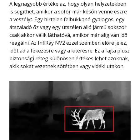
A legnagyobb értéke az, hogy olyan helyzetekben
is segíthet, amikor a sofőr már későn venné észre
a veszélyt. Egy hirtelen felbukkanó gyalogos, egy
átszaladó őz vagy egy útszélen álló jármű sokszor
csak akkor válik láthatóvá, amikor már alig van idő
reagálni. Az InfiRay NV2 ezzel szemben előre jelez,
időt ad a fékezésre vagy a kitérésre. Ez a fajta plusz
biztonsági réteg különösen értékes lehet azoknak,
akik sokat vezetnek sötétben vagy vidéki utakon.