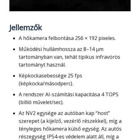
Jellemzők
A hőkamera felbontása 256 × 192 pixeles.
Működési hullámhossza az 8–14 µm
tartományban van, tehát tipikus infravörös
tartományt használ.
Képkockasebessége 25 fps
(képkocka/másodperc).
A rendszer AI-számítási kapacitása 4 TOPS
(billió művelet/sec).
Az NV2 egysége az autóban kap “host”
szerepet (a kijelző, vezérlő részekkel), míg a
tényleges hőkamera külső egység. Az autós
részegység IP54-es védelem alatt áll, míg a