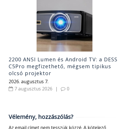
A
v
1
2
2200 ANSI Lumen és Android TV: a DESS
C5Pro megfizethető, mégsem tipikus
olcsó projektor
2026. augusztus 7.
7 augusztus 2026
|
0
Vélemény, hozzászólás?
Az email címet nem tesszük közzé.
A kötelező