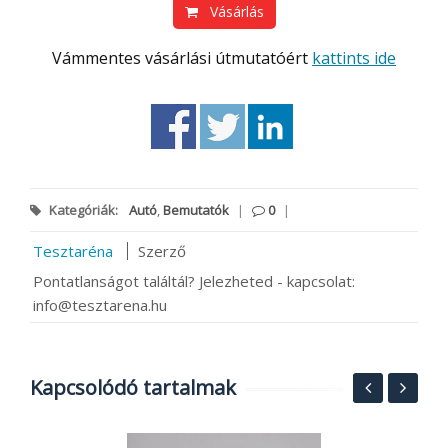
Vásárlás
Vámmentes vásárlási útmutatóért
kattints ide
Kategóriák:
Autó
,
Bemutatók
|
0
|
Tesztaréna
Szerző
Pontatlanságot találtál? Jelezheted - kapcsolat:
info@tesztarena.hu
Kapcsolódó tartalmak