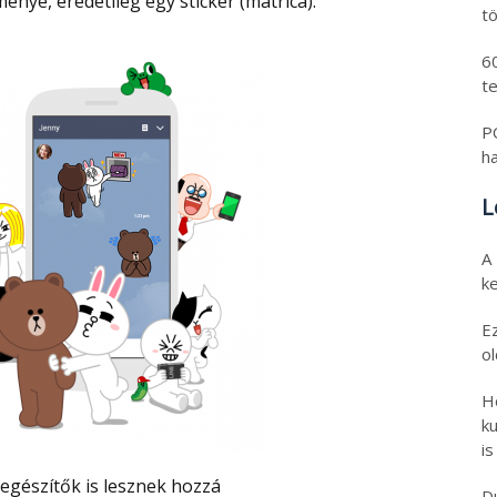
nye, eredetileg egy sticker (matrica):
tö
6
t
PO
h
L
A
k
E
o
H
ku
is
Kiegészítők is lesznek hozzá
D