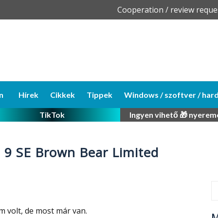
Skip
Cooperation / review reque
to
content
n
Hírek
Cikkek
Tippek
Windows / szoftver / har
TikTok
Ingyen vihető 🎁 nyerem
i 9 SE Brown Bear Limited
 volt, de most már van.
M