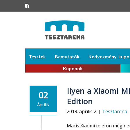
Skip
Tesztek
Bemutatók
Kedvezmény, kupo
to
content
Kuponok
Ilyen a Xiaomi M
02
Edition
Április
2019. április 2. |
Tesztaréna
Macis Xiaomi telefon még nem