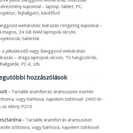
edvezmény kuponnal – laptop, tablet, PC,
ojektor, fejhallgató, kávéfőző
anggood webáruház leárazás rengeteg kuponnal –
4 magos, 24 GB RAM laptopok olcsón,
ojektorok, tabletek
tt a júliuskezdő nagy Banggood webáruház
eárazás – drága laptopok olcsón, TV hangszórók,
lhallgatók, PC-k, stb.
egutóbbi hozzászólások
solt
-
Tartalék áramforrás áramszünet esetén
tthonra, vagy bárhová, napelem töltéssel: 2400 W-
s az Aferiy P210
esztaréna
-
Tartalék áramforrás áramszünet
setén otthonra, vagy bárhová, napelem töltéssel: