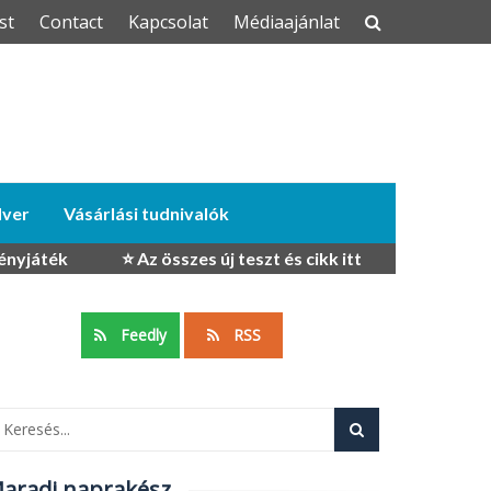
st
Contact
Kapcsolat
Médiaajánlat
dver
Vásárlási tudnivalók
ényjáték
⭐ Az összes új teszt és cikk itt
Feedly
RSS
aradj naprakész