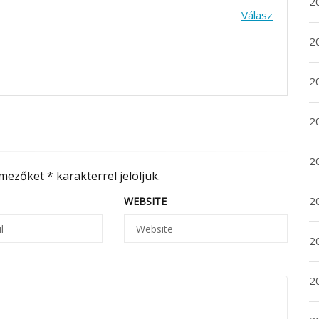
2
Válasz
2
2
2
20
 mezőket
*
karakterrel jelöljük.
20
WEBSITE
2
20