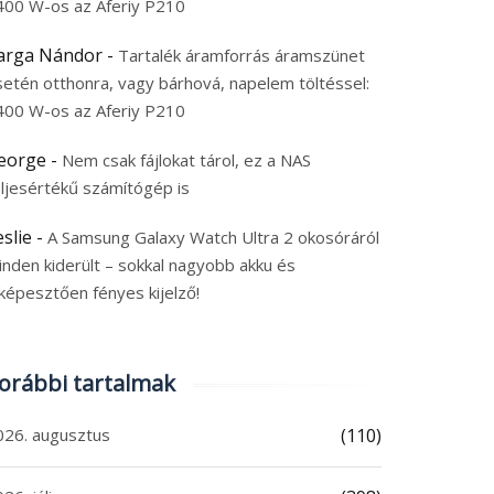
400 W-os az Aferiy P210
arga Nándor
-
Tartalék áramforrás áramszünet
setén otthonra, vagy bárhová, napelem töltéssel:
400 W-os az Aferiy P210
eorge
-
Nem csak fájlokat tárol, ez a NAS
eljesértékű számítógép is
eslie
-
A Samsung Galaxy Watch Ultra 2 okosóráról
inden kiderült – sokkal nagyobb akku és
képesztően fényes kijelző!
DMI 17 5G: hivatalos
REDMI K100 Pro Max: 2
rópai rajt nélkül már
MP-es kamera, valódi 5
orábbi tartalmak
pható a 7500 mAh-s
ös zoom és 9070 mAh-s
lefon és drága
akkumulátor
026. augusztus
(110)
6. augusztus 8.
2026. augusztus 7.
 augusztus 2026
|
0
7 augusztus 2026
|
0