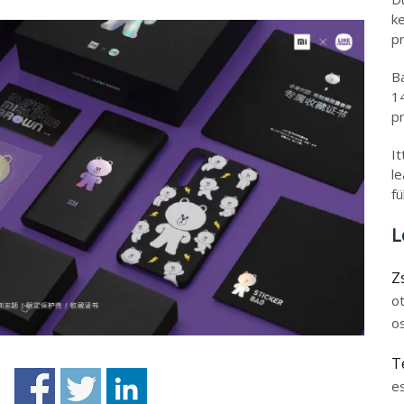
k
pr
B
1
pr
I
l
fü
L
Z
o
o
T
e