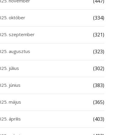
025. november
(447)
025. október
(334)
025. szeptember
(321)
025. augusztus
(323)
25. július
(302)
25. június
(383)
025. május
(365)
25. április
(403)