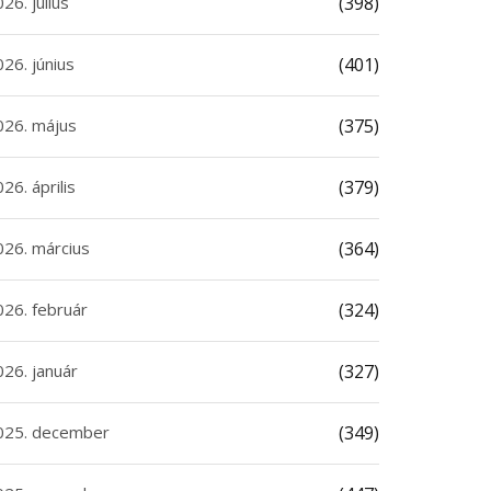
26. július
(398)
26. június
(401)
026. május
(375)
26. április
(379)
026. március
(364)
026. február
(324)
026. január
(327)
025. december
(349)