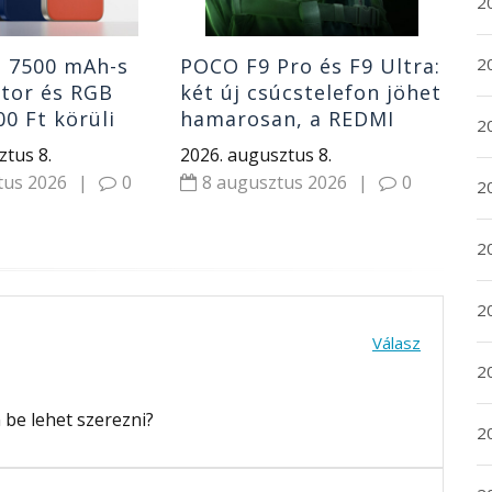
20
20
: 7500 mAh-s
POCO F9 Pro és F9 Ultra:
tor és RGB
két új csúcstelefon jöhet
00 Ft körüli
hamarosan, a REDMI
2
K100 után
ztus 8.
2026. augusztus 8.
tus 2026
|
0
8 augusztus 2026
|
0
20
2
2
Válasz
2
 be lehet szerezni?
2