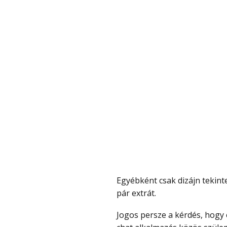
Egyébként csak dizájn tekintetében különbözik a Mi 9 SE-től és a szoftver is kapott
pár extrát.
Jogos persze a kérdés, hogy ez mégis micsoda, honnan jött? A Xiaomi és a LINE