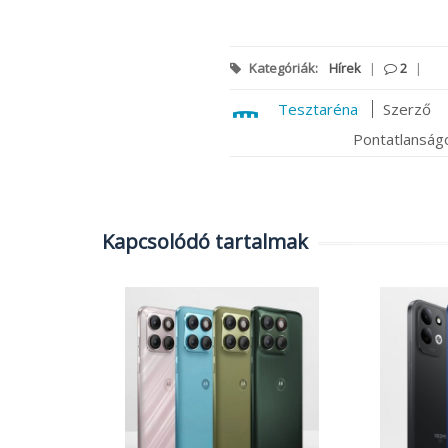
Kategóriák:
Hírek
|
2
|
Tesztaréna
Szerző
Pontatlanságo
Kapcsolódó tartalmak
 Max: 200
alódi 5×-
0 mAh-s
|
0