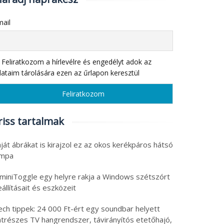
ail
Feliratkozom a hírlevélre és engedélyt adok az
ataim tárolására ezen az űrlapon keresztül
riss tartalmak
ját ábrákat is kirajzol ez az okos kerékpáros hátsó
ámpa
 miniToggle egy helyre rakja a Windows szétszórt
állításait és eszközeit
ech tippek: 24 000 Ft-ért egy soundbar helyett
atrészes TV hangrendszer, távirányítós etetőhajó,