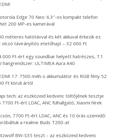
EDMI
otorola Edge 70 Neo: 6.3″-os kompakt telefon
öhet 200 MP-es kamerával
00 méteres hatótávval és két akkuval érkezik ez
 olcsó távirányítós etetőhajó – 32 000 Ft
4 000 Ft-ért egy soundbar helyett hatrészes, 7.1
V hangrendszer: ULTIMEA Aura A40
EDMI 17: 7500 mAh-s akkumulátor és RGB fény 52
0 Ft körüli ártól
api tech: az eszközeid kedvenc töltőjének tesztje
 7700 Ft-ért LDAC, ANC fülhallgató, Xiaomi hírek
lcsón, 7700 Ft-ért LDAC, ANC és 10 órás üzemidő:
ipróbáltuk a realme Buds T200-at
litzwolf BW-S35 teszt – az eszközeid kedvenc