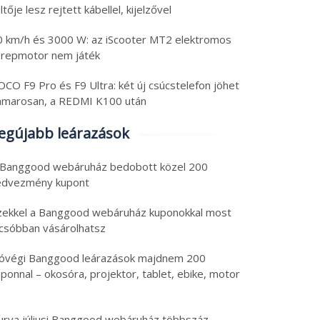
ltője lesz rejtett kábellel, kijelzővel
0 km/h és 3000 W: az iScooter MT2 elektromos
erepmotor nem játék
CO F9 Pro és F9 Ultra: két új csúcstelefon jöhet
amarosan, a REDMI K100 után
egújabb leárazások
 Banggood webáruház bedobott közel 200
edvezmény kupont
zekkel a Banggood webáruház kuponokkal most
lcsóbban vásárolhatsz
óvégi Banggood leárazások majdnem 200
ponnal – okosóra, projektor, tablet, ebike, motor
urva júliusi Banggood webáruház többszáz