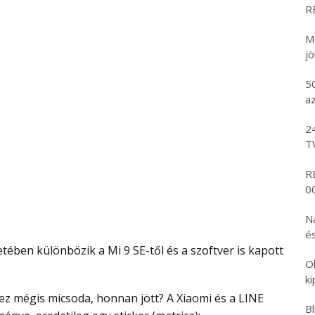
R
M
j
5
az
2
T
R
00
N
és
O
k
B