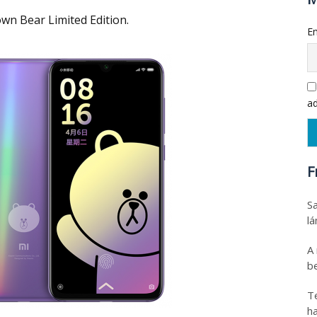
own Bear Limited Edition.
Em
ad
F
Sa
l
A
be
T
h