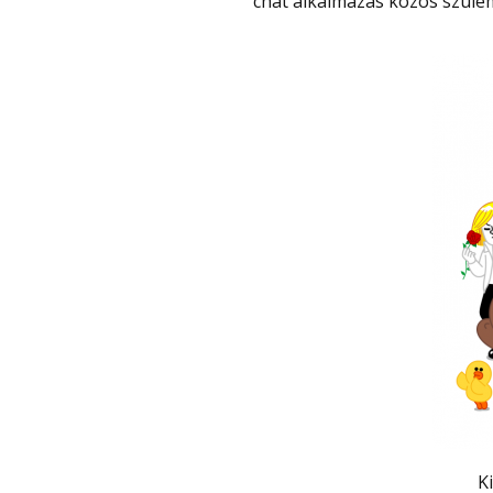
chat alkalmazás közös szülemé