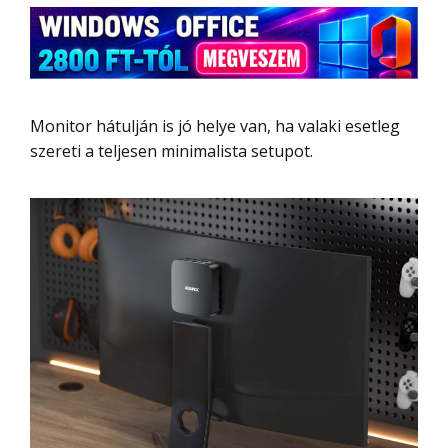
Monitor hátulján is jó helye van, ha valaki esetleg
szereti a teljesen minimalista setupot.