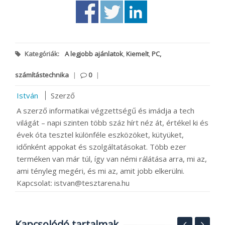
Kategóriák:
A legjobb ajánlatok
,
Kiemelt
,
PC,
számítástechnika
|
0
|
István
Szerző
A szerző informatikai végzettségű és imádja a tech
világát – napi szinten több száz hírt néz át, értékel ki és
évek óta tesztel különféle eszközöket, kütyüket,
időnként appokat és szolgáltatásokat. Több ezer
terméken van már túl, így van némi rálátása arra, mi az,
ami tényleg megéri, és mi az, amit jobb elkerülni.
Kapcsolat: istvan@tesztarena.hu
Kapcsolódó tartalmak