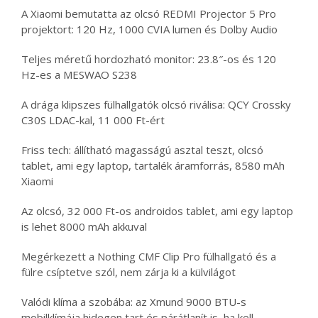
A Xiaomi bemutatta az olcsó REDMI Projector 5 Pro
projektort: 120 Hz, 1000 CVIA lumen és Dolby Audio
Teljes méretű hordozható monitor: 23.8″-os és 120
Hz-es a MESWAO S238
A drága klipszes fülhallgatók olcsó riválisa: QCY Crossky
C30S LDAC-kal, 11 000 Ft-ért
Friss tech: állítható magasságú asztal teszt, olcsó
tablet, ami egy laptop, tartalék áramforrás, 8580 mAh
Xiaomi
Az olcsó, 32 000 Ft-os androidos tablet, ami egy laptop
is lehet 8000 mAh akkuval
Megérkezett a Nothing CMF Clip Pro fülhallgató és a
fülre csíptetve szól, nem zárja ki a külvilágot
Valódi klíma a szobába: az Xmund 9000 BTU-s
mobilklímája hidegen tart és párátlanít is, ha kell