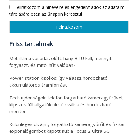
Feliratkozom a hírlevélre és engedélyt adok az adataim
tárolására ezen az űrlapon keresztül
Friss tartalmak
Mobilklíma vásárlás előtt: hány BTU kell, mennyit
fogyaszt, és mitől hűt valóban?
Power station kisokos: így válassz hordozható,
akkumulátoros áramforrást
Tech újdonságok: telefon forgatható kameragyűrűvel,
klipszes fülhallgatók olcsó riválisa és hordozható
monitor
Különleges dizájnt, forgatható kameragyűrűt és fizikai
exponálógombot kapott nubia Focus 2 Ultra 5G