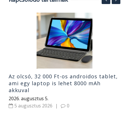
Á
W
P
2
Az olcsó, 32 000 Ft-os androidos tablet,
ami egy laptop is lehet 8000 mAh
akkuval
2026. augusztus 5.
5 augusztus 2026
|
0