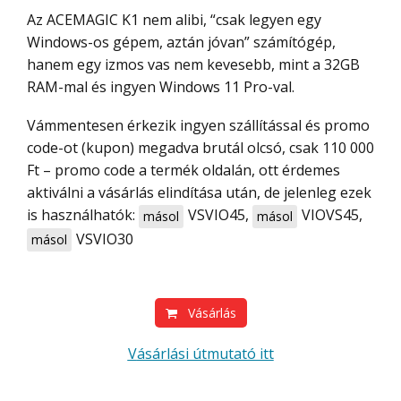
Az ACEMAGIC K1 nem alibi, “csak legyen egy
Windows-os gépem, aztán jóvan” számítógép,
hanem egy izmos vas nem kevesebb, mint a 32GB
RAM-mal és ingyen Windows 11 Pro-val.
Vámmentesen érkezik ingyen szállítással és promo
code-ot (kupon) megadva brutál olcsó, csak 110 000
Ft – promo code a termék oldalán, ott érdemes
aktiválni a vásárlás elindítása után, de jelenleg ezek
is használhatók:
VSVIO45
,
VIOVS45
,
másol
másol
VSVIO30
másol
Vásárlás
Vásárlási útmutató itt