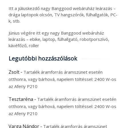
Itt a júliuskezdő nagy Banggood webáruház leárazás –
drága laptopok olcsón, TV hangszórók, fülhallgatók, PC-
k, stb.
Június végére itt egy nagy Banggood webáruház
leárazás – ebike, laptop, fülhallgató, robotporszívó,
kávéfőző, roller
Legutóbbi hozzászólások
Zsolt
-
Tartalék áramforrás áramszünet esetén
otthonra, vagy bárhová, napelem töltéssel: 2400 W-os
az Aferiy P210
Tesztaréna
-
Tartalék áramforrás áramszünet esetén
otthonra, vagy bárhová, napelem töltéssel: 2400 W-os
az Aferiy P210
Varga Nándor
-
Tartalék áramforrás áramszünet