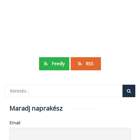
Feedly
RSS
Maradj naprakész
Email