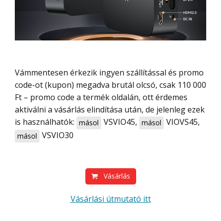
Vámmentesen érkezik ingyen szállítással és promo
code-ot (kupon) megadva brutál olcsó, csak 110 000
Ft – promo code a termék oldalán, ott érdemes
aktiválni a vásárlás elindítása után, de jelenleg ezek
is használhatók:
VSVIO45
,
VIOVS45
,
másol
másol
VSVIO30
másol
Vásárlás
Vásárlási útmutató itt