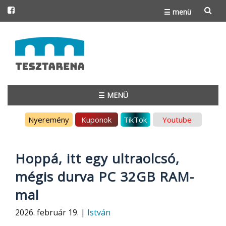
☰ menü
Skip
to
content
☰ MENÜ
Skip
Nyeremény
Kuponok
TikTok
Youtube
to
content
Hoppá, itt egy ultraolcsó,
mégis durva PC 32GB RAM-
mal
2026. február 19. |
István