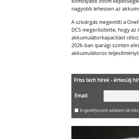
komolyabb zoom képességek 
nagyobb lehessen az akkumu
A szivárgás megemlíti a OnePlus Ace 6 Ultra modellt is, mint közvetlen riválist. A
DCS megerősítette, hogy az A
akkumulátorkapacitást céloz, 
2026-ban iparági szinten elin
akkumulátoros teljesítményt
Friss tech hírek - értesülj hí
Email:
Engedélyezem adataim tárolás