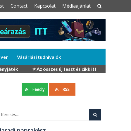
st
Contact
Kapcsolat
Médiaajánlat
dver
Vásárlási tudnivalók
ényjáték
⭐ Az összes új teszt és cikk itt
Feedly
RSS
aradj naprakész