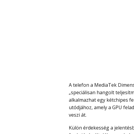
A telefon a MediaTek Dimensity 9500 platformra épül és a szivárgás egy
„speciálisan hangolt teljesít
alkalmazhat egy kétchipes fe
utódjához, amely a GPU felad
veszi át.
Külön érdekesség a jelentésben a „beépített ventilátor”, ami rendkívül ritka