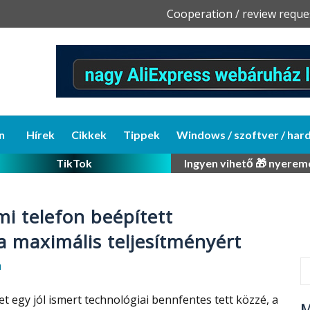
Skip
Cooperation / review reque
to
content
n
Hírek
Cikkek
Tippek
Windows / szoftver / har
TikTok
Ingyen vihető 🎁 nyerem
i telefon beépített
 a maximális teljesítményért
a
yet egy jól ismert technológiai bennfentes tett közzé, a
M