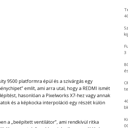
T
4
S
ki
Fu
3
8
és
Ol
ménychipet” említ, ami arra utal, hogy a REDMI ismét
t
lépítést, hasonlóan a Pixelworks X7-hez vagy annak
4
atok és a képkocka interpoláció egy részét külön
b
K
0