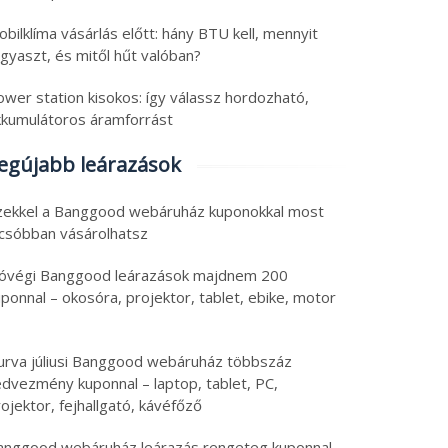
bilklíma vásárlás előtt: hány BTU kell, mennyit
gyaszt, és mitől hűt valóban?
ower station kisokos: így válassz hordozható,
kkumulátoros áramforrást
egújabb leárazások
zekkel a Banggood webáruház kuponokkal most
lcsóbban vásárolhatsz
óvégi Banggood leárazások majdnem 200
ponnal – okosóra, projektor, tablet, ebike, motor
urva júliusi Banggood webáruház többszáz
edvezmény kuponnal – laptop, tablet, PC,
ojektor, fejhallgató, kávéfőző
anggood webáruház leárazás rengeteg kuponnal –