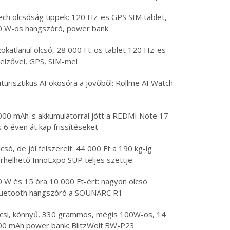
ech olcsóság tippek: 120 Hz-es GPS SIM tablet,
0 W-os hangszóró, power bank
zokatlanul olcsó, 28 000 Ft-os tablet 120 Hz-es
jelzővel, GPS, SIM-mel
turisztikus AI okosóra a jövőből: Rollme AI Watch
000 mAh-s akkumulátorral jött a REDMI Note 17
 6 éven át kap frissítéseket
csó, de jól felszerelt: 44 000 Ft a 190 kg-ig
erhelhető InnoExpo SUP teljes szettje
0 W és 15 óra 10 000 Ft-ért: nagyon olcsó
luetooth hangszóró a SOUNARC R1
icsi, könnyű, 330 grammos, mégis 100W-os, 14
00 mAh power bank: BlitzWolf BW-P23