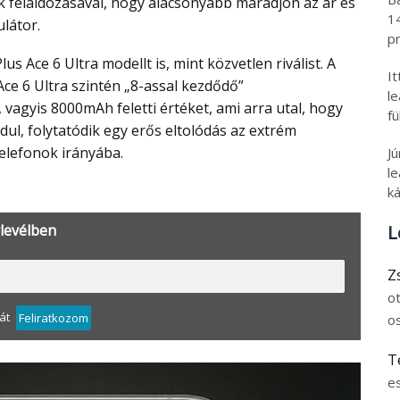
feláldozásával, hogy alacsonyabb maradjon az ár és
1
látor.
pr
I
ce 6 Ultra szintén „8-assal kezdődő”
l
vagyis 8000mAh feletti értéket, ami arra utal, hogy
fü
dul, folytatódik egy erős eltolódás az extrém
elefonok irányába.
J
le
ká
L
rlevélben
Z
o
át
Feliratkozom
o
T
e