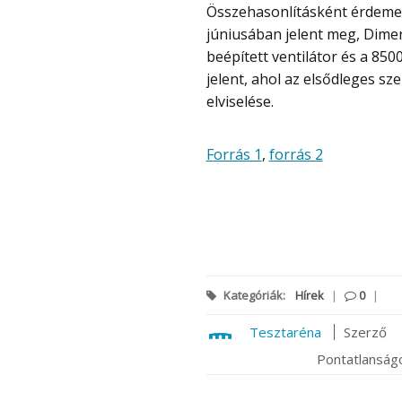
Összehasonlításként érdemes megemlíteni, hogy a REDMI K80 Ultra, amely 2025
júniusában jelent meg, Dimen
beépített ventilátor és a 85
jelent, ahol az elsődleges s
elviselése.
Forrás 1
,
forrás 2
Kategóriák:
Hírek
|
0
|
Tesztaréna
Szerző
Pontatlanságo