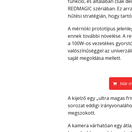
funkció, és általában csak de
REDMAGIC szériában. Ez arra 
hűtési stratégián, hogy tartó
A mérnöki prototípus jelenleg egy 8500mAh akkumulátort tesztel, és a gyártó célja
ennek további növelése. A re
a 100W-os vezetékes gyorstöl
valószínűséggel az univerzá
saját megoldása mellett.
Már me
A kijelző egy „ultra magas frissítési frekvenciájú” panel lesz, ami illeszkedik a K
sorozat eddigi irányvonaláho
megszokott.
A kamera várhatóan egy átlagos fő szenzor lesz, alap másodlagos kamerákkal, a