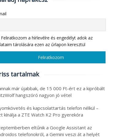
ail
Feliratkozom a hírlevélre és engedélyt adok az
ataim tárolására ezen az űrlapon keresztül
riss tartalmak
nnak már újabbak, de 15 000 Ft-ért ez a kipróbált
litzWolf hangszóró nagyon jó vétel
yomkövetés és kapcsolattartás telefon nélkül –
zt kínálja a ZTE Watch K2 Pro gyerekóra
zeptemberben eltűnik a Google Assistant az
droidos telefonokról, a Gemini veszi át a helyét