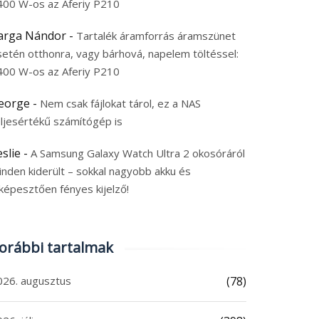
400 W-os az Aferiy P210
arga Nándor
-
Tartalék áramforrás áramszünet
setén otthonra, vagy bárhová, napelem töltéssel:
400 W-os az Aferiy P210
eorge
-
Nem csak fájlokat tárol, ez a NAS
eljesértékű számítógép is
eslie
-
A Samsung Galaxy Watch Ultra 2 okosóráról
inden kiderült – sokkal nagyobb akku és
képesztően fényes kijelző!
orábbi tartalmak
026. augusztus
(78)