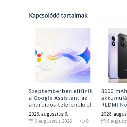
Kapcsolódó tartalmak
s 200 MP-
 a REDMI
|
0
Szeptemberben eltűnik
8000 mAh
a Google Assistant az
akkumulát
androidos telefonokról,
REDMI No
a Gemini veszi át a
át kap fr
2026. augusztus 6.
2026. augus
helyét
6 augusztus 2026
|
0
6 augusz