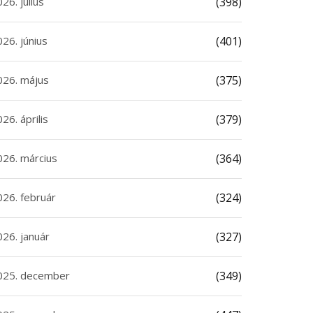
26. július
(398)
26. június
(401)
026. május
(375)
26. április
(379)
026. március
(364)
026. február
(324)
026. január
(327)
025. december
(349)