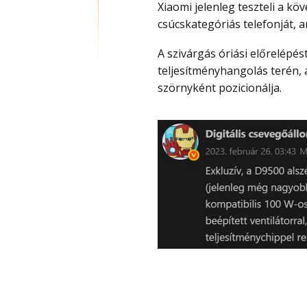
Xiaomi jelenleg teszteli a kö
csúcskategóriás telefonját,
A szivárgás óriási előrelépést emel ki az akkumulátortechnológia és a
teljesítményhangolás terén,
szörnyként pozicionálja.