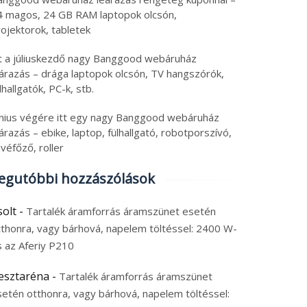
4 magos, 24 GB RAM laptopok olcsón,
ojektorok, tabletek
tt a júliuskezdő nagy Banggood webáruház
eárazás – drága laptopok olcsón, TV hangszórók,
lhallgatók, PC-k, stb.
únius végére itt egy nagy Banggood webáruház
árazás – ebike, laptop, fülhallgató, robotporszívó,
véfőző, roller
egutóbbi hozzászólások
solt
-
Tartalék áramforrás áramszünet esetén
tthonra, vagy bárhová, napelem töltéssel: 2400 W-
s az Aferiy P210
esztaréna
-
Tartalék áramforrás áramszünet
setén otthonra, vagy bárhová, napelem töltéssel: