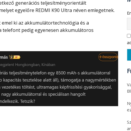
vetkező generációs teljesítményorientált
 amelyet egyelőre REDMI K90 Ultra néven emlegetnek.
Em
 a telefont pedig egyenesen akkumulátoros
ad
F
Va
B
N
e
S
an