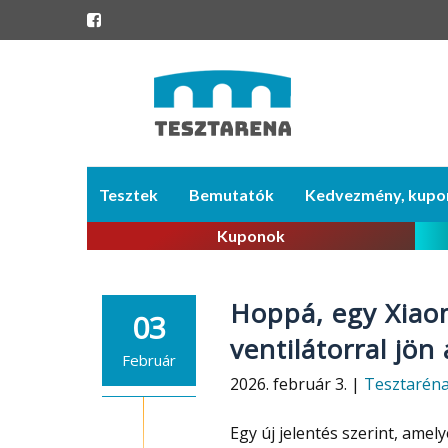
Skip
Tesztek
Bemutatók
Kedvezmény, kupo
to
content
Kuponok
Hoppá, egy Xiaom
03
ventilátorral jön
Február
2026. február 3. |
Tesztarén
Egy új jelentés szerint, amel