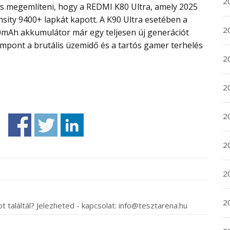
20
sity 9400+ lapkát kapott. A K90 Ultra esetében a
20
00mAh akkumulátor már egy teljesen új generációt
zempont a brutális üzemidő és a tartós gamer terhelés
2
20
2
2
2
2
t találtál? Jelezheted - kapcsolat: info@tesztarena.hu