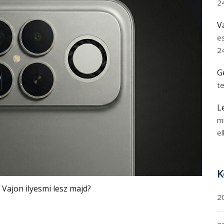
2
V
e
2
G
t
L
m
el
K
Vajon ilyesmi lesz majd?
2