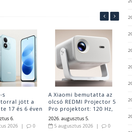
2
2
2
Me
CM
2
és 
nem
202
20
5
20
-s
A Xiaomi bemutatta az
2
orral jött a
olcsó REDMI Projector 5
te 17 és 6 éven
Pro projektort: 120 Hz,
issítéseket
1000 CVIA lumen és
20
ztus 6.
2026. augusztus 5.
Dolby Audio
tus 2026
|
0
5 augusztus 2026
|
0