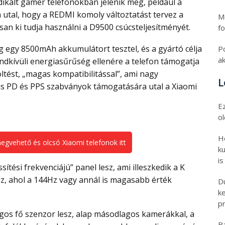
dikált gamer telefonokban jelenik meg, például a
utal, hogy a REDMI komoly változtatást tervez a
Mo
san ki tudja használni a D9500 csúcsteljesítményét.
fo
P
a
ndkívüli energiasűrűség ellenére a telefon támogatja
tést, „magas kompatibilitással”, ami nagy
L
lis PD és PPS szabványok támogatására utal a Xiaomi
E
o
H
gvehető és olcsó Xiaomi telefonok itt
ku
is
z, ahol a 144Hz vagy annál is magasabb érték
D
k
pr
B