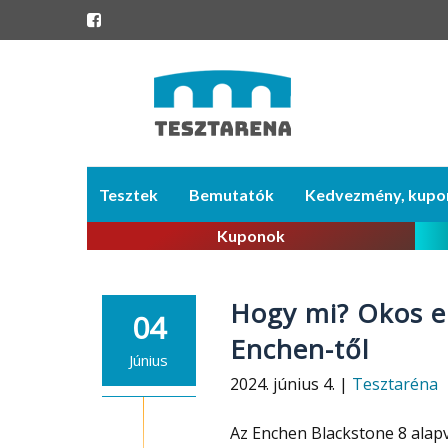
Skip
Tesztek
Bemutatók
Kedvezmény, kupo
to
content
Kuponok
Hogy mi? Okos e
04
Enchen-től
Június
2024. június 4. |
Tesztaréna
Az Enchen Blackstone 8 alapv