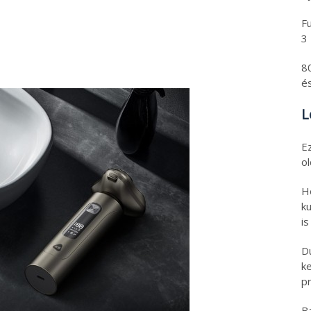
Fu
3
8
és
L
E
o
H
ku
is
D
k
pr
B