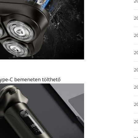
2
2
2
2
20
Type-C bemeneten tölthető
20
2
20