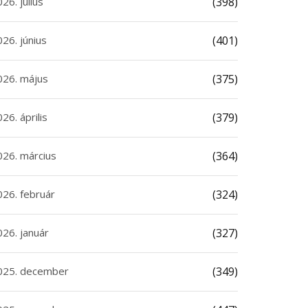
26. július
(398)
26. június
(401)
026. május
(375)
26. április
(379)
026. március
(364)
026. február
(324)
026. január
(327)
025. december
(349)