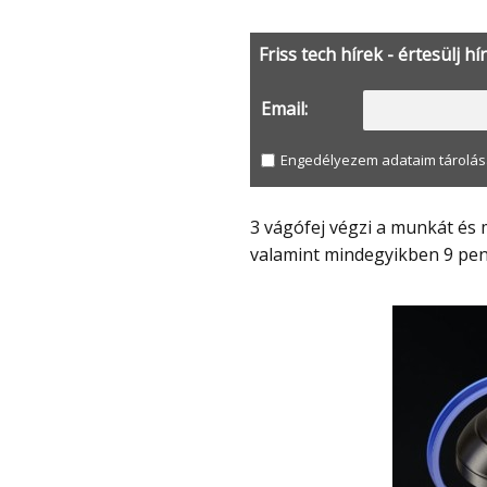
Friss tech hírek - értesülj hí
Email:
Engedélyezem adataim tárolás
3 vágófej végzi a munkát és mindhárom képes alkalmazkodni a fej formájához,
valamint mindegyikben 9 pen