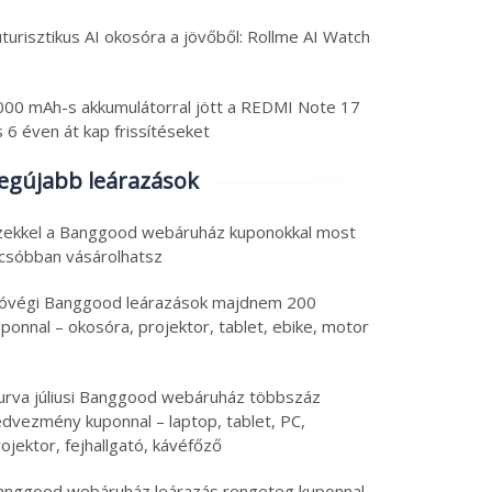
turisztikus AI okosóra a jövőből: Rollme AI Watch
000 mAh-s akkumulátorral jött a REDMI Note 17
 6 éven át kap frissítéseket
egújabb leárazások
zekkel a Banggood webáruház kuponokkal most
lcsóbban vásárolhatsz
óvégi Banggood leárazások majdnem 200
ponnal – okosóra, projektor, tablet, ebike, motor
urva júliusi Banggood webáruház többszáz
edvezmény kuponnal – laptop, tablet, PC,
ojektor, fejhallgató, kávéfőző
anggood webáruház leárazás rengeteg kuponnal –