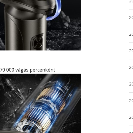
20
20
2
20
2
70 000 vágás percenként
2
2
2