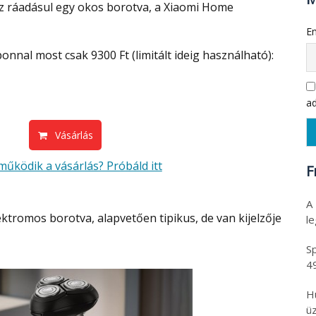
 ez ráadásul egy okos borotva, a Xiaomi Home
Em
nnal most csak 9300 Ft (limitált ideig használható):
ad
Vásárlás
működik a vásárlás? Próbáld itt
F
A
l
Sp
4
H
üz