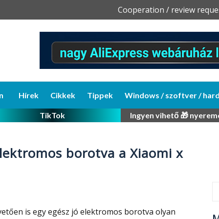
Skip
Cooperation / review reque
to
content
n
Hírek
Cikkek
Tippek
Windows / szoftver / har
TikTok
Ingyen vihető 🎁 nyerem
lektromos borotva a Xiaomi x
etően is egy egész jó elektromos borotva olyan
M