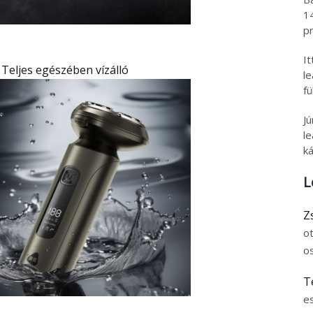
1
pr
I
Teljes egészében vízálló
l
fü
J
le
ká
L
Z
o
o
T
e