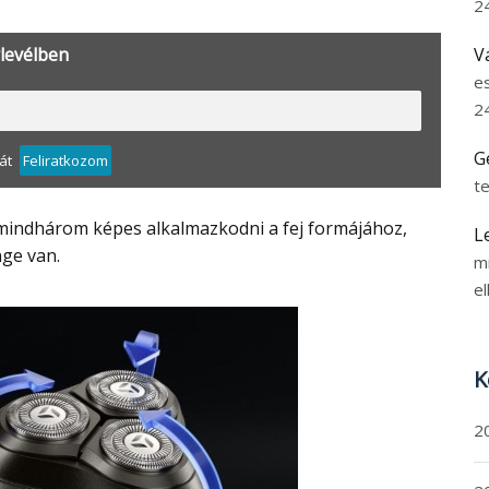
2
rlevélben
V
e
2
G
át
Feliratkozom
t
L
ge van.
m
el
K
2