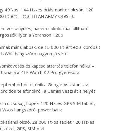
gy 49″-os, 144 Hz-es óriásmonitor olcsón, 120
00 Ft-ért – itt a TITAN ARMY C49SHC
em versenyülés, hanem sokoldalúan állítható
orgószék: ilyen a Yoranson T206
nnak már újabbak, de 15 000 Ft-ért ez a kipróbált
litzWolf hangszóró nagyon jó vétel
yomkövetés és kapcsolattartás telefon nélkül –
zt kínálja a ZTE Watch K2 Pro gyerekóra
zeptemberben eltűnik a Google Assistant az
droidos telefonokról, a Gemini veszi át a helyét
ech olcsóság tippek: 120 Hz-es GPS SIM tablet,
0 W-os hangszóró, power bank
zokatlanul olcsó, 28 000 Ft-os tablet 120 Hz-es
jelzővel, GPS, SIM-mel