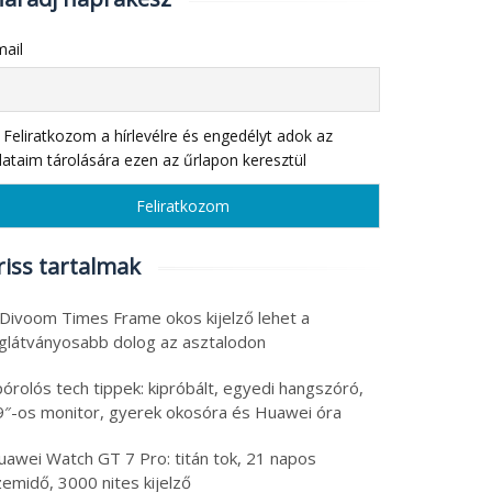
ail
Feliratkozom a hírlevélre és engedélyt adok az
ataim tárolására ezen az űrlapon keresztül
riss tartalmak
 Divoom Times Frame okos kijelző lehet a
eglátványosabb dolog az asztalodon
órolós tech tippek: kipróbált, egyedi hangszóró,
9″-os monitor, gyerek okosóra és Huawei óra
uawei Watch GT 7 Pro: titán tok, 21 napos
emidő, 3000 nites kijelző