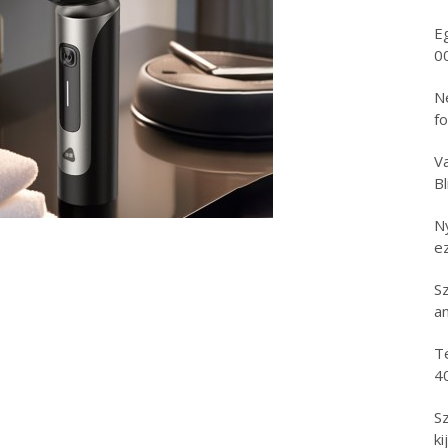
E
0
N
f
Va
B
N
e
S
an
T
4
S
ki