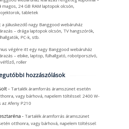
4 magos, 24 GB RAM laptopok olcsón,
ojektorok, tabletek
tt a júliuskezdő nagy Banggood webáruház
eárazás – drága laptopok olcsón, TV hangszórók,
lhallgatók, PC-k, stb.
únius végére itt egy nagy Banggood webáruház
árazás – ebike, laptop, fülhallgató, robotporszívó,
véfőző, roller
egutóbbi hozzászólások
solt
-
Tartalék áramforrás áramszünet esetén
tthonra, vagy bárhová, napelem töltéssel: 2400 W-
s az Aferiy P210
esztaréna
-
Tartalék áramforrás áramszünet
setén otthonra, vagy bárhová, napelem töltéssel: