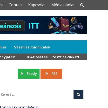
st
Contact
Kapcsolat
Médiaajánlat
dver
Vásárlási tudnivalók
ényjáték
⭐ Az összes új teszt és cikk itt
Feedly
RSS
aradj naprakész