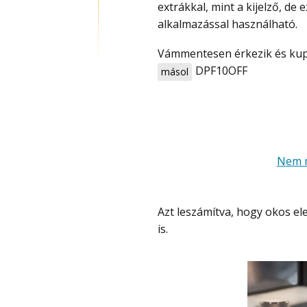
extrákkal, mint a kijelző, de
alkalmazással használható.
Vámmentesen érkezik és kupo
DPF10OFF
másol
Nem 
Azt leszámítva, hogy okos elektromos borotva, alapvetően tipikus, de van kijelzője
is.