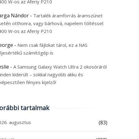
400 W-os az Aferiy P210
arga Nándor
-
Tartalék áramforrás áramszünet
setén otthonra, vagy bárhová, napelem töltéssel:
400 W-os az Aferiy P210
eorge
-
Nem csak fájlokat tárol, ez a NAS
eljesértékű számítógép is
eslie
-
A Samsung Galaxy Watch Ultra 2 okosóráról
inden kiderült – sokkal nagyobb akku és
képesztően fényes kijelző!
orábbi tartalmak
026. augusztus
(83)