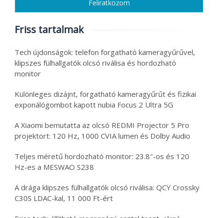
Friss tartalmak
Tech újdonságok: telefon forgatható kameragyűrűvel,
klipszes fülhallgatók olcsó riválisa és hordozható
monitor
Különleges dizájnt, forgatható kameragyűrűt és fizikai
exponálógombot kapott nubia Focus 2 Ultra 5G
A Xiaomi bemutatta az olcsó REDMI Projector 5 Pro
projektort: 120 Hz, 1000 CVIA lumen és Dolby Audio
Teljes méretű hordozható monitor: 23.8″-os és 120
Hz-es a MESWAO S238
A drága klipszes fülhallgatók olcsó riválisa: QCY Crossky
C30S LDAC-kal, 11 000 Ft-ért