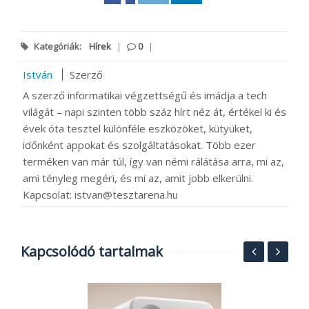
Kategóriák:
Hírek
|
0
|
István
Szerző
A szerző informatikai végzettségű és imádja a tech
világát – napi szinten több száz hírt néz át, értékel ki és
évek óta tesztel különféle eszközöket, kütyüket,
időnként appokat és szolgáltatásokat. Több ezer
terméken van már túl, így van némi rálátása arra, mi az,
ami tényleg megéri, és mi az, amit jobb elkerülni.
Kapcsolat: istvan@tesztarena.hu
Kapcsolódó tartalmak
.-
M