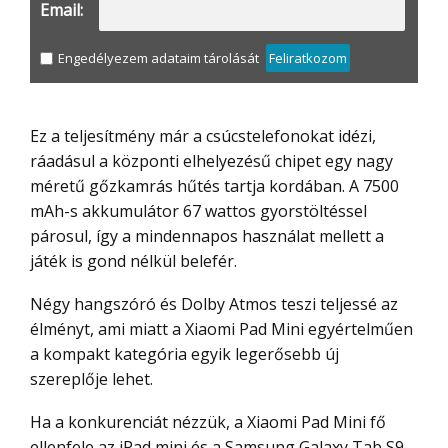
Email:
Engedélyezem adataim tárolását
Feliratkozom
Ez a teljesítmény már a csúcstelefonokat idézi,
ráadásul a központi elhelyezésű chipet egy nagy
méretű gőzkamrás hűtés tartja kordában. A 7500
mAh-s akkumulátor 67 wattos gyorstöltéssel
párosul, így a mindennapos használat mellett a
játék is gond nélkül belefér.
Négy hangszóró és Dolby Atmos teszi teljessé az
élményt, ami miatt a Xiaomi Pad Mini egyértelműen
a kompakt kategória egyik legerősebb új
szereplője lehet.
Ha a konkurenciát nézzük, a Xiaomi Pad Mini fő
ellenfele az iPad mini és a Samsung Galaxy Tab S9