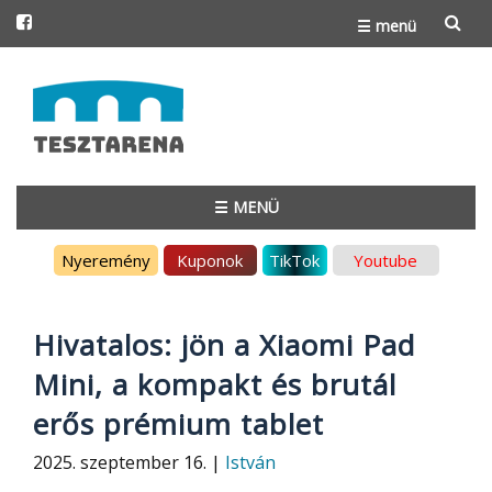
☰ menü
Skip
to
content
☰ MENÜ
Skip
Nyeremény
Kuponok
TikTok
Youtube
to
content
Hivatalos: jön a Xiaomi Pad
Mini, a kompakt és brutál
erős prémium tablet
2025. szeptember 16. |
István