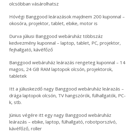
olcsóbban vásárolhatsz
Hóvégi Banggood leárazások majdnem 200 kuponnal –
okosóra, projektor, tablet, ebike, motor is
Durva júliusi Banggood webáruház többszáz
kedvezmény kuponnal – laptop, tablet, PC, projektor,
fejhallgató, kávéfőző
Banggood webáruház leárazás rengeteg kuponnal – 14
magos, 24 GB RAM laptopok olcsón, projektorok,
tabletek
Itt a júliuskezdő nagy Banggood webáruház leárazás –
drága laptopok olcsón, TV hangszórók, fülhallgatók, PC-
k, stb.
Június végére itt egy nagy Banggood webáruház
leárazás – ebike, laptop, fülhallgató, robotporszívó,
kávéfőző, roller