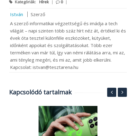
Kategóriák:
Hírek
|
0
|
István
Szerző
A szerző informatikai végzettségű és imádja a tech
világát – napi szinten több száz hírt néz át, értékel ki és
évek óta tesztel különféle eszközöket, kütyüket,
időnként appokat és szolgáltatásokat. Több ezer
terméken van már túl, így van némi rálátása arra, mi az,
ami tényleg megéri, és mi az, amit jobb elkerülni.
Kapcsolat: istvan@tesztarena.hu
Kapcsolódó tartalmak
R
n
t