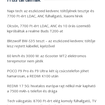
Napi tech: az eszközeid kedvenc töltőjének tesztje és
7700 Ft-ért LDAC, ANC fülhallgató, Xiaomi hírek
Olcsón, 7700 Ft-ért LDAC, ANC és 10 órás üzemidő:
kipróbáltuk a realme Buds T200-at
Blitzwolf BW-S35 teszt – az eszközeid kedvenc töltője
lesz rejtett kábellel, kijelzővel
60 km/h és 3000 W: az iScooter MT2 elektromos
terepmotor nem játék
POCO F9 Pro és F9 Ultra: két új csúcstelefon jöhet
hamarosan, a REDMI K100 után
REDMI 17 5G: hivatalos európai rajt nélkül már kapható
a 7500 mAh-s telefon és drága
Tech válogatás: 8700 Ft-ért elég komoly fülhallgató, TV