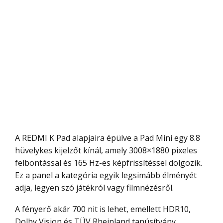
A REDMI K Pad alapjaira épülve a Pad Mini egy 8.8
hüvelykes kijelzőt kínál, amely 3008×1880 pixeles
felbontással és 165 Hz-es képfrissítéssel dolgozik.
Ez a panel a kategória egyik legsimább élményét
adja, legyen szó játékról vagy filmnézésről.
A fényerő akár 700 nit is lehet, emellett HDR10,
Dolby Vision és TÜV Rheinland tanúsítvány