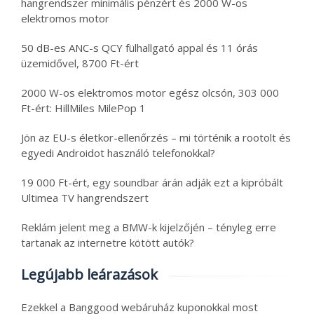
hangrendszer minimális pénzért és 2000 W-os
elektromos motor
50 dB-es ANC-s QCY fülhallgató appal és 11 órás
üzemidővel, 8700 Ft-ért
2000 W-os elektromos motor egész olcsón, 303 000
Ft-ért: HillMiles MilePop 1
Jön az EU-s életkor-ellenőrzés – mi történik a rootolt és
egyedi Androidot használó telefonokkal?
19 000 Ft-ért, egy soundbar árán adják ezt a kipróbált
Ultimea TV hangrendszert
Reklám jelent meg a BMW-k kijelzőjén – tényleg erre
tartanak az internetre kötött autók?
Legújabb leárazások
Ezekkel a Banggood webáruház kuponokkal most