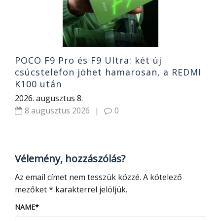
2
POCO F9 Pro és F9 Ultra: két új
csúcstelefon jöhet hamarosan, a REDMI
K100 után
2026. augusztus 8.
8 augusztus 2026
|
0
Vélemény, hozzászólás?
Az email címet nem tesszük közzé.
A kötelező
mezőket
*
karakterrel jelöljük.
NAME
*