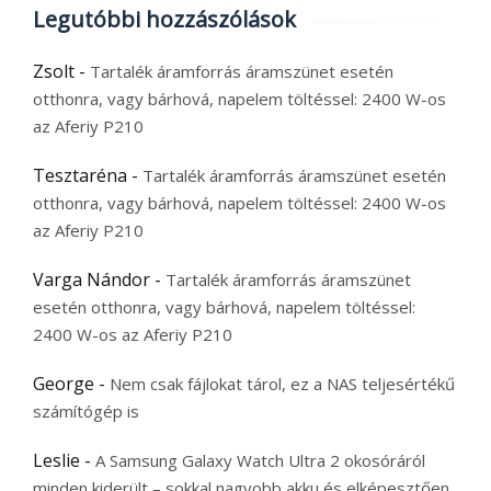
Legutóbbi hozzászólások
Zsolt
-
Tartalék áramforrás áramszünet esetén
otthonra, vagy bárhová, napelem töltéssel: 2400 W-os
az Aferiy P210
Tesztaréna
-
Tartalék áramforrás áramszünet esetén
otthonra, vagy bárhová, napelem töltéssel: 2400 W-os
az Aferiy P210
Varga Nándor
-
Tartalék áramforrás áramszünet
esetén otthonra, vagy bárhová, napelem töltéssel:
2400 W-os az Aferiy P210
George
-
Nem csak fájlokat tárol, ez a NAS teljesértékű
számítógép is
Leslie
-
A Samsung Galaxy Watch Ultra 2 okosóráról
minden kiderült – sokkal nagyobb akku és elképesztően