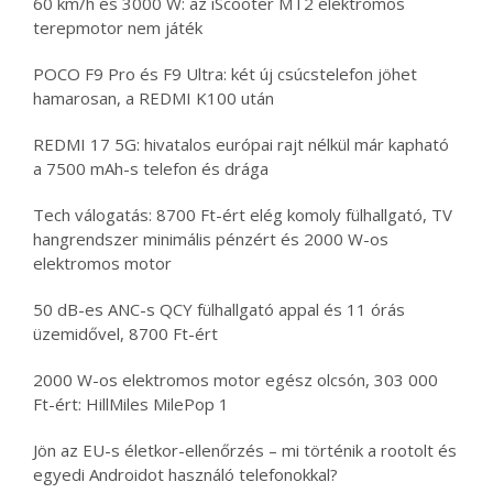
60 km/h és 3000 W: az iScooter MT2 elektromos
terepmotor nem játék
POCO F9 Pro és F9 Ultra: két új csúcstelefon jöhet
hamarosan, a REDMI K100 után
REDMI 17 5G: hivatalos európai rajt nélkül már kapható
a 7500 mAh-s telefon és drága
Tech válogatás: 8700 Ft-ért elég komoly fülhallgató, TV
hangrendszer minimális pénzért és 2000 W-os
elektromos motor
50 dB-es ANC-s QCY fülhallgató appal és 11 órás
üzemidővel, 8700 Ft-ért
2000 W-os elektromos motor egész olcsón, 303 000
Ft-ért: HillMiles MilePop 1
Jön az EU-s életkor-ellenőrzés – mi történik a rootolt és
egyedi Androidot használó telefonokkal?