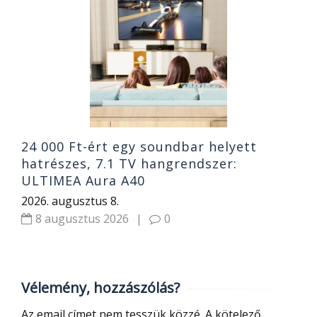
O
ó
B
2
24 000 Ft-ért egy soundbar helyett
hatrészes, 7.1 TV hangrendszer:
ULTIMEA Aura A40
2026. augusztus 8.
8 augusztus 2026
|
0
Vélemény, hozzászólás?
Az email címet nem tesszük közzé.
A kötelező