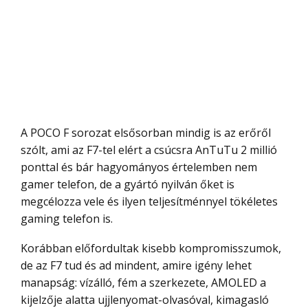
A POCO F sorozat elsősorban mindig is az erőről
szólt, ami az F7-tel elért a csúcsra AnTuTu 2 millió
ponttal és bár hagyományos értelemben nem
gamer telefon, de a gyártó nyilván őket is
megcélozza vele és ilyen teljesítménnyel tökéletes
gaming telefon is.
Korábban előfordultak kisebb kompromisszumok,
de az F7 tud és ad mindent, amire igény lehet
manapság: vízálló, fém a szerkezete, AMOLED a
kijelzője alatta ujjlenyomat-olvasóval, kimagasló