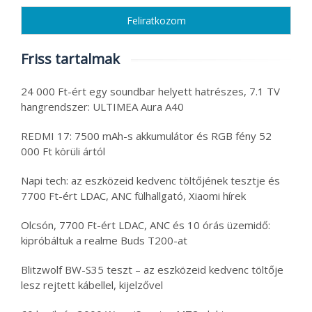
Friss tartalmak
24 000 Ft-ért egy soundbar helyett hatrészes, 7.1 TV
hangrendszer: ULTIMEA Aura A40
REDMI 17: 7500 mAh-s akkumulátor és RGB fény 52
000 Ft körüli ártól
Napi tech: az eszközeid kedvenc töltőjének tesztje és
7700 Ft-ért LDAC, ANC fülhallgató, Xiaomi hírek
Olcsón, 7700 Ft-ért LDAC, ANC és 10 órás üzemidő:
kipróbáltuk a realme Buds T200-at
Blitzwolf BW-S35 teszt – az eszközeid kedvenc töltője
lesz rejtett kábellel, kijelzővel