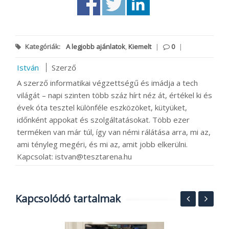
Kategóriák:
A legjobb ajánlatok
,
Kiemelt
|
0
|
István
Szerző
A szerző informatikai végzettségű és imádja a tech
világát – napi szinten több száz hírt néz át, értékel ki és
évek óta tesztel különféle eszközöket, kütyüket,
időnként appokat és szolgáltatásokat. Több ezer
terméken van már túl, így van némi rálátása arra, mi az,
ami tényleg megéri, és mi az, amit jobb elkerülni.
Kapcsolat: istvan@tesztarena.hu
Kapcsolódó tartalmak