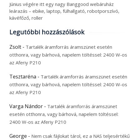
Június végére itt egy nagy Banggood webáruház
leárazás – ebike, laptop, fülhallgató, robotporszívó,
kávéfőző, roller
Legutóbbi hozzászólások
Zsolt
-
Tartalék áramforrás áramszünet esetén
otthonra, vagy bárhová, napelem töltéssel: 2400 W-os
az Aferiy P210
Tesztaréna
-
Tartalék áramforrás áramszünet esetén
otthonra, vagy bárhová, napelem töltéssel: 2400 W-os
az Aferiy P210
Varga Nándor
-
Tartalék áramforrás áramszünet
esetén otthonra, vagy bárhová, napelem töltéssel:
2400 W-os az Aferiy P210
George
-
Nem csak fájlokat tárol, ez a NAS teljesértékű