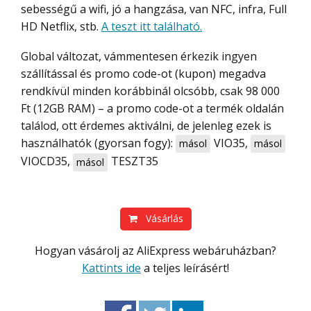
sebességű a wifi, jó a hangzása, van NFC, infra, Full
HD Netflix, stb.
A teszt itt található.
Global változat, vámmentesen érkezik ingyen
szállítással és promo code-ot (kupon) megadva
rendkívül minden korábbinál olcsóbb, csak 98 000
Ft (12GB RAM) – a promo code-ot a termék oldalán
találod, ott érdemes aktiválni, de jelenleg ezek is
használhatók (gyorsan fogy):
VIO35
,
másol
másol
VIOCD35
,
TESZT35
másol
Vásárlás
Hogyan vásárolj az AliExpress webáruházban?
Kattints ide
a teljes leírásért!