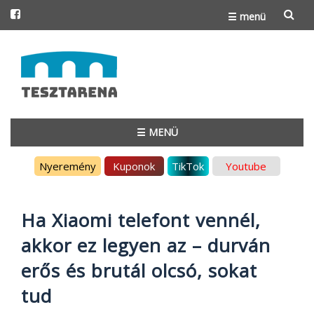
☰ menü
Skip
to
content
☰ MENÜ
Skip
Nyeremény
Kuponok
TikTok
Youtube
to
content
Ha Xiaomi telefont vennél,
akkor ez legyen az – durván
erős és brutál olcsó, sokat
tud