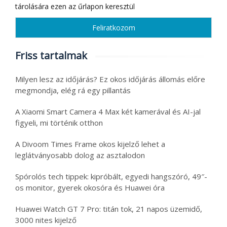
tárolására ezen az űrlapon keresztül
Friss tartalmak
Milyen lesz az időjárás? Ez okos időjárás állomás előre
megmondja, elég rá egy pillantás
A Xiaomi Smart Camera 4 Max két kamerával és AI-jal
figyeli, mi történik otthon
A Divoom Times Frame okos kijelző lehet a
leglátványosabb dolog az asztalodon
Spórolós tech tippek: kipróbált, egyedi hangszóró, 49″-
os monitor, gyerek okosóra és Huawei óra
Huawei Watch GT 7 Pro: titán tok, 21 napos üzemidő,
3000 nites kijelző