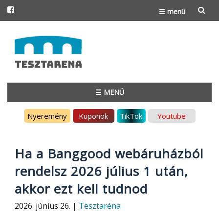
☰ menü
Skip
to
content
☰ MENÜ
Skip
Nyeremény
Kuponok
TikTok
Youtube
to
content
Ha a Banggood webáruházból
rendelsz 2026 július 1 után,
akkor ezt kell tudnod
2026. június 26. |
Tesztaréna