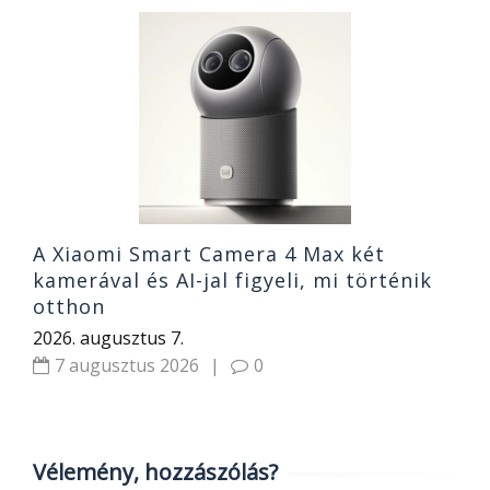
H
00
n
2
A Xiaomi Smart Camera 4 Max két
kamerával és AI-jal figyeli, mi történik
otthon
2026. augusztus 7.
7 augusztus 2026
|
0
Vélemény, hozzászólás?