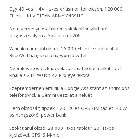
Egy 49″-os, 144 Hz-es óriásmonitor olcsón, 120 000
Ft-ért – itt a TITAN ARMY C49SHC
Nem versenyülés, hanem sokoldalúan állítható
forgószék: ilyen a Yoranson T206
Vannak már újabbak, de 15 000 Ft-ért ez a kipróbált
BlitzWolf hangszóró nagyon jó vétel
Nyomkövetés és kapcsolattartás telefon nélkül – ezt
kínálja a ZTE Watch K2 Pro gyerekóra
Szeptemberben eltűnik a Google Assistant az androidos
telefonokról, a Gemini veszi át a helyét
Tech olcsóság tippek: 120 Hz-es GPS SIM tablet, 40 W-
os hangszóró, power bank
Szokatlanul olcsó, 28 000 Ft-os tablet 120 Hz-es
kijelzővel, GPS, SIM-mel