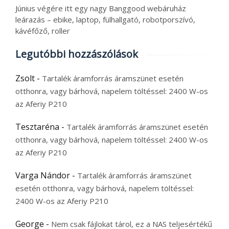
Június végére itt egy nagy Banggood webáruház
leárazás – ebike, laptop, fülhallgató, robotporszívó,
kávéfőző, roller
Legutóbbi hozzászólások
Zsolt
-
Tartalék áramforrás áramszünet esetén
otthonra, vagy bárhová, napelem töltéssel: 2400 W-os
az Aferiy P210
Tesztaréna
-
Tartalék áramforrás áramszünet esetén
otthonra, vagy bárhová, napelem töltéssel: 2400 W-os
az Aferiy P210
Varga Nándor
-
Tartalék áramforrás áramszünet
esetén otthonra, vagy bárhová, napelem töltéssel:
2400 W-os az Aferiy P210
George
-
Nem csak fájlokat tárol, ez a NAS teljesértékű