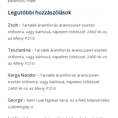
kávéfőző, roller
Legutóbbi hozzászólások
Zsolt
-
Tartalék áramforrás áramszünet esetén
otthonra, vagy bárhová, napelem töltéssel: 2400 W-os
az Aferiy P210
Tesztaréna
-
Tartalék áramforrás áramszünet esetén
otthonra, vagy bárhová, napelem töltéssel: 2400 W-os
az Aferiy P210
Varga Nándor
-
Tartalék áramforrás áramszünet
esetén otthonra, vagy bárhová, napelem töltéssel:
2400 W-os az Aferiy P210
George
-
Nem csak fájlokat tárol, ez a NAS teljesértékű
számítógép is