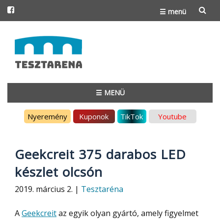
☰ menü
Skip
to
content
☰ MENÜ
Skip
Nyeremény
Kuponok
TikTok
Youtube
to
content
Geekcreit 375 darabos LED
készlet olcsón
2019. március 2. |
Tesztaréna
A
Geekcreit
az egyik olyan gyártó, amely figyelmet