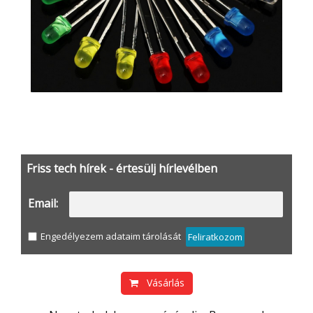
Friss tech hírek - értesülj hírlevélben
Email:
Engedélyezem adataim tárolását
Feliratkozom
Vásárlás