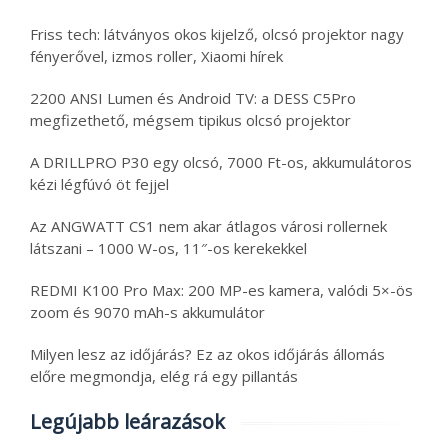
Friss tech: látványos okos kijelző, olcsó projektor nagy
fényerővel, izmos roller, Xiaomi hírek
2200 ANSI Lumen és Android TV: a DESS C5Pro
megfizethető, mégsem tipikus olcsó projektor
A DRILLPRO P30 egy olcsó, 7000 Ft-os, akkumulátoros
kézi légfúvó öt fejjel
Az ANGWATT CS1 nem akar átlagos városi rollernek
látszani – 1000 W-os, 11″-os kerekekkel
REDMI K100 Pro Max: 200 MP-es kamera, valódi 5×-ös
zoom és 9070 mAh-s akkumulátor
Milyen lesz az időjárás? Ez az okos időjárás állomás
előre megmondja, elég rá egy pillantás
Legújabb leárazások