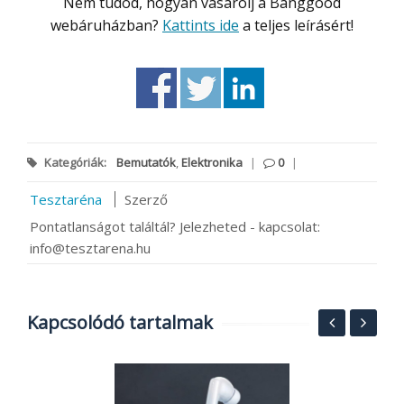
Nem tudod, hogyan vásárolj a Banggood
webáruházban?
Kattints ide
a teljes leírásért!
Kategóriák:
Bemutatók
,
Elektronika
|
0
|
Tesztaréna
Szerző
Pontatlanságot találtál? Jelezheted - kapcsolat:
info@tesztarena.hu
Kapcsolódó tartalmak
2