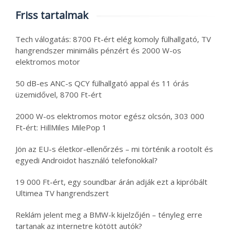
Friss tartalmak
Tech válogatás: 8700 Ft-ért elég komoly fülhallgató, TV
hangrendszer minimális pénzért és 2000 W-os
elektromos motor
50 dB-es ANC-s QCY fülhallgató appal és 11 órás
üzemidővel, 8700 Ft-ért
2000 W-os elektromos motor egész olcsón, 303 000
Ft-ért: HillMiles MilePop 1
Jön az EU-s életkor-ellenőrzés – mi történik a rootolt és
egyedi Androidot használó telefonokkal?
19 000 Ft-ért, egy soundbar árán adják ezt a kipróbált
Ultimea TV hangrendszert
Reklám jelent meg a BMW-k kijelzőjén – tényleg erre
tartanak az internetre kötött autók?