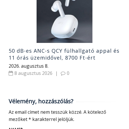
g
o
1
2
50 dB-es ANC-s QCY fülhallgató appal és
11 órás üzemidővel, 8700 Ft-ért
2026. augusztus 8.
8 augusztus 2026
|
0
Vélemény, hozzászólás?
Az email címet nem tesszük közzé.
A kötelező
mezőket
*
karakterrel jelöljük.