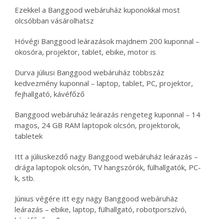
Ezekkel a Banggood webáruház kuponokkal most
olcsóbban vásárolhatsz
Hóvégi Banggood leárazások majdnem 200 kuponnal –
okosóra, projektor, tablet, ebike, motor is
Durva júliusi Banggood webáruház többszáz
kedvezmény kuponnal – laptop, tablet, PC, projektor,
fejhallgató, kávéfőző
Banggood webáruház leárazás rengeteg kuponnal – 14
magos, 24 GB RAM laptopok olcsón, projektorok,
tabletek
Itt a júliuskezdő nagy Banggood webáruház leárazás –
drága laptopok olcsón, TV hangszórók, fülhallgatók, PC-
k, stb.
Június végére itt egy nagy Banggood webáruház
leárazás – ebike, laptop, fülhallgató, robotporszívó,