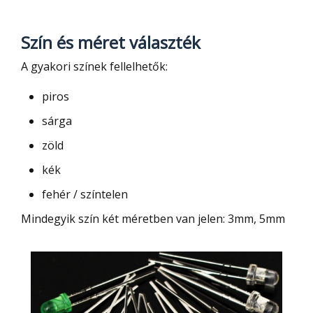
Szín és méret választék
A gyakori színek fellelhetők:
piros
sárga
zöld
kék
fehér / színtelen
Mindegyik szín két méretben van jelen: 3mm, 5mm