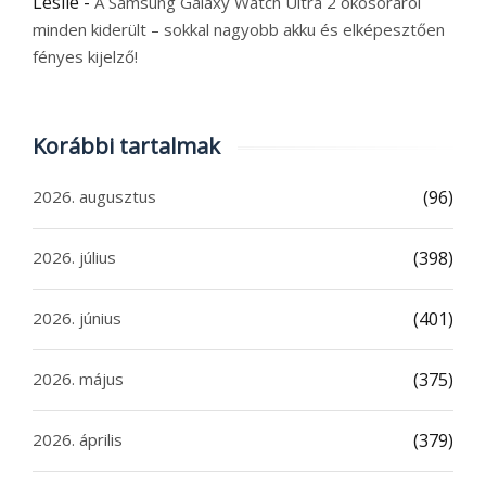
Leslie
-
A Samsung Galaxy Watch Ultra 2 okosóráról
minden kiderült – sokkal nagyobb akku és elképesztően
fényes kijelző!
Korábbi tartalmak
2026. augusztus
(96)
2026. július
(398)
2026. június
(401)
2026. május
(375)
2026. április
(379)