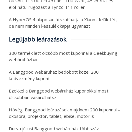
Olcsón, 113 000 Ft-ért ad 1100 W-ot, 45 km/h-t és
elöl-hátul rugózást a Fynzo T11 roller
A HyperOS 4 alaposan átszabhatja a Xiaomi felületét,
de nem minden készülék kapja ugyanazt
Legújabb leárazások
300 termék lett olcsóbb most kuponnal a Geekbuying
webáruházban
A Banggood webáruház bedobott közel 200
kedvezmény kupont
Ezekkel a Banggood webáruház kuponokkal most
olcsóbban vásárolhatsz
Hóvégi Banggood leárazások majdnem 200 kuponnal –
okosóra, projektor, tablet, ebike, motor is
Durva júliusi Banggood webáruház többszáz