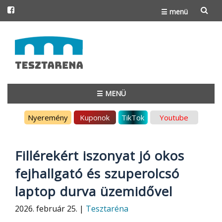
☰ menü
Skip
to
content
☰ MENÜ
Skip
Nyeremény
Kuponok
TikTok
Youtube
to
content
Fillérekért iszonyat jó okos
fejhallgató és szuperolcsó
laptop durva üzemidővel
2026. február 25. |
Tesztaréna