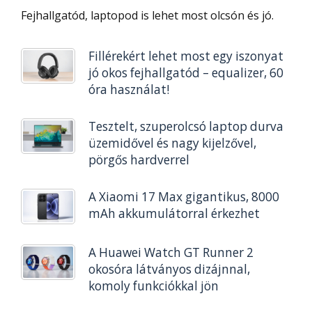
Fejhallgatód, laptopod is lehet most olcsón és jó.
Fillérekért lehet most egy iszonyat
jó okos fejhallgatód – equalizer, 60
óra használat!
Tesztelt, szuperolcsó laptop durva
üzemidővel és nagy kijelzővel,
pörgős hardverrel
A Xiaomi 17 Max gigantikus, 8000
mAh akkumulátorral érkezhet
A Huawei Watch GT Runner 2
okosóra látványos dizájnnal,
komoly funkciókkal jön