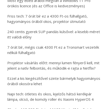
Most egy ebéd árából megvan a Windows 11 Pro
örökös licence (és az Office is kedvezményes)
Friss tech: 7 órát bír ez a 4300 Ft-os fülhallgató,
hagyományos órából okos, projektor útmutató
240 centis gyerek SUP pandás külsővel: a kisebb méret
itt valódi előny
7 órát bír, mégis csak 4300 Ft ez a Tronsmart vezeték
nélküli fülhallgató
Projektor vásárlás előtt: mennyi lumen fényerő kell, mit
jelent a natív felbontás, és működik-e rajta a Netflix?
Ezzel a kis kiegészítővel szinte bármelyik hagyományos
órából okosóra lehet
Napi tech: ötletes és okos, kijelzős hátsó kerékpár
lámpa, olcsó, de komoly roller és Xiaomi HyperOS 4