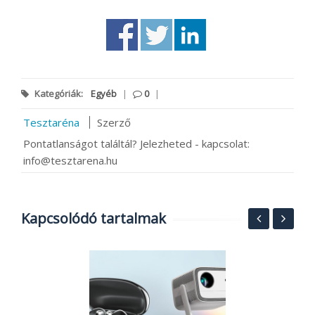
Kategóriák:
Egyéb
|
0
|
Tesztaréna
Szerző
Pontatlanságot találtál? Jelezheted - kapcsolat:
info@tesztarena.hu
Kapcsolódó tartalmak
y
N
s
h
or
r