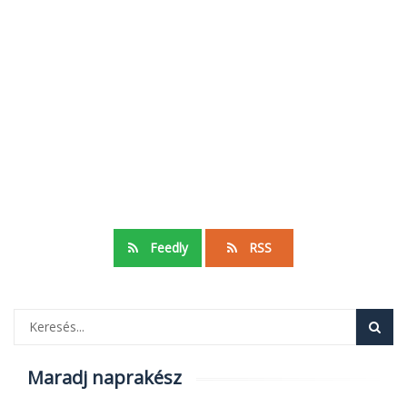
Feedly
RSS
Maradj naprakész