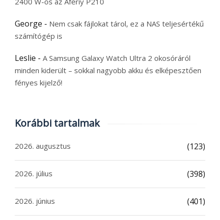
2400 W-os az Aferiy P210
George
-
Nem csak fájlokat tárol, ez a NAS teljesértékű
számítógép is
Leslie
-
A Samsung Galaxy Watch Ultra 2 okosóráról
minden kiderült – sokkal nagyobb akku és elképesztően
fényes kijelző!
Korábbi tartalmak
2026. augusztus
(123)
2026. július
(398)
2026. június
(401)