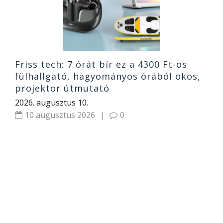
2
Friss tech: 7 órát bír ez a 4300 Ft-os
fülhallgató, hagyományos órából okos,
projektor útmutató
2026. augusztus 10.
10 augusztus 2026
|
0