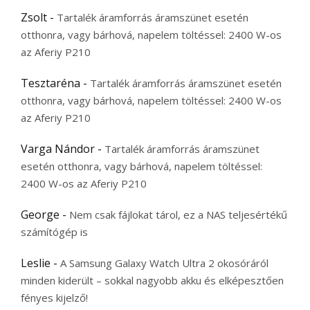
Zsolt
-
Tartalék áramforrás áramszünet esetén
otthonra, vagy bárhová, napelem töltéssel: 2400 W-os
az Aferiy P210
Tesztaréna
-
Tartalék áramforrás áramszünet esetén
otthonra, vagy bárhová, napelem töltéssel: 2400 W-os
az Aferiy P210
Varga Nándor
-
Tartalék áramforrás áramszünet
esetén otthonra, vagy bárhová, napelem töltéssel:
2400 W-os az Aferiy P210
George
-
Nem csak fájlokat tárol, ez a NAS teljesértékű
számítógép is
Leslie
-
A Samsung Galaxy Watch Ultra 2 okosóráról
minden kiderült – sokkal nagyobb akku és elképesztően
fényes kijelző!