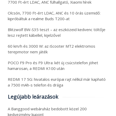
7700 Ft-ért LDAC, ANC fülhallgató, Xiaomi hírek
Olcsón, 7700 Ft-ért LDAC, ANC és 10 órás üzemidő:
kipróbáltuk a realme Buds T200-at
Blitzwolf BW-S35 teszt – az eszközeid kedvenc töltője
lesz rejtett kábellel, kijelzővel
60 km/h és 3000 W: az iScooter MT2 elektromos
terepmotor nem játék
POCO F9 Pro és F9 Ultra: két új csúcstelefon jöhet
hamarosan, a REDMI K100 után
REDMI 17 5G: hivatalos európai rajt nélkül már kapható
a 7500 mAh-s telefon és drága
Legújabb leárazások
A Banggood webáruház bedobott közel 200
kedvezmény kupont