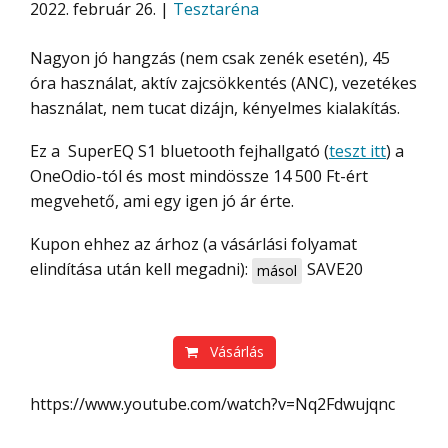
2022. február 26. |
Tesztaréna
Nagyon jó hangzás (nem csak zenék esetén), 45
óra használat, aktív zajcsökkentés (ANC), vezetékes
használat, nem tucat dizájn, kényelmes kialakítás.
Ez a SuperEQ S1 bluetooth fejhallgató (
teszt itt
) a
OneOdio-tól és most mindössze 14 500 Ft-ért
megvehető, ami egy igen jó ár érte.
Kupon ehhez az árhoz (a vásárlási folyamat
elindítása után kell megadni):
SAVE20
másol
Vásárlás
https://www.youtube.com/watch?v=Nq2Fdwujqnc