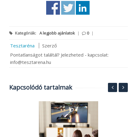
Kategóriák:
A legjobb ajánlatok
|
0
|
Tesztaréna
Szerző
Pontatlanságot találtál? Jelezheted - kapcsolat:
info@tesztarena.hu
Kapcsolódó tartalmak
S
O
ó
B
2