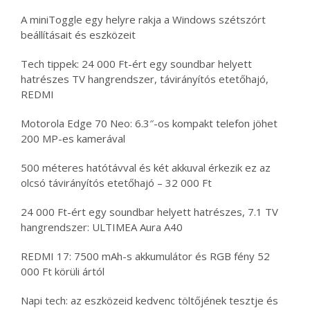
A miniToggle egy helyre rakja a Windows szétszórt
beállításait és eszközeit
Tech tippek: 24 000 Ft-ért egy soundbar helyett
hatrészes TV hangrendszer, távirányítós etetőhajó,
REDMI
Motorola Edge 70 Neo: 6.3″-os kompakt telefon jöhet
200 MP-es kamerával
500 méteres hatótávval és két akkuval érkezik ez az
olcsó távirányítós etetőhajó – 32 000 Ft
24 000 Ft-ért egy soundbar helyett hatrészes, 7.1 TV
hangrendszer: ULTIMEA Aura A40
REDMI 17: 7500 mAh-s akkumulátor és RGB fény 52
000 Ft körüli ártól
Napi tech: az eszközeid kedvenc töltőjének tesztje és