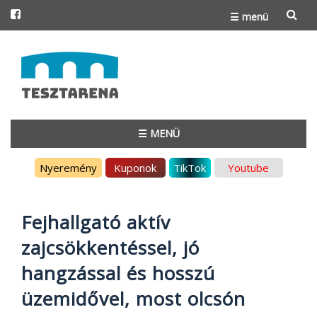
☰ menü
Skip
to
content
☰ MENÜ
Skip
Nyeremény
Kuponok
TikTok
Youtube
to
content
Fejhallgató aktív
zajcsökkentéssel, jó
hangzással és hosszú
üzemidővel, most olcsón