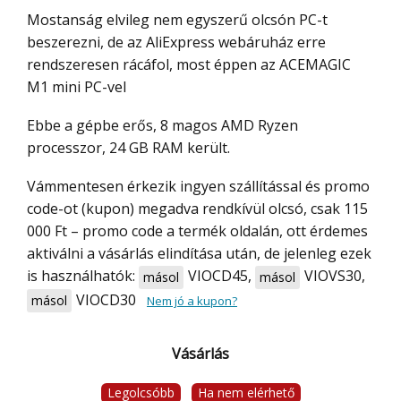
Mostanság elvileg nem egyszerű olcsón PC-t
beszerezni, de az AliExpress webáruház erre
rendszeresen rácáfol, most éppen az ACEMAGIC
M1 mini PC-vel
Ebbe a gépbe erős, 8 magos AMD Ryzen
processzor, 24 GB RAM került.
Vámmentesen érkezik ingyen szállítással és promo
code-ot (kupon) megadva rendkívül olcsó, csak 115
000 Ft – promo code a termék oldalán, ott érdemes
aktiválni a vásárlás elindítása után, de jelenleg ezek
is használhatók:
VIOCD45
,
VIOVS30
,
másol
másol
VIOCD30
másol
Nem jó a kupon?
Vásárlás
Legolcsóbb
Ha nem elérhető