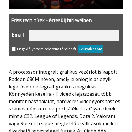
Friss tech hírek - értesülj hírlevélben
Email:
Engedélyezem adataim tárolását
Feliratkozom
A processzor integrált grafikus vezérlőt is kapott
Radeon 680M néven, amely jelenleg is az egyik
legerősebb integrált grafikus megoldás.
Könnyedén kezeli a 4K videók lejátszását, több
monitor használatát, hardveres videogyorsítást és
számos népszerű e-sport játékot is. Olyan címek,
mint a CS2, League of Legends, Dota 2, Valorant
vagy Rocket League megfelelő beállítások mellett
élvezhető sebességgel futnak. Az újabb AAA