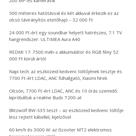
200 MP-es kamerával
500 méteres hatótávval és két akkuval érkezik ez az
olcsó távirányítós etetőhajó – 32 000 Ft
24 000 Ft-ért egy soundbar helyett hatrészes, 7.1 TV
hangrendszer: ULTIMEA Aura A40
REDMI 17: 7500 mAh-s akkumulátor és RGB fény 52
000 Ft körüli ártól
Napi tech: az eszközeid kedvenc töltőjének tesztje és
7700 Ft-ért LDAC, ANC fülhallgató, Xiaomi hírek
Olcsón, 7700 Ft-ért LDAC, ANC és 10 órás üzemidő:
kipróbáltuk a realme Buds T200-at
Blitzwolf BW-S35 teszt – az eszközeid kedvenc töltője
lesz rejtett kábellel, kijelzővel
60 km/h és 3000 W: az iScooter MT2 elektromos