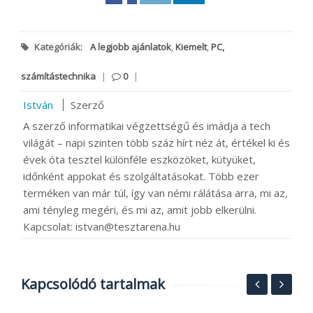
Kategóriák:
A legjobb ajánlatok
,
Kiemelt
,
PC,
számítástechnika
|
0
|
István
Szerző
A szerző informatikai végzettségű és imádja a tech
világát – napi szinten több száz hírt néz át, értékel ki és
évek óta tesztel különféle eszközöket, kütyüket,
időnként appokat és szolgáltatásokat. Több ezer
terméken van már túl, így van némi rálátása arra, mi az,
ami tényleg megéri, és mi az, amit jobb elkerülni.
Kapcsolat: istvan@tesztarena.hu
Kapcsolódó tartalmak