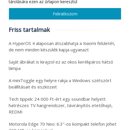
tárolására ezen az űrlapon keresztül
Friss tartalmak
A HyperOS 4 alaposan átszabhatja a Xiaomi felületét,
de nem minden készülék kapja ugyanazt
Saját ábrákat is kirajzol ez az okos kerékpáros hátsó
lámpa
A miniToggle egy helyre rakja a Windows szétszórt
beállításait és eszközeit
Tech tippek: 24 000 Ft-ért egy soundbar helyett
hatrészes TV hangrendszer, távirányítós etetőhajó,
REDMI
Motorola Edge 70 Neo: 6.3″-os kompakt telefon jöhet