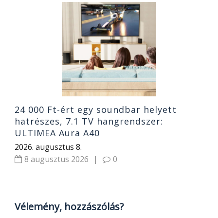
O
ó
B
2
24 000 Ft-ért egy soundbar helyett
hatrészes, 7.1 TV hangrendszer:
ULTIMEA Aura A40
2026. augusztus 8.
8 augusztus 2026
|
0
Vélemény, hozzászólás?