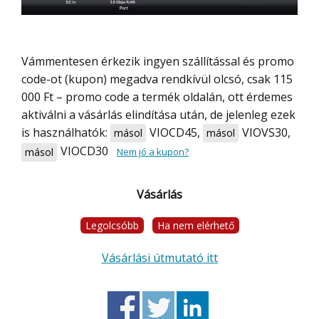
Vámmentesen érkezik ingyen szállítással és promo
code-ot (kupon) megadva rendkívül olcsó, csak 115
000 Ft – promo code a termék oldalán, ott érdemes
aktiválni a vásárlás elindítása után, de jelenleg ezek
is használhatók:
VIOCD45
,
VIOVS30
,
másol
másol
VIOCD30
másol
Nem jó a kupon?
Vásárlás
Legolcsóbb
Ha nem elérhető
Vásárlási útmutató itt