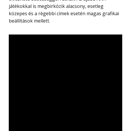
játékokkal is megbirkózik alacsony, esetleg
közepes és a régebbi címek esetén magas grafikai
beállítások mellett.