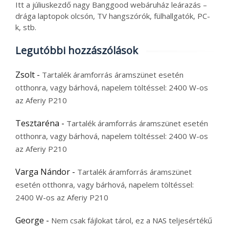
Itt a júliuskezdő nagy Banggood webáruház leárazás –
drága laptopok olcsón, TV hangszórók, fülhallgatók, PC-
k, stb.
Legutóbbi hozzászólások
Zsolt
-
Tartalék áramforrás áramszünet esetén
otthonra, vagy bárhová, napelem töltéssel: 2400 W-os
az Aferiy P210
Tesztaréna
-
Tartalék áramforrás áramszünet esetén
otthonra, vagy bárhová, napelem töltéssel: 2400 W-os
az Aferiy P210
Varga Nándor
-
Tartalék áramforrás áramszünet
esetén otthonra, vagy bárhová, napelem töltéssel:
2400 W-os az Aferiy P210
George
-
Nem csak fájlokat tárol, ez a NAS teljesértékű