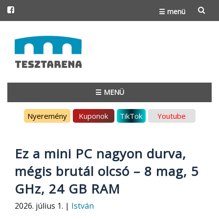
☰ menü
Skip
to
content
☰ MENÜ
Skip
Nyeremény
Kuponok
TikTok
Youtube
to
content
Ez a mini PC nagyon durva,
mégis brutál olcsó – 8 mag, 5
GHz, 24 GB RAM
2026. július 1. |
István