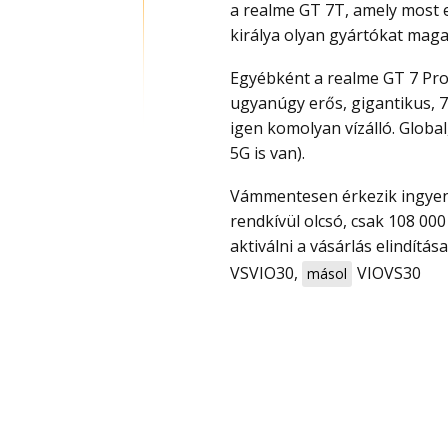
a realme GT 7T, amely most e
királya olyan gyártókat maga
Egyébként a realme GT 7 Pro járt nálunk teszten is, annál kicsit szerényebb, de
ugyanúgy erős, gigantikus, 
igen komolyan vízálló. Global
5G is van).
Vámmentesen érkezik ingyen szállítással és promo code-ot (kupon) megadva
rendkívül olcsó, csak 108 00
aktiválni a vásárlás elindítás
VSVIO30
,
VIOVS30
másol