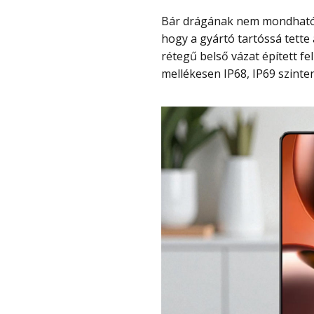
Bár drágának nem mondható, nem egy pár tízezres telefon, ezért fontos tudni,
hogy a gyártó tartóssá tette
rétegű belső vázat épített f
mellékesen IP68, IP69 szinten 