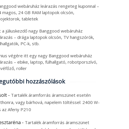
anggood webáruház leárazás rengeteg kuponnal –
4 magos, 24 GB RAM laptopok olcsón,
ojektorok, tabletek
tt a júliuskezdő nagy Banggood webáruház
eárazás – drága laptopok olcsón, TV hangszórók,
lhallgatók, PC-k, stb.
únius végére itt egy nagy Banggood webáruház
árazás – ebike, laptop, fülhallgató, robotporszívó,
véfőző, roller
egutóbbi hozzászólások
solt
-
Tartalék áramforrás áramszünet esetén
tthonra, vagy bárhová, napelem töltéssel: 2400 W-
s az Aferiy P210
esztaréna
-
Tartalék áramforrás áramszünet