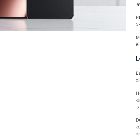
l
R
5
Mi
e
L
E
o
H
ku
is
D
k
pr