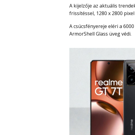
A kijelzője az aktuális trendeknek megfelelően nagy, 6.8″-os AMOLED, 120Hz-es
frissítéssel, 1280 x 2800 pixe
A csúcsfényereje eléri a 6000 nitet, ezért napsütésben is tökéletesen látható és az
ArmorShell Glass üveg védi.