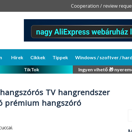
Skip
Cooperation / review reque
to
content
n
Hírek
Cikkek
Tippek
Windows / szoftver / har
TikTok
Ingyen vihető 🎁 nyerem
khangszórós TV hangrendszer
csó prémium hangszóró
uccai.
M