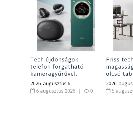
erolcsó,
os tablet
 tesztelt
|
0
Tech újdonságok:
Friss tech
telefon forgatható
magasságú
kameragyűrűvel,
olcsó tab
klipszes fülhallgatók
laptop, t
2026. augusztus 6.
2026. augus
olcsó riválisa és
áramforr
6 augusztus 2026
|
0
5 augusz
hordozható monitor
Xiaomi