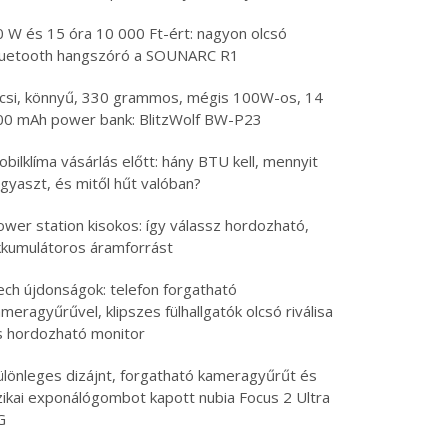
0 W és 15 óra 10 000 Ft-ért: nagyon olcsó
luetooth hangszóró a SOUNARC R1
icsi, könnyű, 330 grammos, mégis 100W-os, 14
00 mAh power bank: BlitzWolf BW-P23
bilklíma vásárlás előtt: hány BTU kell, mennyit
gyaszt, és mitől hűt valóban?
ower station kisokos: így válassz hordozható,
kkumulátoros áramforrást
ech újdonságok: telefon forgatható
meragyűrűvel, klipszes fülhallgatók olcsó riválisa
s hordozható monitor
ülönleges dizájnt, forgatható kameragyűrűt és
izikai exponálógombot kapott nubia Focus 2 Ultra
G