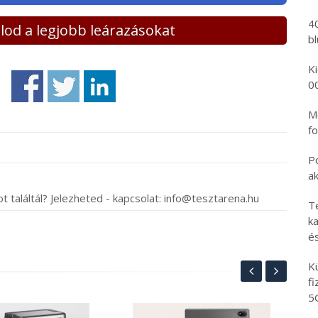
4
lálod a legjobb leárazásokat
b
K
0
Mo
fo
P
a
t találtál? Jelezheted - kapcsolat: info@tesztarena.hu
T
ka
é
K
f
5