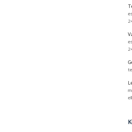
T
e
2
V
e
2
G
t
L
m
el
K