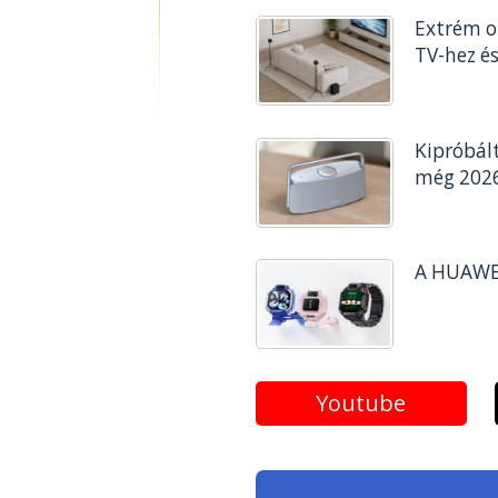
Extrém o
TV-hez é
Kipróbál
még 2026
A HUAWEI
Youtube