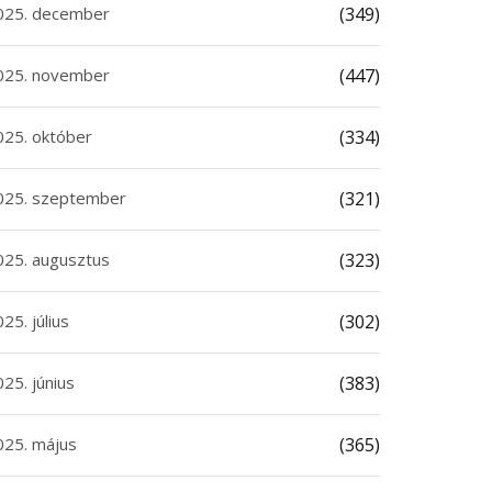
025. december
(349)
025. november
(447)
025. október
(334)
025. szeptember
(321)
025. augusztus
(323)
25. július
(302)
25. június
(383)
025. május
(365)