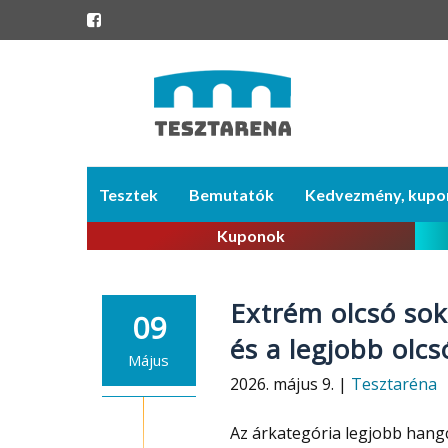
Skip
Tesztek
Bemutatók
Kedvezmény, kupo
to
content
Kuponok
Extrém olcsó so
09
és a legjobb ol
Május
2026. május 9. |
Tesztaréna
Az árkategória legjobb hangc