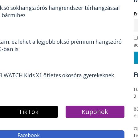
lcsó sokhangszórós hangrendszer térhangzással
Em
s bármihez
tam, ez lehet a legjobb olcsó prémium hangszóró
ad
-ban is
F
 WATCH Kids X1 ötletes okosóra gyerekeknek
Fu
3
8
TikTok
Kuponok
és
Ol
Facebook
t