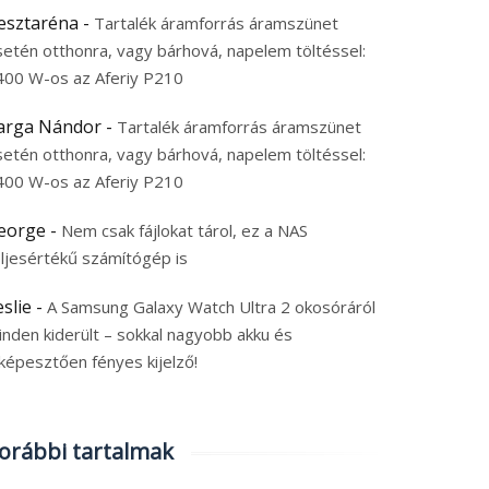
esztaréna
-
Tartalék áramforrás áramszünet
setén otthonra, vagy bárhová, napelem töltéssel:
400 W-os az Aferiy P210
arga Nándor
-
Tartalék áramforrás áramszünet
setén otthonra, vagy bárhová, napelem töltéssel:
400 W-os az Aferiy P210
eorge
-
Nem csak fájlokat tárol, ez a NAS
eljesértékű számítógép is
eslie
-
A Samsung Galaxy Watch Ultra 2 okosóráról
inden kiderült – sokkal nagyobb akku és
képesztően fényes kijelző!
orábbi tartalmak