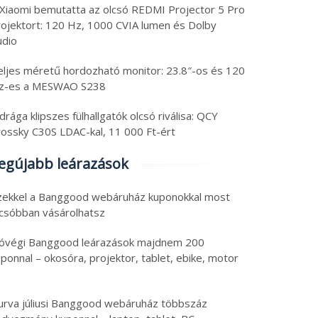
chkörkép: szuperolcsó
Friss tech: szuperolcsó
 Xiaomi bemutatta az olcsó REDMI Projector 5 Pro
 magos laptop és
tesztelt, 13.4″-os table
rojektort: 120 Hz, 1000 CVIA lumen és Dolby
botporszívó, és
GPS, SIM-mel és teszte
udio
efonból, tabletből
okosóra
6. augusztus 4.
2026. augusztus 4.
eljes méretű hordozható monitor: 23.8″-os és 120
zikonzol
 augusztus 2026
|
0
4 augusztus 2026
|
0
z-es a MESWAO S238
drága klipszes fülhallgatók olcsó riválisa: QCY
rossky C30S LDAC-kal, 11 000 Ft-ért
egújabb leárazások
zekkel a Banggood webáruház kuponokkal most
lcsóbban vásárolhatsz
óvégi Banggood leárazások majdnem 200
ponnal – okosóra, projektor, tablet, ebike, motor
urva júliusi Banggood webáruház többszáz