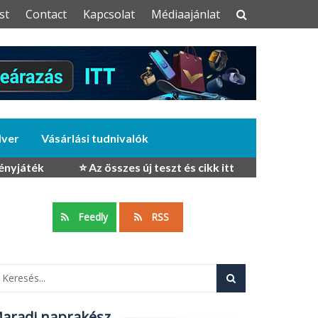
st
Contact
Kapcsolat
Médiaajánlat
dver
Vásárlási tudnivalók
ényjáték
⭐ Az összes új teszt és cikk itt
Feedly
RSS
aradj naprakész