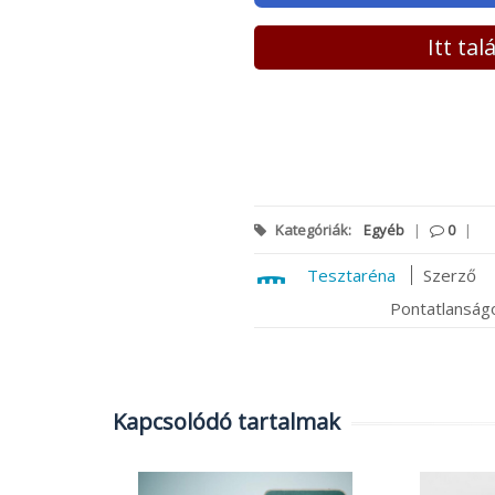
Itt ta
Kategóriák:
Egyéb
|
0
|
Tesztaréna
Szerző
Pontatlanságo
Kapcsolódó tartalmak