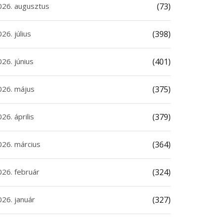
026. augusztus
(73)
26. július
(398)
26. június
(401)
026. május
(375)
26. április
(379)
026. március
(364)
026. február
(324)
026. január
(327)