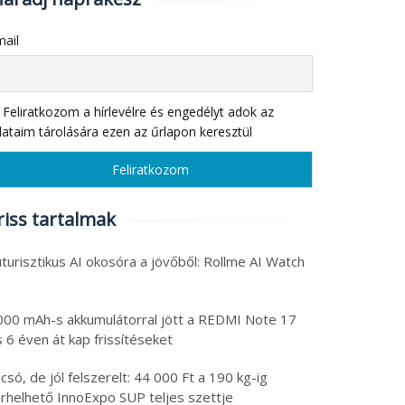
ail
Feliratkozom a hírlevélre és engedélyt adok az
ataim tárolására ezen az űrlapon keresztül
riss tartalmak
turisztikus AI okosóra a jövőből: Rollme AI Watch
000 mAh-s akkumulátorral jött a REDMI Note 17
 6 éven át kap frissítéseket
csó, de jól felszerelt: 44 000 Ft a 190 kg-ig
erhelhető InnoExpo SUP teljes szettje