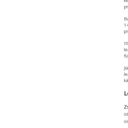
k
pr
B
1
pr
I
l
fü
J
le
ká
L
Z
o
o