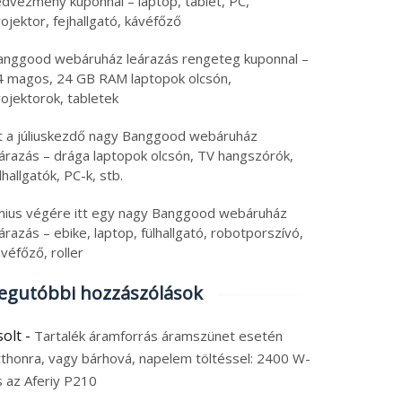
edvezmény kuponnal – laptop, tablet, PC,
ojektor, fejhallgató, kávéfőző
anggood webáruház leárazás rengeteg kuponnal –
4 magos, 24 GB RAM laptopok olcsón,
ojektorok, tabletek
tt a júliuskezdő nagy Banggood webáruház
eárazás – drága laptopok olcsón, TV hangszórók,
lhallgatók, PC-k, stb.
únius végére itt egy nagy Banggood webáruház
árazás – ebike, laptop, fülhallgató, robotporszívó,
véfőző, roller
egutóbbi hozzászólások
solt
-
Tartalék áramforrás áramszünet esetén
tthonra, vagy bárhová, napelem töltéssel: 2400 W-
s az Aferiy P210