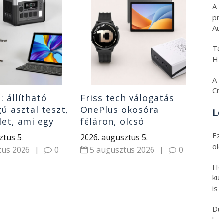
Te
A
10
p
ro
A
tel
202
T
ké
4
H
A 
C
: állítható
Friss tech válogatás:
 asztal teszt,
OnePlus okosóra
L
let, ami egy
féláron, olcsó
artalék
nyolcmagos Ryzen 7 PC
E
ztus 5.
2026. augusztus 5.
ás, 8580 mAh
és Android 16 tablet
o
tus 2026
|
0
5 augusztus 2026
|
0
H
ku
is
D