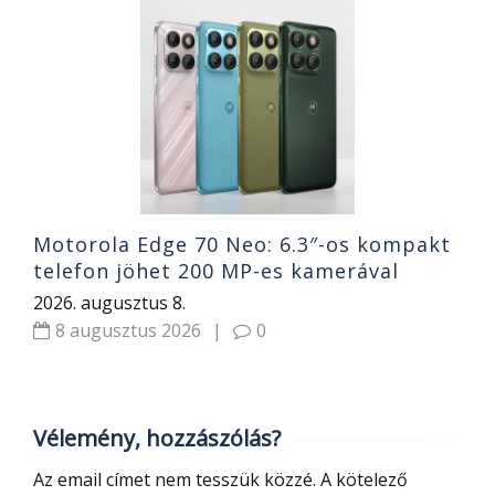
a,
R
R
2
Motorola Edge 70 Neo: 6.3″-os kompakt
telefon jöhet 200 MP-es kamerával
2026. augusztus 8.
8 augusztus 2026
|
0
Vélemény, hozzászólás?
Az email címet nem tesszük közzé.
A kötelező