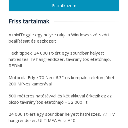
Friss tartalmak
A miniToggle egy helyre rakja a Windows szétszórt
beállításait és eszközeit
Tech tippek: 24 000 Ft-ért egy soundbar helyett
hatrészes TV hangrendszer, távirányítós etetőhajó,
REDMI
Motorola Edge 70 Neo: 6.3″-os kompakt telefon jöhet
200 MP-es kamerával
500 méteres hatótávval és két akkuval érkezik ez az
olcsó távirányítós etetőhajó – 32 000 Ft
24 000 Ft-ért egy soundbar helyett hatrészes, 7.1 TV
hangrendszer: ULTIMEA Aura A40