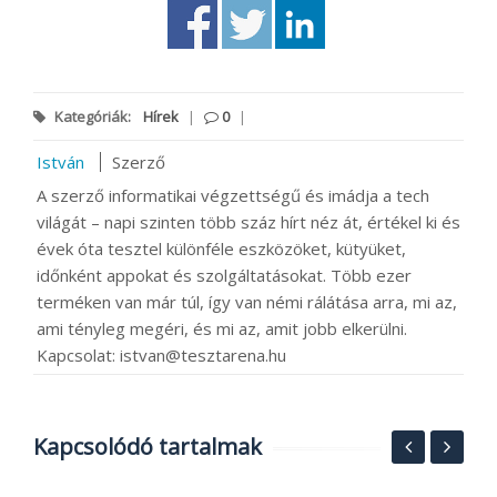
Kategóriák:
Hírek
|
0
|
István
Szerző
A szerző informatikai végzettségű és imádja a tech
világát – napi szinten több száz hírt néz át, értékel ki és
évek óta tesztel különféle eszközöket, kütyüket,
időnként appokat és szolgáltatásokat. Több ezer
terméken van már túl, így van némi rálátása arra, mi az,
ami tényleg megéri, és mi az, amit jobb elkerülni.
Kapcsolat: istvan@tesztarena.hu
Kapcsolódó tartalmak