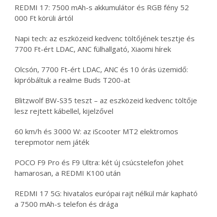
REDMI 17: 7500 mAh-s akkumulátor és RGB fény 52
000 Ft körüli ártól
Napi tech: az eszközeid kedvenc töltőjének tesztje és
7700 Ft-ért LDAC, ANC fülhallgató, Xiaomi hírek
Olcsón, 7700 Ft-ért LDAC, ANC és 10 órás üzemidő:
kipróbáltuk a realme Buds T200-at
Blitzwolf BW-S35 teszt – az eszközeid kedvenc töltője
lesz rejtett kábellel, kijelzővel
60 km/h és 3000 W: az iScooter MT2 elektromos
terepmotor nem játék
POCO F9 Pro és F9 Ultra: két új csúcstelefon jöhet
hamarosan, a REDMI K100 után
REDMI 17 5G: hivatalos európai rajt nélkül már kapható
a 7500 mAh-s telefon és drága