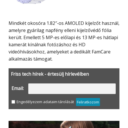
Mindkét okosóra 1.82″-os AMOLED kijelzőt használ,
amelyre gyárilag napfény elleni kijelzővédő fólia
került. Emellett 5 MP-es előlapi és 13 MP-es hátlapi
kamerát kínálnak fotózáshoz és HD
videóhívásokhoz, amelyeket a dedikált FamCare
alkalmazás támogat.
Friss tech hírek - értesülj hírlevélben
Email:
Engedélyezem adataim tárolását
Feliratkozom