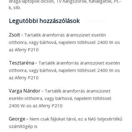
drága laptopok olcsón, TV hangszórók, fülhallgatók, PC-
k, stb.
Legutóbbi hozzászólások
Zsolt
-
Tartalék áramforrás áramszünet esetén
otthonra, vagy bárhová, napelem töltéssel: 2400 W-os
az Aferiy P210
Tesztaréna
-
Tartalék áramforrás áramszünet esetén
otthonra, vagy bárhová, napelem töltéssel: 2400 W-os
az Aferiy P210
Varga Nándor
-
Tartalék áramforrás áramszünet
esetén otthonra, vagy bárhová, napelem töltéssel:
2400 W-os az Aferiy P210
George
-
Nem csak fájlokat tárol, ez a NAS teljesértékű
számítógép is