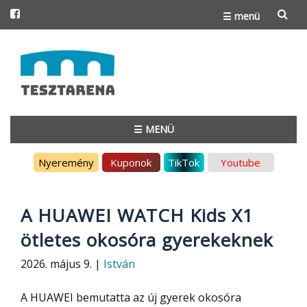
☰ menü
Skip
to
content
☰ MENÜ
Skip
Nyeremény
Kuponok
TikTok
Youtube
to
content
A HUAWEI WATCH Kids X1
ötletes okosóra gyerekeknek
2026. május 9. |
István
A HUAWEI bemutatta az új gyerek okosóra